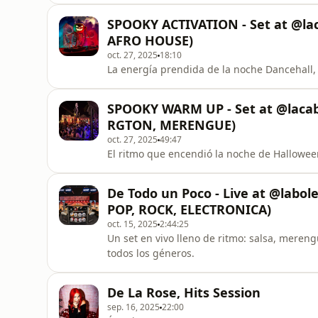
SPOOKY ACTIVATION - Set at @
AFRO HOUSE)
oct. 27, 2025
18:10
La energía pren
SPOOKY WARM UP - Set at @laca
RGTON, MERENGUE)
oct. 27, 2025
49:47
El ritmo que encendió la noche de Hallow
De Todo un Poco - Live at @lab
POP, ROCK, ELECTRONICA)
oct. 15, 2025
2:44:25
Un set en vivo lleno de ritmo: salsa, merengue, po
todos los géneros.
De La Rose, Hits Session
sep. 16, 2025
22:00