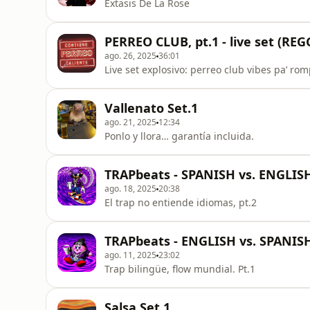
Éxtasis De La Rose
PERREO CLUB, pt.1 - live set (
ago. 26, 2025
36:01
Live set explosivo: perreo club vibes pa’ rom
Vallenato Set.1
ago. 21, 2025
12:34
Ponlo y llora… garantía incluida.
TRAPbeats - SPANISH vs. ENGLISH
ago. 18, 2025
20:38
El trap no entiende idiomas, pt.2
TRAPbeats - ENGLISH vs. SPANISH
ago. 11, 2025
23:02
Trap bilingüe, flow mundial. Pt.1
Salsa Set.1