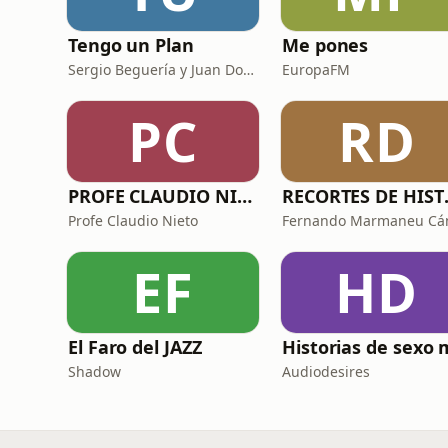
Tengo un Plan
Me pones
Sergio Beguería y Juan Domínguez
EuropaFM
PC
RD
PROFE CLAUDIO NIETO
RECORTES
Profe Claudio Nieto
EF
HD
El Faro del JAZZ
Shadow
Audiodesires