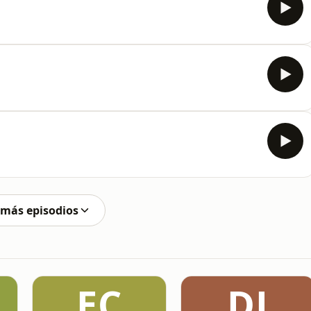
 más episodios
EC
DJ