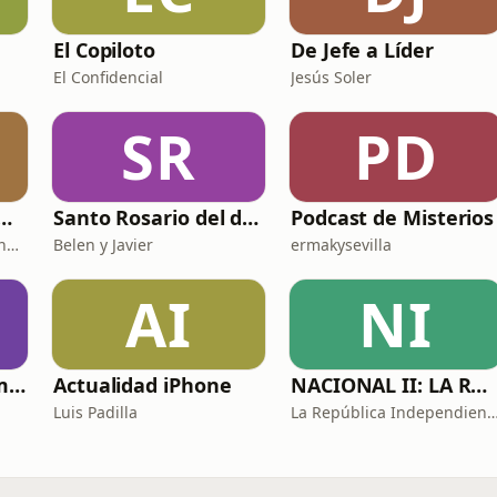
El Copiloto
De Jefe a Líder
El Confidencial
Jesús Soler
SR
PD
 DE HISTORIA Y CIENCIA
Santo Rosario del día. 🙏 Reza con nosotros en castellano 🇪🇸
Podcast de Misterios
Fernando Marmaneu Cánovas
Belen y Javier
ermakysevilla
AI
NI
Historias de sexo muy intensas y calientes
Actualidad iPhone
NACIONAL II: LA RUTA DEL EXILIO
Luis Padilla
La República Independiente de l