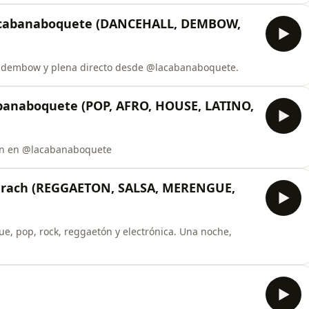
lacabanaboquete (DANCEHALL, DEMBOW,
dida de la noche Dancehall, dembow y plena directo desde @lacabanaboquete.
banaboquete (POP, AFRO, HOUSE, LATINO,
een en @lacabanaboquete
olerach (REGGAETON, SALSA, MERENGUE,
p, rock, reggaetón y electrónica. Una noche,