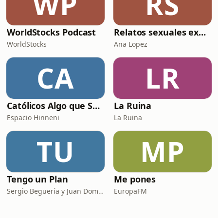
WP
RS
WorldStocks Podcast
Relatos sexuales explícitos
WorldStocks
Ana Lopez
CA
LR
Católicos Algo que Saber
La Ruina
Espacio Hinneni
La Ruina
TU
MP
Tengo un Plan
Me pones
Sergio Beguería y Juan Domínguez
EuropaFM