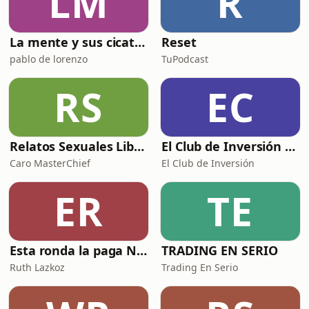
LM
R
✅ Por qué Adam si
La mente y sus cicatrices
Reset
pablo de lorenzo
TuPodcast
RS
EC
Relatos Sexuales Liberales
El Club de Inversión podcast
Caro MasterChief
El Club de Inversión
ER
TE
Esta ronda la paga Newton
TRADING EN SERIO
Ruth Lazkoz
Trading En Serio