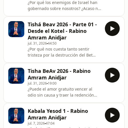
¿Por qué los enemigos de Israel han
gobernado sobre nosotros? ¿Acaso no
hay una razón divina detrás de la
historia? En esta tercera parte de su
Tishá Beav 2026 - Parte 01 -
clase magistral desde el Kotel, el Rab
Desde el Kotel - Rabino
Amram Anidjar revela la asombrosa
Amram Anidjar
clave para entender la historia de
jul. 31, 2026
44:50
Israel y el mundo: el principio de
¿Por qué nos cuesta tanto sentir
"Eved Ki Imloch" (cuando el esclavo
tristeza por la destrucción del Bet
reina). A través de un profundo
Hamikdash? ¿Acaso no nos falta nada?
análisis de los patriarcas, la
En esta segunda parte de su
esclavitud en
Tisha BeAv 2026 - Rabino
impactante clase desde el Kotel, el
Amram Anidjar
Rab Amram Anidjar revela la clave
jul. 31, 2026
19:00
para entender el verdadero dolor de
¿Puede el amor gratuito vencer al
Tishá BeAv. No se trata de añorar un
odio sin causa y traer la redención
edificio, sino de comprender que la
final? En este impactante episodio
Shejiná (el reinado del Creador) está
grabado en vivo desde el Kotel, el Rab
"en el piso", sin ser reconocida. A
Kabala Yesod 1 - Rabino
Amram Anidjar nos ofrece una clase
través de u
Amram Anidjar
magistral sobre la fuerza
jul. 7, 2026
47:04
transformadora del amor y la