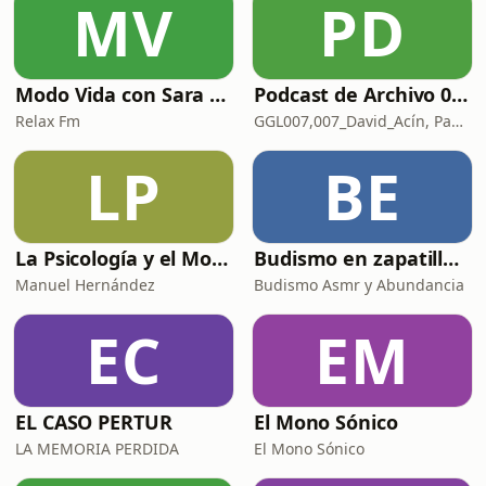
MV
PD
Modo Vida con Sara Manzaneque
Podcast de Archivo 007
Relax Fm
GGL007,007_David_Acín, Pablo_Ortega, 58, AlbertoBond y Claalc
LP
BE
La Psicología y el Modelo Parcuve®
Budismo en zapatillas, El budismo sin sermones
Manuel Hernández
Budismo Asmr y Abundancia
EC
EM
EL CASO PERTUR
El Mono Sónico
LA MEMORIA PERDIDA
El Mono Sónico