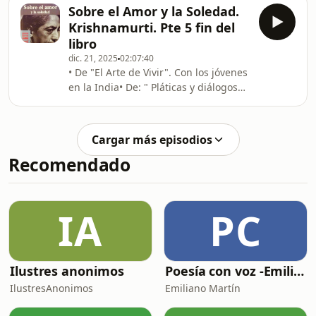
libro • La posición social de la
Sobre el Amor y la Soledad.
menstruación • El tabú de la
Krishnamurti. Pte 5 fin del
menstruación • Las energías
libro
menstruales• Conoce tu ciclo
dic. 21, 2025
02:07:40
menstrual 2. EL DESPERTAR
• De "El Arte de Vivir". Con los jóvenes
en la India• De: " Pláticas y diálogos
en Saanen 1968", Saanen, 18 de julio
de 1968• Saanen, 5 de agosto de
1962• Bombay, 21 de febrero de 1965•
Cargar más episodios
Londres 7 de abril de 1953• Saanen,
Recomendado
26 de julio de 1973• Saanen, 23 de
julio de 1974• Madras, 5 de febrero de
1950 Fin del libro, gracias por todo
escuchar 🫶🏻
IA
PC
Ilustres anonimos
Poesía con voz -Emiliano Martín- Podcasts
IlustresAnonimos
Emiliano Martín