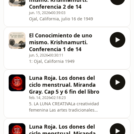
Conferencia 2 de 14
jun. 15, 2026
00:39:03
Ojal, California, julio 16 de 1949
El Conocimiento de uno
mismo. Krishnamurti.
Conferencia 1 de 14
jun. 5, 2026
00:30:11
1: Ojal, California 1949
Luna Roja. Los dones del
ciclo menstrual. Miranda
Gray. Cap 5 y 6 fin del libro
feb. 14, 2026
02:18:23
5. LA LUNA CREATIVALa creatividad
femenina Las artes tradicionales
femeninasCómo despertar las
energías creativas 6. LA ESPIRAL DE
Luna Roja. Los dones del
LA LUNA La tradición femenina Cómo
ciclo menstrual. Miranda