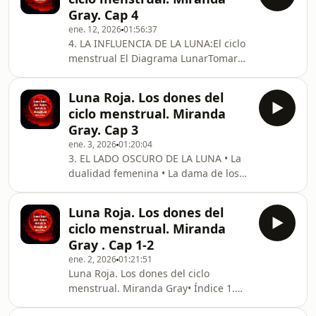
hacer resurgir los arquetipos
Gray. Cap 4
femeninos El rito de trancisión de la
ene. 12, 2026
01:56:37
primera menstruación La hija
4. LA INFLUENCIA DE LA LUNA:El ciclo
menstrual El rito de la maternidad El
menstrual El Diagrama LunarTomar
rito de la menopausia Ejercicio:
conciencia de la menstruación Cómo
visualización de la menopausia Cómo
utilizar tu nueva expresión El
guiar y enseñar a tus hijasFin
Luna Roja. Los dones del
Diagrama Lunar y la vida cotidiana El
ciclo menstrual. Miranda
ciclo continuoExpansión del Diagrama
Gray. Cap 3
Lunar
ene. 3, 2026
01:20:04
3. EL LADO OSCURO DE LA LUNA • La
dualidad femenina • La dama de los
Ciclos• El Árbol del Útero • La
Serpiente • Los animales de la Luna•
Luna Roja. Los dones del
La Diosa de la Oscuridad • Soberanía •
ciclo menstrual. Miranda
Chamanas y sacerdotisas
Gray . Cap 1-2
ene. 2, 2026
01:21:51
Luna Roja. Los dones del ciclo
menstrual. Miranda Gray• Índice 1.
INTRODUCCIÓN • El propósito de este