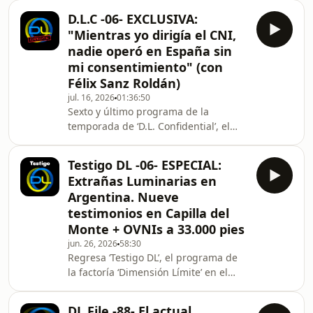
sobre el satanismo en España con
D.L.C -06- EXCLUSIVA:
una de sus miembros más activas, en
"Mientras yo dirigía el CNI,
este abordamos el asunto contrario
nadie operó en España sin
con un siervo de Dios que lucha
mi consentimiento" (con
precisamente contra el demonio. Se
Félix Sanz Roldán)
trata de Luis Ángel Jiménez, exorcista
católico oficial de la Diócesis de
jul. 16, 2026
01:36:50
Sexto y último programa de la
Sigüenza-Guadalajara, que nos
temporada de ‘D.L. Confidential’, el
confiere una de las
nuevo podcast de la factoría
‘Dimensión Límite’ en el que los
Testigo DL -06- ESPECIAL:
servicios secretos, la corrupción, el
Extrañas Luminarias en
terrorismo de Estado, el crimen
Argentina. Nueve
organizado o el periodismo de
testimonios en Capilla del
investigación son los asuntos
Monte + OVNIs a 33.000 pies
principales. Tras haber entrevistado
en este podcast a un policía, un
jun. 26, 2026
58:30
Regresa ‘Testigo DL’, el programa de
ministro, un juez y un par de
la factoría ‘Dimensión Límite’ en el
periodistas de investigación, en todas
que los testigos de anomalías, la
la
génesis del misterio en sí, son los
DL File -88- El actual