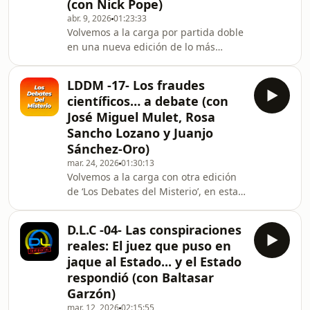
(con Nick Pope)
vivencias inauditas, narradas siempre
por sus declarantes directos. Para
abr. 9, 2026
01:23:33
Volvemos a la carga por partida doble
esta quinta edición os traemos un
en una nueva edición de lo más
docum
internacional. Para empezar,
conseguimos entrevistar el escritor y
LDDM -17- Los fraudes
licenciado en literatura inglesa por la
científicos… a debate (con
Universidad de Cambridge Patrick
José Miguel Mulet, Rosa
Harpur. Autor de varios libros, uno de
Sancho Lozano y Juanjo
ellos obra de culto para los
Sánchez-Oro)
interesados en cuestiones fronterizas:
“Realidad daimónica” (Atalanta, 2007).
mar. 24, 2026
01:30:13
Volvemos a la carga con otra edición
En este mítico ensayo, nuestro
de ‘Los Debates del Misterio’, en esta
protagonista
ocasión rescatando una dinámica
tertulia de marzo de 2012 sobre
D.L.C -04- Las conspiraciones
ciencia, aunque para mostrar su cara
reales: El juez que puso en
más oscura: los fraudes científicos.
jaque al Estado... y el Estado
Hace años, una revista científica de
respondió (con Baltasar
impacto publicó una reveladora
Garzón)
encuesta. En ella, un 30% de 3.000
investigadores, tanto en temas
mar. 12, 2026
02:15:55