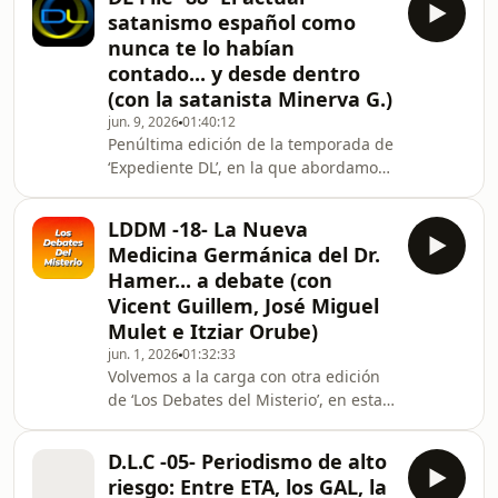
únicos protagonistas. Tras dos
satanismo español como
décadas recopilando cientos de ellos,
nunca te lo habían
abrimos nuestro archivo particular
contado... y desde dentro
para ofreceros historias fascinantes,
(con la satanista Minerva G.)
vivencias inauditas, narradas siempre
por sus declarantes directos. Para
jun. 9, 2026
01:40:12
Penúltima edición de la temporada de
esta sexta y última edición de la
‘Expediente DL’, en la que abordamos
tempo
un tema tan atractivo para algunos
como oscurantista para otros: el
LDDM -18- La Nueva
satanismo. Y lo hacemos, como os
Medicina Germánica del Dr.
tenemos ya acostumbrados, de
Hamer... a debate (con
manera rupturista. Pues contamos
Vicent Guillem, José Miguel
para tal menester con una satanista
Mulet e Itziar Orube)
de verdad, Minerva García, y con un
tono informativo a la par que
jun. 1, 2026
01:32:33
Volvemos a la carga con otra edición
desenfadado y… ¿por qué no decirlo?
de ‘Los Debates del Misterio’, en esta
Incluso divertido. Hab
ocasión sobre un tema tan
controvertido como delicado. ¿Puede
D.L.C -05- Periodismo de alto
una enfermedad tan seria como el
riesgo: Entre ETA, los GAL, la
Cáncer tratarse por medio de una