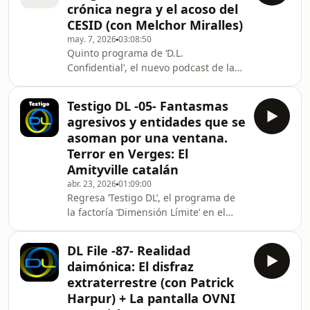
crónica negra y el acoso del
terapia alternativa? ¿Y funciona
CESID (con Melchor Miralles)
realmente? Eso es lo que afirman los
may. 7, 2026
03:08:50
defensores de la conocida como
Quinto programa de ‘D.L.
Nueva Medicina Germánica (NMG) del
Confidential’, el nuevo podcast de la
polémico Dr. Hamer, muy en boga aún
factoría ‘Dimensión Límite’ en el que
en noviembre de 2011 cua
el espionaje, la corrupción, el
Testigo DL -05- Fantasmas
terrorismo de Estado, el crimen
agresivos y entidades que se
organizado o el periodismo de
asoman por una ventana.
investigación son los asuntos
Terror en Verges: El
principales. Y en esta ocasión,
Amityville catalán
hablamos con todo un referente del
periodismo de investigación. Un
abr. 23, 2026
01:09:00
Regresa ‘Testigo DL’, el programa de
tótem de la vieja escuela, con medio
la factoría ‘Dimensión Límite’ en el
siglo de trayectoria a sus espaldas, qu
que los testigos de anomalías, la
génesis del misterio en sí, son los
DL File -87- Realidad
únicos protagonistas. Tras dos
daimónica: El disfraz
décadas recopilando cientos de ellos,
extraterrestre (con Patrick
abrimos nuestro archivo particular
Harpur) + La pantalla OVNI
para ofreceros historias fascinantes,