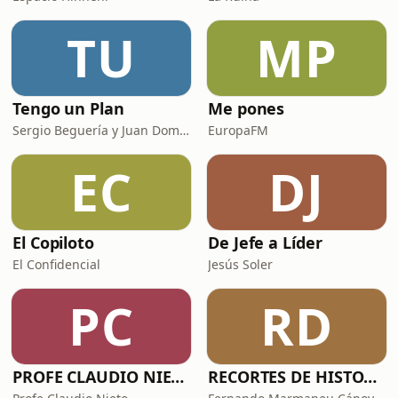
TU
MP
Tengo un Plan
Me pones
Sergio Beguería y Juan Domínguez
EuropaFM
EC
DJ
El Copiloto
De Jefe a Líder
El Confidencial
Jesús Soler
PC
RD
PROFE CLAUDIO NIETO
RECORTES DE HISTORIA Y CIENCIA