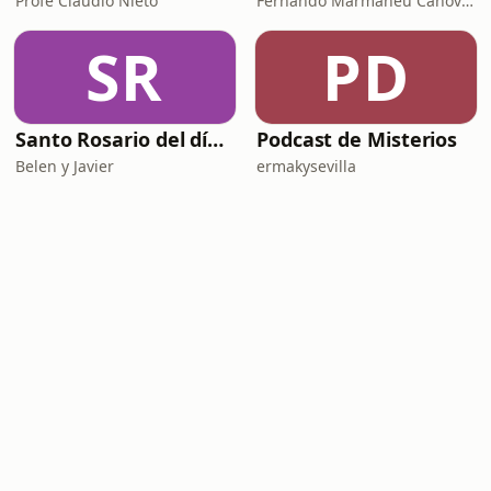
Profe Claudio Nieto
Fernando Marmaneu Cánovas
SR
PD
Santo Rosario del día. 🙏 Reza con nosotros en castellano 🇪🇸
Podcast de Misterios
Belen y Javier
ermakysevilla