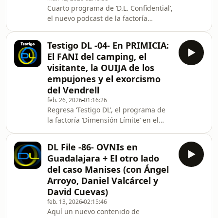
Cuarto programa de ‘D.L. Confidential’,
médicos como bioquímicos, admitían
el nuevo podcast de la factoría
haber falsificado
‘Dimensión Límite’ en el que el
espionaje, la corrupción, el terrorismo
Testigo DL -04- En PRIMICIA:
de Estado, el crimen organizado o el
El FANI del camping, el
periodismo de investigación serán los
visitante, la OUIJA de los
asuntos principales. Y en esta
empujones y el exorcismo
ocasión, nos topamos, cara a cara,
del Vendrell
con una de las voces más autorizadas
de la justicia española en su historia
feb. 26, 2026
01:16:26
Regresa ‘Testigo DL’, el programa de
reciente. Nos visita, ni más ni menos,
la factoría ‘Dimensión Límite’ en el
que los testigos de anomalías, la
génesis del misterio en sí, son los
DL File -86- OVNIs en
únicos protagonistas. Tras dos
Guadalajara + El otro lado
décadas recopilando cientos de ellos,
del caso Manises (con Ángel
abrimos nuestro archivo particular
Arroyo, Daniel Valcárcel y
para ofreceros historias fascinantes,
David Cuevas)
vivencias inauditas, narradas siempre
por sus declarantes directos. Para
feb. 13, 2026
02:15:46
Aquí un nuevo contenido de
esta cuarta edición os traemos en