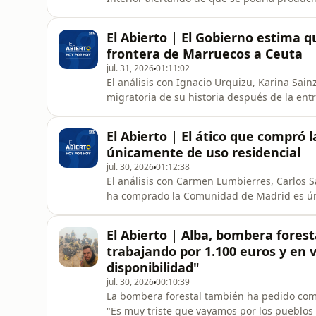
con la seguridad del Estado contradicen a
no habían sido informados. Las mismas fuen
El Abierto | El Gobierno estima 
Supremo del 8 de
frontera de Marruecos a Ceuta
jul. 31, 2026
01:11:02
El análisis con Ignacio Urquizu, Karina Sain
migratoria de su historia después de la entr
menos 18 personas han muerto al intentar 
El Abierto | El ático que compró
únicamente de uso residencial
jul. 30, 2026
01:12:38
El análisis con Carmen Lumbierres, Carlos S
ha comprado la Comunidad de Madrid es ún
para uso de oficinas. El juez Calama ha ord
sus hijas, de su secretaria Gertrudis Alcáza
El Abierto | Alba, bombera fores
migratoria, con la llegad
trabajando por 1.100 euros y en 
disponibilidad"
jul. 30, 2026
00:10:39
La bombera forestal también ha pedido comp
"Es muy triste que vayamos por los pueblos