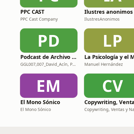
PPC CAST
Ilustres anonimos
PPC Cast Company
IlustresAnonimos
PD
LP
Podcast de Archivo 007
GGL007,007_David_Acín, Pablo_Ortega, 58, AlbertoBond y Claalc
Manuel Hernández
EM
CV
El Mono Sónico
El Mono Sónico