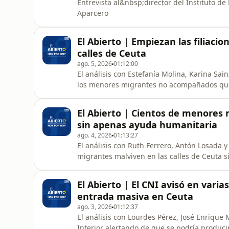
Entrevista al&nbsp;director del Instituto d
Aparcero
El Abierto | Empiezan las filiaci
calles de Ceuta
ago. 5, 2026
01:12:00
El análisis con Estefanía Molina, Karina Sai
los menores migrantes no acompañados que 
Gobierno ha anunciado una partida de 25 m
suman a los 5,5 millones que ya se destinar
El Abierto | Cientos de menores 
Gobierno de la ciudad autó
sin apenas ayuda humanitaria
ago. 4, 2026
01:13:27
El análisis con Ruth Ferrero, Antón Losada 
migrantes malviven en las calles de Ceuta 
entrada masiva desde Marruecos. Los ministr
crisis migratoria de la frontera sur con M
El Abierto | El CNI avisó en varia
entrada masiva en Ceuta
ago. 3, 2026
01:12:37
El análisis con Lourdes Pérez, José Enrique 
Interior alertando de que se podría produc