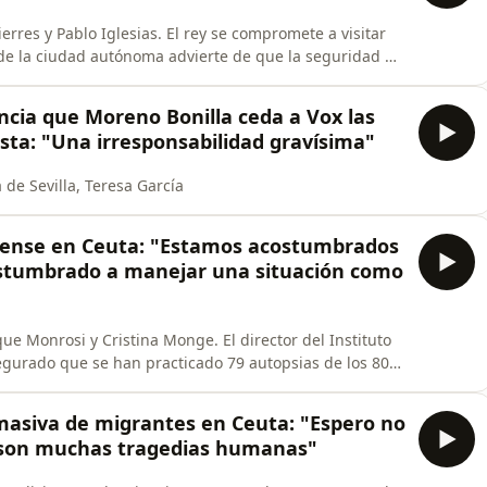
rres y Pablo Iglesias. El rey se compromete a visitar
 de la ciudad autónoma advierte de que la seguridad de
están en manos de Marruecos. El PP carga contra Sánchez
 reunión del presidente con varios ministerios.
uncia que Moreno Bonilla ceda a Vox las
sta: "Una irresponsabilidad gravísima"
 de Sevilla, Teresa García
orense en Ceuta: "Estamos acostumbrados
ostumbrado a manejar una situación como
que Monrosi y Cristina Monge. El director del Instituto
gurado que se han practicado 79 autopsias de los 80
o ha relatado que el estado de algunas personas que
e llegaban en parada cardiorrespiratoria. La
 masiva de migrantes en Ceuta: "Espero no
, son muchas tragedias humanas"