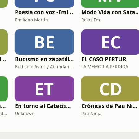
Poesía con voz -Emiliano Martín- Podcasts
Modo Vida con Sara Man
Emiliano Martín
Relax Fm
BE
EC
La Psicología y el Modelo Parcuve®
Budismo en zapatillas, El budismo sin sermones
EL CASO PERTUR
Budismo Asmr y Abundancia
LA MEMORIA PERDIDA
ET
CD
Copywriting, Ventas y Nada que perder
En torno al Catecismo
Crónicas de Pau Ninja
Copywriting, Ventas y Nada que Perder
Unknown
Pau Ninja