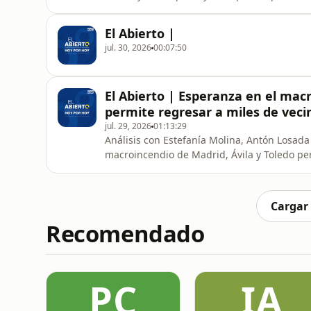
El Abierto |
jul. 30, 2026
00:07:50
El Abierto | Esperanza en el mac
permite regresar a miles de veci
jul. 29, 2026
01:13:29
Análisis con Estefanía Molina, Antón Losad
macroincendio de Madrid, Ávila y Toledo pe
Emiliano García Page apoya a Sánchez y pide
del año político de Sánchez se convierte en
Cargar
Recomendado
PC
IA