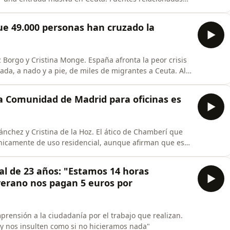
l ministro Fernando Grande-Marlaska que aseguró que
tes señalan como punto de inflexión la sentencia del
que 49.000 personas han cruzado la
z Borgo y Cristina Monge. España afronta la peor crisis
ada, a nado y a pie, de miles de migrantes a Ceuta. Al
cruzar.&nbsp;
 la Comunidad de Madrid para oficinas es
ánchez y Cristina de la Hoz. El ático de Chamberí que
icamente de uso residencial, aunque afirman que es
enado a la UDEF rastrear las cuentas de Zapatero, de
r y de otras empresas. Ceuta aborda una crisis
tal de 23 años: "Estamos 14 horas
verano nos pagan 5 euros por
rensión a la ciudadanía por el trabajo que realizan.
 y nos insulten como si no hicieramos nada"