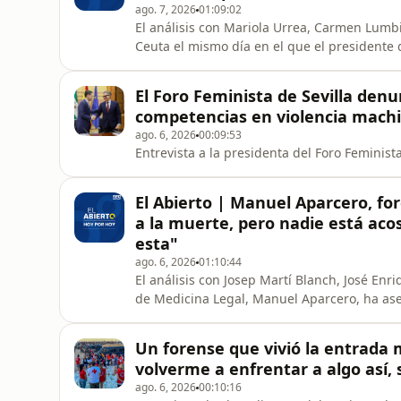
ago. 7, 2026
01:09:02
El análisis con Mariola Urrea, Carmen Lumbie
Ceuta el mismo día en el que el presidente
su territorio y de las fronteras españolas 
por estar de vacaciones, en la víspera de la
El Foro Feminista de Sevilla den
La&nbsp;secret
competencias en violencia machi
ago. 6, 2026
00:09:53
Entrevista a la presidenta del Foro Feminista
El Abierto | Manuel Aparcero, f
a la muerte, pero nadie está ac
esta"
ago. 6, 2026
01:10:44
El análisis con Josep Martí Blanch, José Enri
de Medicina Legal, Manuel Aparcero, ha ase
cuerpos que tienen contabilizados. Aparcer
llegaban era prácticamente "agónica" porqu
Un forense que vivió la entrada
presidenta del foro femi
volverme a enfrentar a algo así
ago. 6, 2026
00:10:16