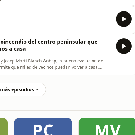
roincendio del centro peninsular que
nos a casa
a y Josep Martí Blanch.&nbsp;La buena evolución de
rmite que miles de vecinos puedan volver a casa.
 un pacto de estado contra los incendios. El balance
 un balance de la legislatura.&nbsp;
 más episodios
PC
MV