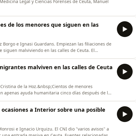
e Medicina Legal y Ciencias Forenses de Ceuta, Manuel
ones de los menores que siguen en las
nz Borgo e Ignasi Guardans. Empiezan las filiaciones de
siguen malviviendo en las calles de Ceuta. El
illones de euros para atender a estos menores, que se
on a la ciudad autónoma en julio. El delegado de
migrantes malviven en las calles de Ceuta
y Cristina de la Hoz.&nbsp;Cientos de menores
sin apenas ayuda humanitaria cinco días después de la
os de Interior de la UE se reúnen para analizar la
arruecos.&nbsp;&nbsp;
s ocasiones a Interior sobre una posible
Monrosi e Ignacio Urquizu. El CNI dio "varios avisos" a
ir una entrada masiva en Ceuta. Fuentes relacionadas