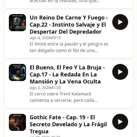
acechan en la realidad, sino que
invaden las grietas del descanso. En
este capítulo, Ethan es atormentado
Un Reino De Carne Y Fuego -
por una pesadilla claustrofóbica e
Cap.22 - Instinto Salvaje y El
impotente donde intenta
Despertar Del Depredador
desesperadamente salvar a Lena de
ago. 4, 2026
39:15
una fuerza oscura, solo para ver cómo
El límite entre la pasión y el peligro es
ella se le escapa entre las manos. Al
tan delgado como el filo de una
despertar sobresaltado y bañado en
espada. En este capítulo, Poppy
un sudor frío, la zozobra no
despierta en la penumbra envuelta
desaparece: la penumbra de su
El Bueno, El Feo Y La Bruja -
en el abrazo de Casteel. Al intentar
Cap.17 - La Redada En La
zafarse en silencio para no romper su
Mansión y La Vena Oculta
descanso, un intenso y abrumador
ago. 2, 2026
41:33
deseo se apodera de ella,
​El cerco sobre Trent Kalamack
desencadenando una reacción
comienza a cerrarse, pero cada
aterradora en la naturaleza de
respuesta revela misterios aún más
Casteel. El príncipe se despierta
oscuros. En este capítulo, Rachel
sumido en un trance primitivo y f
Gothic Fate - Cap. 19 - El
acompaña a los agentes de la AFI en
Secreto Develado y La Frágil
un tenso registro a la lujosa
Tregua
propiedad de Kalamack con el