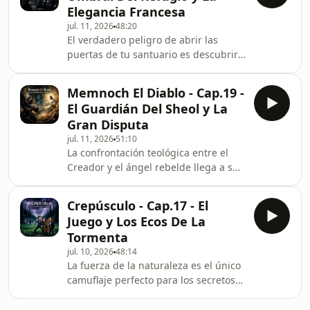
Elegancia Francesa
nuestro contenido. ​Además, les
jul. 11, 2026
48:20
platico sobre los siguientes pasos
​El verdadero peligro de abrir las
para la comunidad y el lanzamiento
puertas de tu santuario es descubrir
de El Cónclave. Gracias por su
si has invitado a aliados o a tus
paciencia, apoyo y por estar siempre
propios verdugos. En este capítulo,
al pendiente de Love the A
Memnoch El Diablo - Cap.19 -
tras los intensos preparativos en
El Guardián Del Sheol y La
París, Maya da un paso estratégico y
Gran Disputa
decisivo al introducir a su círculo más
jul. 11, 2026
51:10
íntimo en su nuevo territorio. Con una
​La confrontación teológica entre el
mezcla de orgullo y cautela, guía a los
Creador y el ángel rebelde llega a su
tres sofisticados vampiros franceses
punto álgido en este capítulo crucial.
—Angélique, Valerie y Julien— a
Memnoch y Dios se encuentran en
Crepúsculo - Cap.17 - El
una acalorada y profunda discusión
Juego y Los Ecos De La
sobre la naturaleza del sufrimiento
Tormenta
humano, la justicia divina y el plan
jul. 10, 2026
48:14
para la redención. El Creador,
La fuerza de la naturaleza es el único
manteniendo su postura inescrutable,
camuflaje perfecto para los secretos
desafía a Memnoch a asumir una
de los inmortales. En este capítulo,
responsabilidad monumental. En un
Edward lleva a Bella a un vasto y