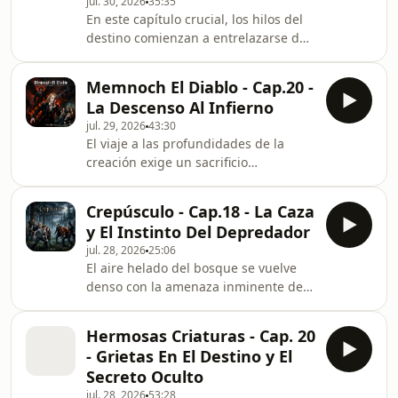
jul. 30, 2026
35:35
objetivo de hallar el paradero o
​En este capítulo crucial, los hilos del
cualquier rastro de la desaparecida
destino comienzan a entrelazarse de
doctora Anderson. Mientras los
forma peligrosa. Tras semanas de
agentes inspeccionan
tensión y malentendidos, Maya logra
minuciosamente cada rincón de la
Memnoch El Diablo - Cap.20 -
finalmente un acercamiento con
finca, la sensibilid
La Descenso Al Infierno
Ottavia. En un momento de
jul. 29, 2026
43:30
vulnerabilidad compartida, ambas
​El viaje a las profundidades de la
entierran el hacha de guerra,
creación exige un sacrificio
sellando una frágil tregua que
insoportable. En este capítulo, Lestat
promete redefinir sus alianzas en el
es conducido por Memnoch al
complejo mundo vampírico. Sin
Crepúsculo - Cap.18 - La Caza
mismísimo Infierno, un lugar donde
embargo, la calma es engañosa.
y El Instinto Del Depredador
el sufrimiento de las almas no es una
Mient
jul. 28, 2026
25:06
tortura caprichosa, sino un proceso
El aire helado del bosque se vuelve
de purgación doloroso y abrumador.
denso con la amenaza inminente de
Al contemplar la magnitud de la
la muerte. En este capítulo, la tensión
agonía y comprender las verdaderas
contenida estalla cuando el clan de
intenciones del Diablo, Lestat colapsa
Hermosas Criaturas - Cap. 20
vampiros nómadas —James, Victoria y
espiritualmente y
- Grietas En El Destino y El
Laurent— se cruza directamente con
Secreto Oculto
la familia Cullen en el claro. Bastan
jul. 28, 2026
53:28