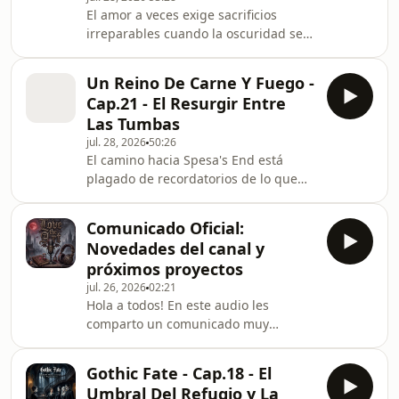
unos segundos y un ligero cambio en
​El amor a veces exige sacrificios
la brisa para que James, un cazador
irreparables cuando la oscuridad se
implacable y obsesivo, perciba el
cierne sobre el horizonte. En este
embriagador aroma mortal de Bella.
capítulo, devorada por la culpa y el
Ante
Un Reino De Carne Y Fuego -
temor a la maldición que se aproxima,
Cap.21 - El Resurgir Entre
Lena toma la devastadora decisión de
Las Tumbas
terminar su relación con Ethan para
jul. 28, 2026
50:26
intentar protegerlo de su inevitable
​El camino hacia Spesa's End está
destino. Desolado y buscando
plagado de recordatorios de lo que
consuelo ante el abismo de esta
los Ascendidos intentaron erradicar.
separación, Ethan se refugia en la
En este capítulo, Poppy y Casteel,
biblioteca de
Comunicado Oficial:
continuando su peligroso viaje, hacen
Novedades del canal y
una parada estratégica en un pueblo
próximos proyectos
que, según la historia oficial de la
jul. 26, 2026
02:21
Corona, fue desolado y deshabilitado
Hola a todos! En este audio les
hace mucho tiempo como
comparto un comunicado muy
consecuencia directa de la traición de
importante sobre el estado actual del
los Atlantianos. Tras cruzar un
canal, las razones por las que no ha
cementerio vasto
Gothic Fate - Cap.18 - El
habido video recientemente y los
Umbral Del Refugio y La
cambios que se vienen para mejorar