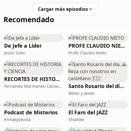
giro decisivo
oculto claro en lo profundo de las
Cargar más episodios
montañas cubiertas de neblina, el
Recomendado
escenario perfecto para un partido de
béisbol como ningún mortal ha
presenciado jamás. Aprovechando el
estruendo de una imponente
tormenta eléctrica para ocultar el
De Jefe a Líder
PROFE CLAUDIO NIETO
estallido sobrenatu
Jesús Soler
Profe Claudio Nieto
RECORTES DE HISTORIA Y CIENCIA
Santo Rosario del día. 🙏 Reza con nosotros en castellano 🇪🇸
Fernando Marmaneu Cánovas
Belen y Javier
Podcast de Misterios
El Faro del JAZZ
ermakysevilla
Shadow