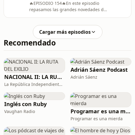
🔥EPISODIO 154🔥En este episodio
que pueden redefinir internet. ¡No te
repasamos las grandes novedades de
lo pierdas! 00:00:00 -
Google y cómo está reimaginando la
Introducción00:00:44 -
experiencia con Android. También
Vuelahttps://vuela.ai/00:12:22 -
hablamos de los fallos corregidos por
Karpathy ficha por Ant
Cargar más episodios
Firefox gracias a IA, la primera
Recomendado
vulnerabilidad generada 100% por IA,
avances en robótica y nuevas
propuestas open source. ¡No te lo
pierdas!00:00:00 -
Introducción00:01:07 - Vuela00:12:42 -
Adrián Sáenz Podcast
Firefox bate su récord de parches de
NACIONAL II: LA RUTA DEL EXILIO
Adrián Sáenz
La República Independiente de la Radio
Inglés con Ruby
Programar es una mierda
Vaughan Radio
Programar es una mierda