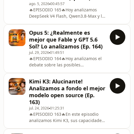
ago. 5, 2026
00:45:57
🔥EPISODIO 165🔥Hoy analizamos
DeepSeek V4 Flash, Qwen3.8-Max y la
nueva presión de los modelos chinos.
También repasamos los incidentes de
Opus 5: ¿Realmente es
ciberseguridad registrados durante
mejor que Fable y GPT 5.6
evaluaciones de modelos de OpenAI y
Sol? Lo analizamos (Ep. 164)
Anthropic, y de Seedance 2.5, que
jul. 29, 2026
01:49:51
vuelve a difuminar la línea entre
🔥EPISODIO 164🔥Hoy analizamos el
vídeo generado y realidad. ¡No te lo
debate sobre las posibles
pierdas! 00:00:00 -
restricciones a modelos chinos, la
Introducción00:01:07 - Seedance 2.5
decisión del Tribunal Superior de
00:05:57 - NanoBanana en Googl
Kimi K3: Alucinante!
Delhi a favor de OpenAI y la
Analizamos a fondo el mejor
predicción de Elon Musk sobre el
modelo open source (Ep.
dinero. También repasamos el
163)
lanzamiento de Claude Opus 5 y qué
jul. 24, 2026
01:25:31
aporta realmente en programación y
🔥EPISODIO 163🔥En este episodio
trabajo con agentes. ¡No te lo pierdas!
analizamos Kimi K3, sus capacidades
00:00:00 - Introducción 00:00:39 - 🚫
y si realmente puede competir con
Modelos chinos open-weight: el inte
otros modelos. También repasamos el