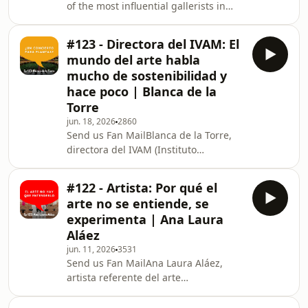
of the most influential gallerists in
completamente su vida.En este
contemporary art, speaks in Arte en
episodio de Arte en Diálogo,
Diálogo about 35 years in the art
conversamo
#123 - Directora del IVAM: El
market, mega-galleries, risk, and how
mundo del arte habla
to sell artworks that aren&apos;t
mucho de sostenibilidad y
objects but ideas.Born in Taiwan,
hace poco | Blanca de la
raised in Paris, and now running
Torre
galleries in Berlin, Paris, and Seoul,
Esther Schipper opened her first
jun. 18, 2026
2860
Send us Fan MailBlanca de la Torre,
gallery in Cologne in 1989 and has
directora del IVAM (Instituto
since rep
Valenciano de Arte Moderno), habla
en Arte en Diálogo sobre arte
#122 - Artista: Por qué el
contemporáneo, curaduría y cómo
arte no se entiende, se
llevar la sostenibilidad del discurso a
experimenta | Ana Laura
la práctica en los museos.Doctora en
Aláez
Historia del Arte, ha sido curadora del
jun. 11, 2026
3531
MUSAC, del Artium, comisaria de la
Send us Fan MailAna Laura Aláez,
Bienal de Cuenca (Ecuador) y co-
artista referente del arte
fundadora de la Bienal de Helsinki.
contemporáneo español, habla en
Desde 2025 dirige
Arte en Diálogo sobre escultura,