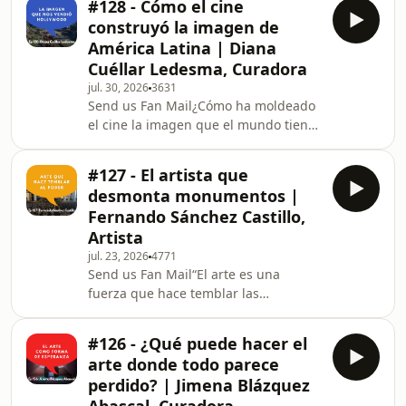
#128 - Cómo el cine
este episodio de Arte en Diálogo,
construyó la imagen de
conversamos con Engel Leonardo,
América Latina | Diana
artista dominicano cuya práctica
Cuéllar Ledesma, Curadora
investiga la arquitectura, la cultura
jul. 30, 2026
3631
material y los saberes del Caribe para
Send us Fan Mail¿Cómo ha moldeado
cuestionar las narrativas coloniales y
el cine la imagen que el mundo tiene
proponer nuevas formas de
de América Latina? ¿Qué papel han
comprender
jugado Hollywood, los museos y las
#127 - El artista que
instituciones culturales en esa
desmonta monumentos |
construcción?En este episodio de Arte
Fernando Sánchez Castillo,
en Diálogo, conversamos con Diana
Artista
Cuéllar Ledesma, curadora,
jul. 23, 2026
4771
investigadora y docente, sobre la
Send us Fan Mail“El arte es una
relación entre cine, arte
fuerza que hace temblar las
contemporáneo, historia e identidad
narraciones del Estado.”En este
latinoamericana. A partir de sus
episodio de Arte en Diálogo
#126 - ¿Qué puede hacer el
conversamos con Fernando Sánchez
arte donde todo parece
Castillo, uno de los artistas españoles
perdido? | Jimena Blázquez
más importantes de su generación,