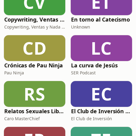
CV
ET
dentro del sistema globa
Copywriting, Ventas y Nada que perder
En torno al Catecismo
Copywriting, Ventas y Nada que Perder
Unknown
CD
LC
Crónicas de Pau Ninja
La curva de Jesús
Pau Ninja
SER Podcast
RS
EC
Relatos Sexuales Liberales
El Club de Inversión podcast
Caro MasterChief
El Club de Inversión