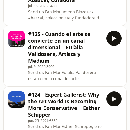
Abascal, Curadora
sobre memoria histórica,
jul. 16, 2026
3400
monumentos, propaganda y los
Send us Fan MailJimena Blázquez
símbolos del poder. Desde el Azor de
Abascal, coleccionista y fundadora de
Franco hasta la Revolución Mexicana,
Montenmedio Arte Contemporáneo,
desde monumentos ecuestres hasta
habla en Arte en Diálogo sobre 25
Alexéi Naval
#125 - Cuando el arte se
años produciendo obras de artistas
convierte en un canal
como Marina Abramović, James
dimensional | Eulàlia
Turrell y Sol LeWitt.Doctora en Arte y
Valldosera, Artista y
ex directora del Centro Andaluz de
Médium
Arte Contemporáneo (CAC), Jimena
empezó con poco más de 20 años
jul. 9, 2026
3905
Send us Fan MailEulàlia Valldosera
convenciendo a su padre para
estaba en la cima del arte
transformar unos antiguos barraco
contemporáneo español. Había sido
elegida por Harald Szeemann para la
#124 - Expert Gallerist: Why
Bienal de Venecia, tenía una
the Art World Is Becoming
retrospectiva en el Reina Sofía y
More Conservative | Esther
acababa de ganar el Premio Nacional
Schipper
de Artes Plásticas. Entonces
jun. 25, 2026
3335
comenzaron las voces, parálisis y un
Send us Fan MailEsther Schipper, one
proceso espiritual que transformó