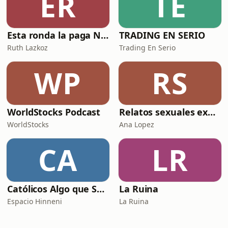
ER
TE
Esta ronda la paga Newton
TRADING EN SERIO
Ruth Lazkoz
Trading En Serio
WP
RS
WorldStocks Podcast
Relatos sexuales explícitos
WorldStocks
Ana Lopez
CA
LR
Católicos Algo que Saber
La Ruina
Espacio Hinneni
La Ruina