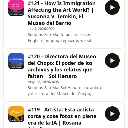
#121 - How Is Immigration
instalación, mujeres y el hito que la
Affecting the Art World? |
marcó: convertir el Reina Sofía en una
Susanna V. Temkin, El
discoteca real.Nacida en Bilbao en
Museo del Barrio
una España de posguerra y silencios
jun. 4, 2026
2922
heredados, Ana Laura Aláez decidió
Send us Fan MailIn our first-ever
rebelarse contra una sociedad y una
English-language episode, we sit
familia que repetían que &quot;el
down with Susanna V. Temkin, Interim
arte no sirve para nad
Chief Curator at El Museo del Barrio
#120 - Directora del Museo
in New York, one of the most
del Chopo: El poder de los
important institutions for Latino, Latin
archivos y los relatos que
American and Latinx art. Founded in
faltan | Sol Henaro
1969 in East Harlem by Puerto Rican
may. 28, 2026
3495
artists, El Museo del Barrio has spent
Send us Fan MailSol Henaro, curadora
more than five decades championing
y directora del Museo del Chopo,
artists the mainstream art world
habla en Arte en Diálogo sobre arte
overlooked
contemporáneo, archivos y el poder
#119 - Artista: Esta artista
de los museos: ¿pueden ser
corta y cose fotos en plena
realmente neutrales o son una vitrina
era de la IA | Rosana
de poder?Historiadora del arte,