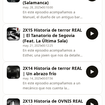
a
(Salamanca)
escalofriante.Normalmente, cuando
may. 28, 2025
00:10:00
alguien ve un espíritu, esto suele ser
En este episodio acompañamos a
una conexión personal, pero esta vez,
Manuel, el dueño de un antiguo bar
todos vieron al mismo ente.¿Te
de Salamanca. Nos explica el
atreves a escuchar?Síguenos en
verdadero motivo por el cual decidió
nuestras redes sociales:Facebook: ⁠⁠
2X15 Historia de terror REAL
cerrar su negocio.Esta historia no te
| El Tanatorio de Segovia
dejará dormir.¿Te atreves a escuchar?
(Feat. La Última Sala)
Síguenos en nuestras redes
may. 21, 2025
00:12:25
sociales:Facebook: ⁠⁠https://www.facebook.com/profil
En este episodio acompañamos a
id=61563111386048&amp;mibextid=ZbWKwL⁠⁠Instagram:
Esther, una joven que nos da detalles
Tok: ⁠htt
sobre la experiencia paranormal que
ha vivió como recepcionista de un
2X14 Historia de terror REAL
tanatorio de Segovia. ¿Te atreves a
| Un abrazo frío
escuchar?Síguenos en nuestras redes
may. 14, 2025
00:07:56
sociales:Facebook: ⁠⁠https://www.facebook.com/profil
En este episodio acompañamos a un
id=61563111386048&amp;mibextid=ZbWKwL⁠⁠Instagram:
mecánico que nos cuenta la
Tok: ⁠https://www.tiktok.com/@mi
espeluznante experiencia paranormal
que vivió el día que una grúa le trajo
2X13 Historia de OVNIS REAL
un vehículo que había tenido un