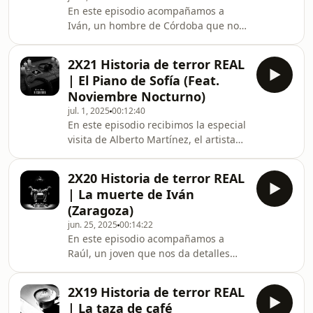
En este episodio acompañamos a
exclusivo, episodios más oscuros que
Iván, un hombre de Córdoba que nos
aún no han visto la luz y sesiones de
da detalles sobre la única experiencia
HIPNOSIS... Suscríbete a nuestra
paranormal que ha vivió hace años en
sección premium de S
2X21 Historia de terror REAL
casa de su novia con el espíritu de un
| El Piano de Sofía (Feat.
niño que le observaba.Este relato no
Noviembre Nocturno)
te dejará dormir.¿Te atreves a
jul. 1, 2025
00:12:40
escuchar?Sumérgete más profundo
En este episodio recibimos la especial
en las sombras. Accede a nuestro
visita de Alberto Martínez, el artista
contenido exclusivo, episodios más
narrador detrás del Podcast:
oscuros que aún no han visto la luz y
Noviembre Nocturno.Alberto, con
sesiones de H
2X20 Historia de terror REAL
maestría relata la historia de un joven
| La muerte de Iván
que vivió una auténtica pesadilla en
(Zaragoza)
un ático de Zaragoza.¿Te atreves a
jun. 25, 2025
00:14:22
escuchar?Sumérgete más profundo
En este episodio acompañamos a
en las sombras. Accede a nuestro
Raúl, un joven que nos da detalles
contenido exclusivo, episodios más
sobre las visiones que ha sufrido tras
oscuros que aún no han visto la luz y
presenciar la traumática muerte de
sesiones de
2X19 Historia de terror REAL
un compañero de trabajo.¿Te atreves
| La taza de café
a escuchar?Sumérgete más profundo