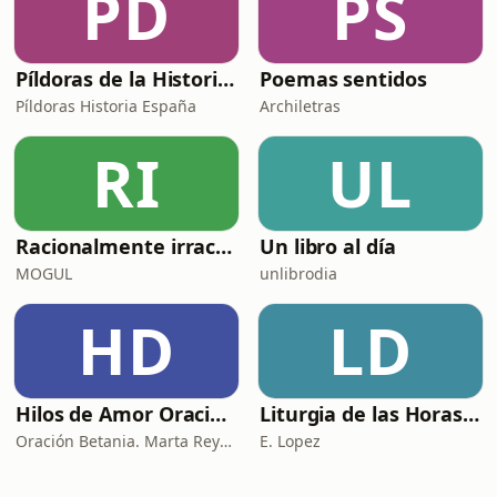
PD
PS
Píldoras de la Historia de España
Poemas sentidos
Píldoras Historia España
Archiletras
RI
UL
Racionalmente irracional
Un libro al día
MOGUL
unlibrodia
HD
LD
Hilos de Amor Oraciones que sanan el alma. Encuentros íntimos con Dios.
Liturgia de las Horas (España)
Oración Betania. Marta Reyes y Cristina Martínez
E. Lopez