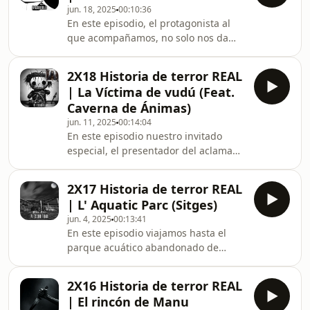
jun. 18, 2025
00:10:36
en las sombras. Accede a nuestro
En este episodio, el protagonista al
contenido exclusivo, episodios más
que acompañamos, no solo nos da
oscuros que aún no han visto la luz y
detalles sobre las experiencias que ha
sesiones de HIPNOSIS... Suscríbete a
vivido con los muertos, sino que
nuestra sección premium de Spotify
2X18 Historia de terror REAL
también nos dará una lección de vida.
aquí: https:
| La Víctima de vudú (Feat.
¿Te atreves a escuchar?Síguenos en
Caverna de Ánimas)
nuestras redes
jun. 11, 2025
00:14:04
sociales:Facebook: ⁠⁠https://www.facebook.com/profil
En este episodio nuestro invitado
id=61563111386048&amp;mibextid=ZbWKwL⁠⁠Instagram:
especial, el presentador del aclamado
Tok: ⁠https://w
podcast Caverna de Ánimas, debuta
por primera vez como locutor de un
2X17 Historia de terror REAL
relato. Nos contará la experiencia de
| L' Aquatic Parc (Sitges)
un niño que se hizo amigo de un
jun. 4, 2025
00:13:41
recién llegado a la escuela,
En este episodio viajamos hasta el
proviniente desde Camerún. Sin
parque acuático abandonado de
saberlo, su amistad vendría
Sitges, a las afueras de Barcelona.Ahí,
acompañada de una inolvidable
acompañaremos a un grupo de
experiencia con la magia vudú
2X16 Historia de terror REAL
jóvenes que tuvieron una experiencia
Africana. ¿Te atreves a escuchar?Sigue
| El rincón de Manu
paranormal de lo más