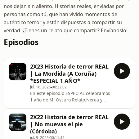
nos dejan sin aliento. Historias reales, enviadas por
personas como tú, que han vivido momentos de
auténtico terror y están dispuestas a compartir su
verdad. ¿Tienes un relato que compartir? Envíanoslo!
Episodios
2X23 Historia de terror REAL
| La Mordida (A Coruña)
*ESPECIAL 1 AÑO*
jul. 16, 2025
00:22:02
En este episodio ESPECIAL celebramos
1 año de Mi Oscuro Relato.Nerea y
Mark narraran juntos por primera
vez, la escalofriante historia que
2X22 Historia de terror REAL
terminó con la amistad de dos buenos
| No muevas el pie
amigos.¿Te atreves a escuchar?
(Córdoba)
Sumérgete más profundo en las
jul. 9, 2025
00:11:45
sombras. Accede a nuestro contenido