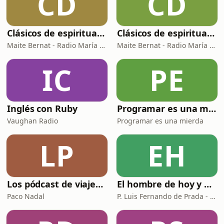
CD
CD
&#39;Espanto&#39; podcast de Indrid
en
Clásicos de espiritualidad: El arte de aprovechar nuestras faltas
Clásicos de espiritualidad: El combate espiritual
Maite Bernat - Radio María España
Maite Bernat - Radio María ESP
IC
PE
Inglés con Ruby
Programar es una mierda
Vaughan Radio
Programar es una mierda
LP
EH
Los pódcast de viajes de Paco Nadal
El hombre de hoy y Dios
Paco Nadal
P. Luis Fernando de Prada - Radio María ESP