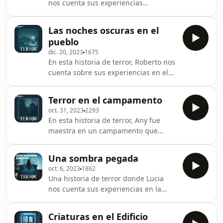
nos cuenta sus experiencias
visítame en TerrorHistoriasReales.com
creciendo en una casa donde se
aparecían cosas sin
Las noches oscuras en el
explicación. Cuentanos tu historia
pueblo
escribiendome a
dic. 20, 2023
1675
terrorhistoriasreales@gmail.com o
En esta historia de terror, Roberto nos
haciendo clic aquí:
cuenta sobre sus experiencias en el
https://terrorhistoriasreales.com/contarEncuentra
Pueblo Mágico de Tlalpujahua,
a Edwin en TikTok e Instagram cómo
Michoacán, México. Experiencias con
@edwincov
Terror en el campamento
un lamento en la noche, seguido por
oct. 31, 2023
2293
luces extrañas en el cielo. Cuéntanos
En esta historia de terror, Any fue
tu historia en
maestra en un campamento que
TerrorHistoriasReales.com
escondía sus propias historias.
Apariciones, ruidos extraños, y los
Una sombra pegada
rumores que por el area había
oct. 6, 2023
1862
habitantes que hasta entonces solo
Una historia de terror donde Lucia
existían en los cuentos. Cuenta tu
nos cuenta sus experiencias en la
historia en TerrorHistoriasReales.com
casa de su familia y el secreto que le
Producción de Scary.fm
fue revelado después de mucho
Criaturas en el Edificio
tiempo. Sigue nuestras nuevas