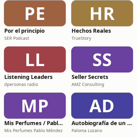
PE
HR
Por el principio
Hechos Reales
SER Podcast
TrueStory
LL
SS
Listening Leaders
Seller Secrets
dpersonas radio
AMZ Consulting
MP
AD
Mis Perfumes / Pablo Méndez
Autobiografía de un Yogui con sitar
Mis Perfumes Pablo Méndez
Paloma Lozano