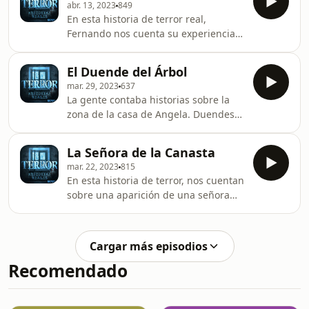
abr. 13, 2023
849
cuentas: Terror Historias Reales en
En esta historia de terror real,
Instagram y Facebook Cuéntame tu
Fernando nos cuenta su experiencia
historia aquí: terror.fm/contar
paranormal mientras vivía en un
edificio antiguo. ¿Crees en los
El Duende del Árbol
duendes? Guayaquil, Ecuador. 2014.
mar. 29, 2023
637
Para contar tu historia:
La gente contaba historias sobre la
TerrorHistoriasReales.com
zona de la casa de Angela. Duendes
rondaban por allí. Cuenca, Ecuador.
2002-2003. Cuenta tu historia en:
La Señora de la Canasta
TerrorHistoriasReales.com
mar. 22, 2023
815
En esta historia de terror, nos cuentan
sobre una aparición de una señora
fantasma y su triste historia. Norwalk,
California - 2001 y 2017. Cuenta tu
historia en: TerrorHistoriasReales.com
Cargar más episodios
Recomendado