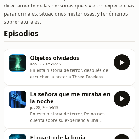
directamente de las personas que vivieron experiencias
paranormales, situaciones misteriosas, y fenómenos
sobrenaturales.
Episodios
Objetos olvidados
ago. 5, 2025
1446
En esta historia de terror, después de
escuchar la historia Three Faceless
Demons en el podcast True Scary
Story, Any comienza a sentir que algo
La señora que me miraba en
cambió. ¿Pudo la historia haber
la noche
despertado algo que se manifestó en
jul. 28, 2025
613
su casa?Tienes una historia que
En esta historia de terror, Reina nos
contar? Escríbeme a
cuenta sobre su experiencia una
edwin@terrorfm.com o a través de
noche cuando escuchó ruidos
nuestra página
extraños en su habitación. Ruidos,
TerrorHistoriasReales.comEncuentra a
El cuarto de la bruja