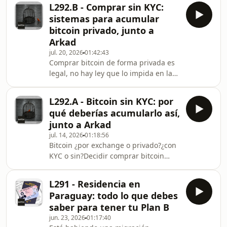
están abriendo. Puras estructuras
o info@semillab
L292.B - Comprar sin KYC:
paralelas que demuestran que
sistemas para acumular
cuando el sistema cierra un grifo, se
bitcoin privado, junto a
le abren 3 fugas más.Preparando el
Arkad
L292 indagué más en detalle sobre
jul. 20, 2026
01:42:43
uno de estos novedosos sistemas de
Comprar bitcoin de forma privada es
acumular sats sin KYC: Cash to hash,
legal, no hay ley que lo impida en la
el sistema por el que pagando en fiat
mayoría de los países que habitamos
con tarjeta o tra
y aun así, es una actividad que parece
L292.A - Bitcoin sin KYC: por
relegada a la estantería de lo
qué deberías acumularlo así,
misterioso, de lo difícil y de las
junto a Arkad
especies en extinción.Y es que en
jul. 14, 2026
01:18:56
Europa y EEUU, la regulación y una
Bitcoin ¿por exchange o privado?¿con
opinión pública interesada en
KYC o sin?Decidir comprar bitcoin
empujar la ventana de Overton hacia
privado no es ocultismo ni evasión de
la transparencia, hacen cada vez más
impuestos, es entender que el mundo
difícil su ac
L291 - Residencia en
está en una deriva autoritaria de
Paraguay: todo lo que debes
ultravigilancia disfrazada de
saber para tener tu Plan B
buenísimo y que si no te proteges, se
jun. 23, 2026
01:17:40
te llevara a ti y a los tuyos por