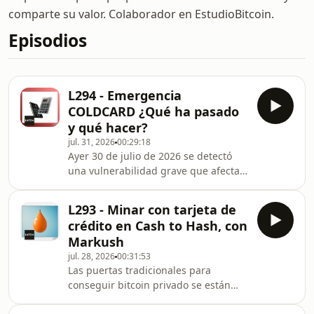
comparte su valor. Colaborador en EstudioBitcoin.
Episodios
L294 - Emergencia
COLDCARD ¿Qué ha pasado
y qué hacer?
jul. 31, 2026
00:29:18
Ayer 30 de julio de 2026 se detectó
una vulnerabilidad grave que afecta a
todas las COLDCARD (desde Mk2
hasta Mk5 y Q). Esa vulnerabilidad
L293 - Minar con tarjeta de
afecta más a la Mk2 &amp; Mk3 y es
crédito en Cash to Hash, con
importante que actúes. Por también
Markush
afecta a las CC modernas. En este
jul. 28, 2026
00:31:53
episodio de emergencia repaso qué
Las puertas tradicionales para
ha pasado, a quién afecta, por qué en
conseguir bitcoin privado se están
CC y cómo caminar a la seguridad.
cerrando, pero otras de novedosas se
Miedos y dudas: hola@lunaticoin.com