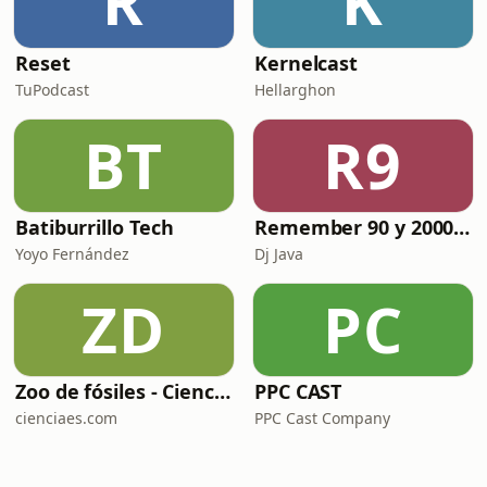
R
K
Reset
Kernelcast
TuPodcast
Hellarghon
BT
R9
Batiburrillo Tech
Remember 90 y 2000 en PLAY WITH ME by Dj Java
Yoyo Fernández
Dj Java
ZD
PC
Zoo de fósiles - Cienciaes.com
PPC CAST
cienciaes.com
PPC Cast Company