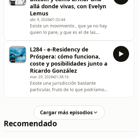
rodeancómo desde la venta, el valor,
allá donde vivas, con Evelyn
la empresarialidad y el mercado,
Lemus
cualquiera es capaz de salvarse a si
abr. 9, 2026
01:32:44
mismo mientras empuja a la
Existe un movimiento , que ya no hay
humanidad hacia un mejor lugar,y
quien lo pare, y que es el de las
cómo en ese recorrido aparece el
Economías Circulares Bitcoin, una
siguiente hito civilizatorio: B
estructura paralela como una catedral
L284 - e-Residency de
que aunque existía desde mucho
Próspera: cómo funciona,
antes, tuvo un resurgir hacia el 2019
coste y posibilidades junto a
en el pequeño pueblo costero de El
Ricardo González
Zonte en El Salvador.Tomando el
mar. 29, 2026
01:38:16
testigo, Evelyn y Gerardo iniciaron
Existe una jurisdicción bastante
hace 3 años la que para mi es hoy la
particular, fruto de lo que podríamos
economía circular bitcoin más sana
considerar como un accidente político
que existe, l
y que permite que te hagas residente
de forma electrónica sin salir de casa,
Cargar más episodios
con un programa de e-Residence
Recomendado
como el estonio. Una residencia
desde la que puedes armar una
empresa electrónica en 3 clicks,