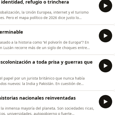
 identidad, refugio o trinchera
obalización, la Unión Europea, internet y el turismo
es. Pero el mapa político de 2026 dice justo lo
 históricos, los discursos de “recuperar el control” y las
Román
nterminable
sado a la historia como “el polvorín de Europa”? En
n Luzán recorre más de un siglo de choques entre
s para explicar cómo se construye un territorio al que
zamos en Sarajevo en 1914,
descolonización a toda prisa y guerras que
el papel por un jurista británico que nunca había
tados nuevos: la India y Pakistán. En cuestión de
os mayores desplazamientos forzados de la historia
que todavía hoy nadie puede contar con precisión.
historias nacionales reinventadas
 la inmensa mayoría del planeta. Son sociedades ricas,
cos, universidades, autogobierno o fuerte