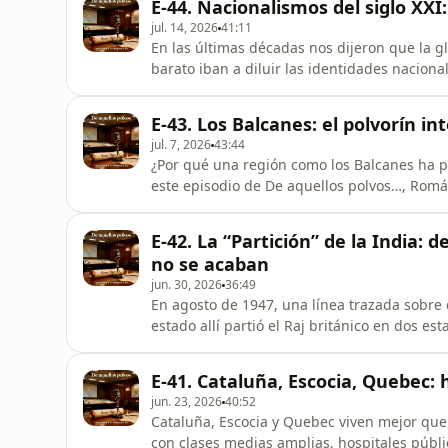
E-44. Nacionalismos del siglo XXI:
en primera
jul. 14, 2026
41:11
En las últimas décadas nos dijeron que la gl
barato iban a diluir las identidades nacional
contrario: vuelven las banderas, los agravios
guerras culturales en nombre de “lo nuestro”. En este episodio de De aquellos polvos…, 
E-43. Los Balcanes: el polvorín i
Luzán, prese
jul. 7, 2026
43:44
¿Por qué una región como los Balcanes ha pa
este episodio de De aquellos polvos…, Romá
imperios, nacionalismos y potencias externa
siempre miramos como problema… y casi nunca como espejo. Empe
E-42. La “Partición” de la India: 
con un muchacho de 19 años,
no se acaban
jun. 30, 2026
36:49
En agosto de 1947, una línea trazada sobre 
estado allí partió el Raj británico en dos es
semanas, esa línea se convirtió en uno de l
contemporánea y en un reguero de muertos 
E-41. Cataluña, Escocia, Quebec: 
Entre 15 y 18 millones de
jun. 23, 2026
40:52
Cataluña, Escocia y Quebec viven mejor que
con clases medias amplias, hospitales públi