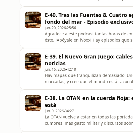
descentralización y estándares de vida de 
discurso político gira en torno a una idea m
E-40. Tras las Fuentes 8. Cuatro 
víctimas de un poder ajeno que fren
fondo del mar - Episodio exclusi
jun. 20, 2026
25:56
Agradece a este podcast tantas horas de ent
éste. ¡Apóyale en iVoox! Hay episodios que s
tres veces el andamio, releer autores, mati
respuesta limpia. Este Tras las Fuentes va p
E-39. El Nuevo Gran Juego: cables
constr
noticias
jun. 16, 2026
42:18
Hay mapas que tranquilizan demasiado. Uno l
marcadas, y cree que el mundo está razona
cables submarinos, gasoductos, estrechos dec
euroasiáticos. Y entonces descubres algo i
E-38. La OTAN en la cuerda floja
sino por dependencias. En e
está
jun. 9, 2026
34:27
La OTAN vuelve a estar en todas las portada
cumbres, más gasto militar y discursos sobr
mandamientos. En este episodio de “De aque