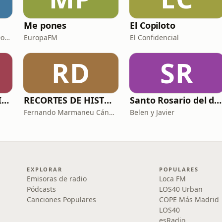
Me pones
El Copiloto
Sergio Beguería y Juan Domínguez
EuropaFM
El Confidencial
RD
SR
PROFE CLAUDIO NIETO
RECORTES DE HISTORIA Y CIENCIA
Santo Rosario del día. 🙏 Reza con nosotros en castellano 🇪🇸
Fernando Marmaneu Cánovas
Belen y Javier
EXPLORAR
POPULARES
Emisoras de radio
Loca FM
Pódcasts
LOS40 Urban
Canciones Populares
COPE Más Madrid
LOS40
esRadio