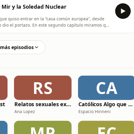
 expedicionaria”— y explica por qué muchos la dieron
y Mir y la Soledad Nuclear
 que quiso entrar en la “casa común europea”, desde
 dio el portazo. En este segundo capítulo miramos qué
 que es una civilización aparte, que mira a Europa con
onfianza, y a su vecindario como si siguiera siendo su
 más episodios
RS
CA
st
Relatos sexuales explícitos
Católicos Algo que Saber
Ana Lopez
Espacio Hinneni
MP
EC