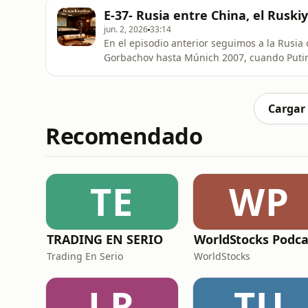
de la Alianza —de la Guerra Fría a la “OTAN
E-37- Rusia entre China, el Ruski
por muerta justo antes
jun. 2, 2026
33:14
En el episodio anterior seguimos a la Rusia
Gorbachov hasta Múnich 2007, cuando Putin
pasa después: una Rusia que se convence de
resentimiento, a China con necesidad y desc
patio trasero.
Cargar
Recomendado
TE
WP
TRADING EN SERIO
WorldStocks Podca
Trading En Serio
WorldStocks
LR
TU