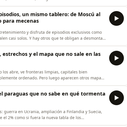
“primer mundo”. Sin embargo, buena parte de su
uy distinta: la de pueblos injustamente tratadas,
episodios, un mismo tablero: de Moscú al
vo para mecenas
retenimiento y disfruta de episodios exclusivos como
alen casi solos. Y hay otros que te obligan a desmontar
zar certezas y aceptar que algunas preguntas siguen sin
recisamente de eso: de abrir el taller en el que se ha
, estrechos y el mapa que no sale en las
os abre, ve fronteras limpias, capitales bien
blemente ordenado. Pero luego aparecen otros mapas:
isivos, minas de litio, rutas árticas, corredores
ncómodo: que el mundo real no funciona por fronteras,
: el paraguas que no sabe en qué tormenta
s: guerra en Ucrania, ampliación a Finlandia y Suecia,
e el 2% como si fuera la nueva tabla de los
llos polvos…”, Román Luzán repasa la historia reciente