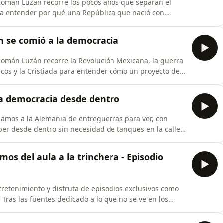
 Román Luzán recorre los pocos años que separan el
a entender por qué una República que nació con
ó en guerra civil. No es un relato de buenos y malos,
a callejera, fraude electoral, odio político y ausencia
ón se comió a la democracia
 Román Luzán recorre la Revolución Mexicana, la guerra
ólicos y la Cristiada para entender cómo un proyecto de
yendo un régimen que hablaba en nombre del pueblo
xico revolucionario al México del PRI, de las promesas
a democracia desde dentro
jamos a la Alemania de entreguerras para ver, con
r desde dentro sin necesidad de tanques en la calle.
ñalada por la espalda’ hasta la Constitución de Weimar,
artida entre el Berlín de los cabarets y la Alemania
mos del aula a la trinchera - Episodio
retenimiento y disfruta de episodios exclusivos como
e Tras las fuentes dedicado a lo que no se ve en los
de sale mi mirada sobre la nación, la pertenencia, el