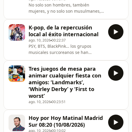
No solo son hombres, también
mujeres, y no solo son musulmanes,
también judíos o cristianos los que
aparecen en Vidas de la Córdoba
K-pop, de la repercusión
omeya. Siglos VIII-XI (Catarata, 2026),
local al éxito internacional
editado por Maribel Fierro, Juan Pedro
ago. 10, 2026
00:22:37
Monferrer Sala y Javier Rosón, que
PSY, BTS, BlackPink… los grupos
han puesto por escrito las reflexiones
musicales surcoreanos se han
de un congreso celebrado en Córdoba
convertido desde hace una década en
hace unos años.
fenómenos mundiales
Tres juegos de mesa para
animar cualquier fiesta con
amigos: ‘Landmarks’,
‘Whirley Derby’ y ‘First to
worst’
ago. 10, 2026
00:23:51
Hoy por Hoy Matinal Madrid
Sur 08:20 (10/08/2026)
ago. 10, 2026
00:10:02