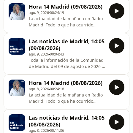
Hora 14 Madrid (09/08/2026)
ago. 9, 2026
00:24:19
La actualidad de la mañana en Radio
Madrid. Todo lo que ha ocurrido
durante la mañana en nuestro
informativo regional y local. Con
Las noticias de Madrid, 14:05
Isabel Salvador
(09/08/2026)
ago. 9, 2026
00:04:43
Toda la información de la Comunidad
de Madrid del 09 de agosto de 2026 a
las dos de la tarde.
Hora 14 Madrid (08/08/2026)
ago. 8, 2026
00:24:18
La actualidad de la mañana en Radio
Madrid. Todo lo que ha ocurrido
durante la mañana en nuestro
informativo regional y local. Con
Las noticias de Madrid, 14:05
Isabel Salvador
(08/08/2026)
ago. 8, 2026
00:11:36