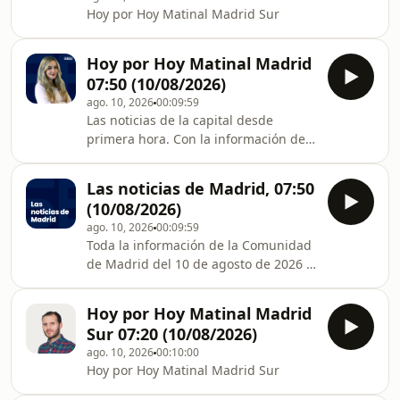
Hoy por Hoy Matinal Madrid Sur
Hoy por Hoy Matinal Madrid
07:50 (10/08/2026)
ago. 10, 2026
00:09:59
Las noticias de la capital desde
primera hora. Con la información del
tiempo y el tráfico y todo lo que debes
saber antes de salir de casa. Con
Las noticias de Madrid, 07:50
Valeria S. Chamorro.
(10/08/2026)
ago. 10, 2026
00:09:59
Toda la información de la Comunidad
de Madrid del 10 de agosto de 2026 a
las siete de la mañana.
Hoy por Hoy Matinal Madrid
Sur 07:20 (10/08/2026)
ago. 10, 2026
00:10:00
Hoy por Hoy Matinal Madrid Sur