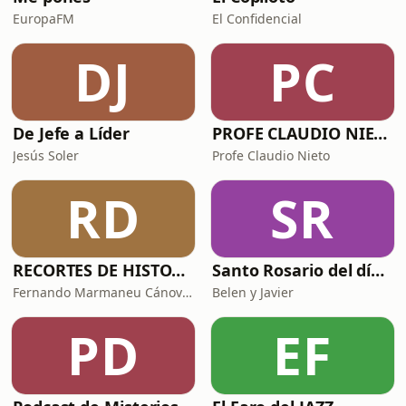
EuropaFM
El Confidencial
DJ
PC
De Jefe a Líder
PROFE CLAUDIO NIETO
Jesús Soler
Profe Claudio Nieto
RD
SR
RECORTES DE HISTORIA Y CIENCIA
Santo Rosario del día. 🙏 Reza con nosotros en castellano 🇪🇸
Fernando Marmaneu Cánovas
Belen y Javier
PD
EF