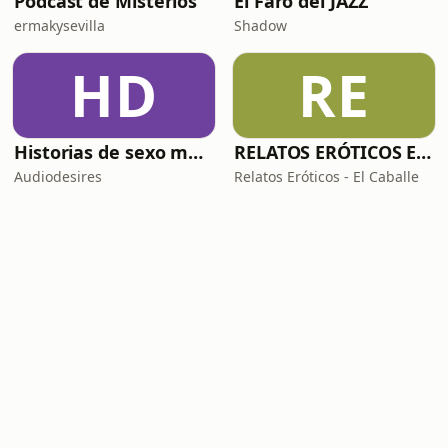
Podcast de Misterios
El Faro del JAZZ
ermakysevilla
Shadow
HD
RE
Historias de sexo muy intensas y calientes
RELATOS ERÓTICOS El Caballero Oscuro
Audiodesires
Relatos Eróticos - El Caballe