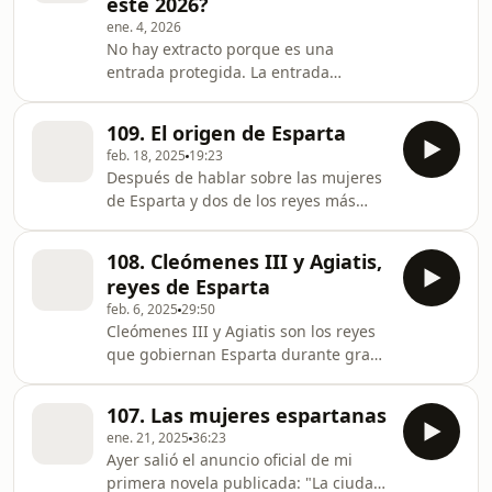
este 2026?
ene. 4, 2026
No hay extracto porque es una
entrada protegida. La entrada
Protegido: Audiocarta 1: ¿En quién
quiero convertirme este 2026? se
109. El origen de Esparta
publicó primero en Donde nace la
feb. 18, 2025
19:23
fantasía.
Después de hablar sobre las mujeres
de Esparta y dos de los reyes más
importantes de su historia, hoy vengo
a explicarte el origen de Esparta.
108. Cleómenes III y Agiatis,
Como todas las ciudades importantes
reyes de Esparta
de Grecia, esta contaba con una
feb. 6, 2025
29:50
leyenda mitológica que la vincula
Cleómenes III y Agiatis son los reyes
directamente con los dioses. También
que gobiernan Esparta durante gran
tienes disponible una entrada
parte de la mi novela "La ciudad sin
explicando todo lo mencionado en el
murallas". En el capítulo anterior, te
programa de hoy:
107. Las mujeres espartanas
estuve hablando sobre cómo eran las
https://www.tatianaherrero.es/el-o
ene. 21, 2025
36:23
mujeres espartanas. En este capítulo,
Ayer salió el anuncio oficial de mi
quiero centrarme en explicarte el
primera novela publicada: "La ciudad