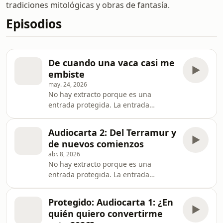
tradiciones mitológicas y obras de fantasía.
Episodios
De cuando una vaca casi me
embiste
may. 24, 2026
No hay extracto porque es una
entrada protegida. La entrada
Protegido: Audiocarta 3: De cuando
una vaca casi me embiste se publicó
Audiocarta 2: Del Terramur y
primero en Donde nace la fantasía.
de nuevos comienzos
abr. 8, 2026
No hay extracto porque es una
entrada protegida. La entrada
Protegido: Audiocarta 2: Del Terramur
y de nuevos comienzos se publicó
Protegido: Audiocarta 1: ¿En
primero en Donde nace la fantasía.
quién quiero convertirme