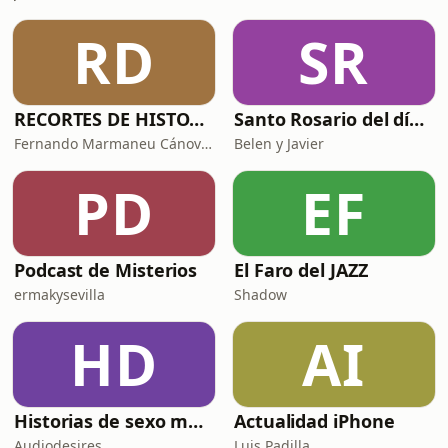
RD
SR
RECORTES DE HISTORIA Y CIENCIA
Santo Rosario del día. 🙏 Reza con nosotros en castellano 🇪🇸
Fernando Marmaneu Cánovas
Belen y Javier
PD
EF
Podcast de Misterios
El Faro del JAZZ
ermakysevilla
Shadow
HD
AI
Historias de sexo muy intensas y calientes
Actualidad iPhone
Audiodesires
Luis Padilla