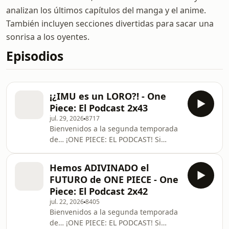
analizan los últimos capítulos del manga y el anime.
También incluyen secciones divertidas para sacar una
sonrisa a los oyentes.
Episodios
¡¿IMU es un LORO?! - One
Piece: El Podcast 2x43
jul. 29, 2026
8717
Bienvenidos a la segunda temporada
de… ¡ONE PIECE: EL PODCAST! Si
quieres apoyarnos, ¡síguenos por
nuestras redes sociales! 💵 PATREON:
Hemos ADIVINADO el
⁠⁠⁠⁠⁠⁠⁠⁠⁠⁠⁠⁠⁠⁠⁠⁠⁠⁠⁠⁠⁠⁠⁠⁠⁠⁠⁠⁠⁠⁠⁠⁠⁠⁠⁠⁠⁠⁠⁠⁠⁠⁠⁠⁠⁠⁠⁠⁠⁠www.patreon.com/opeelpodcast⁠⁠⁠⁠⁠⁠⁠⁠⁠⁠⁠⁠⁠⁠⁠⁠⁠⁠⁠⁠⁠⁠⁠⁠⁠⁠⁠⁠⁠⁠⁠⁠⁠⁠⁠⁠⁠⁠⁠⁠⁠⁠⁠⁠⁠⁠⁠⁠⁠ 🟨
FUTURO de ONE PIECE - One
FrigoAdri:
Piece: El Podcast 2x42
⁠⁠⁠⁠⁠⁠⁠⁠⁠⁠⁠⁠⁠⁠⁠⁠⁠⁠⁠⁠⁠⁠⁠⁠⁠⁠⁠⁠⁠⁠⁠⁠⁠⁠⁠⁠⁠⁠⁠⁠⁠⁠⁠⁠⁠⁠⁠⁠⁠www.instagram.com/frigoadri⁠⁠⁠⁠⁠⁠⁠⁠⁠⁠⁠⁠⁠⁠⁠⁠⁠⁠⁠⁠⁠⁠⁠⁠⁠⁠⁠⁠⁠⁠⁠⁠⁠⁠⁠⁠⁠⁠⁠⁠⁠⁠⁠⁠⁠⁠⁠
jul. 22, 2026
8405
Bienvenidos a la segunda temporada
de… ¡ONE PIECE: EL PODCAST! Si