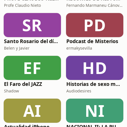
Profe Claudio Nieto
Fernando Marmaneu Cánovas
SR
PD
Santo Rosario del día. 🙏 Reza con nosotros en castellano 🇪🇸
Podcast de Misterios
Belen y Javier
ermakysevilla
EF
HD
El Faro del JAZZ
Historias de sexo muy intensas y calientes
Shadow
Audiodesires
AI
NI
Actualidad iPhone
NACIONAL II: LA RUTA DEL EXILIO