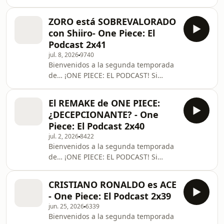
quieres apoyarnos, ¡síguenos por
nuestras redes sociales! ¡Vente con
ZORO está SOBREVALORADO
nosotros a Japón!
con Shiiro- One Piece: El
https://sayoraviajes.com/viajes/onepiece/
Podcast 2x41
💵 PATREON:
jul. 8, 2026
9740
⁠⁠⁠⁠⁠⁠⁠⁠⁠⁠⁠⁠⁠⁠⁠⁠⁠⁠⁠⁠⁠⁠⁠⁠⁠⁠⁠⁠⁠⁠⁠⁠⁠⁠⁠⁠⁠⁠⁠⁠⁠⁠⁠⁠⁠⁠⁠⁠www.patreon.com/opeelpodcast⁠⁠⁠⁠⁠⁠⁠⁠⁠⁠⁠⁠⁠⁠⁠⁠⁠⁠⁠⁠⁠⁠⁠⁠⁠⁠⁠⁠⁠⁠⁠⁠⁠⁠⁠⁠⁠⁠⁠⁠⁠⁠⁠⁠⁠⁠⁠⁠ 🟨
Bienvenidos a la segunda temporada
FrigoAdri: ⁠⁠⁠⁠⁠⁠⁠⁠⁠⁠⁠⁠⁠⁠⁠⁠⁠⁠⁠⁠⁠⁠⁠⁠⁠⁠⁠⁠⁠⁠⁠⁠⁠⁠⁠⁠⁠⁠⁠⁠⁠⁠⁠⁠⁠⁠⁠⁠www.
de… ¡ONE PIECE: EL PODCAST! Si
quieres apoyarnos, ¡síguenos por
nuestras redes sociales! 💵 PATREON:
El REMAKE de ONE PIECE:
⁠⁠⁠⁠⁠⁠⁠⁠⁠⁠⁠⁠⁠⁠⁠⁠⁠⁠⁠⁠⁠⁠⁠⁠⁠⁠⁠⁠⁠⁠⁠⁠⁠⁠⁠⁠⁠⁠⁠⁠⁠⁠⁠⁠⁠⁠⁠www.patreon.com/opeelpodcast⁠⁠⁠⁠⁠⁠⁠⁠⁠⁠⁠⁠⁠⁠⁠⁠⁠⁠⁠⁠⁠⁠⁠⁠⁠⁠⁠⁠⁠⁠⁠⁠⁠⁠⁠⁠⁠⁠⁠⁠⁠⁠⁠⁠⁠⁠⁠ 🟨
¿DECEPCIONANTE? - One
FrigoAdri:
Piece: El Podcast 2x40
⁠⁠⁠⁠⁠⁠⁠⁠⁠⁠⁠⁠⁠⁠⁠⁠⁠⁠⁠⁠⁠⁠⁠⁠⁠⁠⁠⁠⁠⁠⁠⁠⁠⁠⁠⁠⁠⁠⁠⁠⁠⁠⁠⁠⁠⁠⁠www.instagram.com/frigoadri⁠⁠⁠⁠⁠⁠⁠⁠⁠⁠⁠⁠⁠⁠⁠⁠⁠⁠⁠⁠⁠⁠⁠⁠⁠⁠⁠⁠⁠⁠⁠⁠⁠⁠⁠⁠⁠⁠⁠⁠⁠⁠⁠⁠⁠⁠⁠ 🟪 Seki
jul. 2, 2026
8422
Bienvenidos a la segunda temporada
de… ¡ONE PIECE: EL PODCAST! Si
quieres apoyarnos, ¡síguenos por
nuestras redes sociales! 💵 PATREON:
CRISTIANO RONALDO es ACE
⁠⁠⁠⁠⁠⁠⁠⁠⁠⁠⁠⁠⁠⁠⁠⁠⁠⁠⁠⁠⁠⁠⁠⁠⁠⁠⁠⁠⁠⁠⁠⁠⁠⁠⁠⁠⁠⁠⁠⁠⁠⁠⁠⁠⁠⁠www.patreon.com/opeelpodcast⁠⁠⁠⁠⁠⁠⁠⁠⁠⁠⁠⁠⁠⁠⁠⁠⁠⁠⁠⁠⁠⁠⁠⁠⁠⁠⁠⁠⁠⁠⁠⁠⁠⁠⁠⁠⁠⁠⁠⁠⁠⁠⁠⁠⁠⁠ 🟨
- One Piece: El Podcast 2x39
FrigoAdri:
jun. 25, 2026
6339
⁠⁠⁠⁠⁠⁠⁠⁠⁠⁠⁠⁠⁠⁠⁠⁠⁠⁠⁠⁠⁠⁠⁠⁠⁠⁠⁠⁠⁠⁠⁠⁠⁠⁠⁠⁠⁠⁠⁠⁠⁠⁠⁠⁠⁠⁠www.instagram.com/frigoadri⁠⁠⁠⁠⁠⁠⁠⁠⁠⁠⁠⁠⁠⁠⁠⁠⁠⁠⁠⁠⁠⁠⁠⁠⁠⁠⁠⁠⁠⁠⁠⁠⁠⁠⁠⁠⁠⁠⁠⁠⁠⁠⁠⁠⁠⁠ 🟪
Bienvenidos a la segunda temporada
Sekiam: