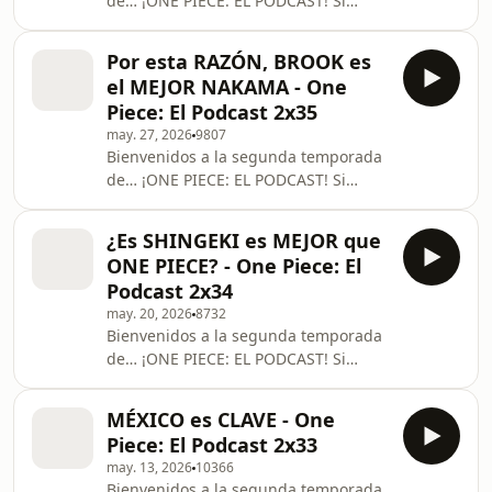
de… ¡ONE PIECE: EL PODCAST! Si
quieres apoyarnos, ¡síguenos por
nuestras redes sociales! 💵 PATREON:
Por esta RAZÓN, BROOK es
⁠⁠⁠⁠⁠⁠⁠⁠⁠⁠⁠⁠⁠⁠⁠⁠⁠⁠⁠⁠⁠⁠⁠⁠⁠⁠⁠⁠⁠⁠⁠⁠⁠⁠⁠⁠⁠⁠⁠⁠⁠⁠www.patreon.com/opeelpodcast⁠⁠⁠⁠⁠⁠⁠⁠⁠⁠⁠⁠⁠⁠⁠⁠⁠⁠⁠⁠⁠⁠⁠⁠⁠⁠⁠⁠⁠⁠⁠⁠⁠⁠⁠⁠⁠⁠⁠⁠⁠⁠ 🟨
el MEJOR NAKAMA - One
FrigoAdri:
Piece: El Podcast 2x35
⁠⁠⁠⁠⁠⁠⁠⁠⁠⁠⁠⁠⁠⁠⁠⁠⁠⁠⁠⁠⁠⁠⁠⁠⁠⁠⁠⁠⁠⁠⁠⁠⁠⁠⁠⁠⁠⁠⁠⁠⁠⁠www.instagram.com/frigoadri⁠⁠⁠⁠⁠⁠⁠⁠⁠⁠⁠⁠⁠⁠⁠⁠⁠⁠⁠⁠⁠⁠⁠⁠⁠⁠⁠⁠⁠⁠⁠⁠⁠⁠⁠⁠⁠⁠⁠⁠⁠⁠ 🟪
may. 27, 2026
9807
Sekiam: ⁠⁠⁠⁠⁠⁠⁠⁠⁠⁠⁠⁠⁠⁠⁠⁠
Bienvenidos a la segunda temporada
de… ¡ONE PIECE: EL PODCAST! Si
quieres apoyarnos, ¡síguenos por
nuestras redes sociales! 💵 PATREON:
¿Es SHINGEKI es MEJOR que
⁠⁠⁠⁠⁠⁠⁠⁠⁠⁠⁠⁠⁠⁠⁠⁠⁠⁠⁠⁠⁠⁠⁠⁠⁠⁠⁠⁠⁠⁠⁠⁠⁠⁠⁠⁠⁠⁠⁠⁠⁠www.patreon.com/opeelpodcast⁠⁠⁠⁠⁠⁠⁠⁠⁠⁠⁠⁠⁠⁠⁠⁠⁠⁠⁠⁠⁠⁠⁠⁠⁠⁠⁠⁠⁠⁠⁠⁠⁠⁠⁠⁠⁠⁠⁠⁠⁠ 🟨
ONE PIECE? - One Piece: El
FrigoAdri:
Podcast 2x34
⁠⁠⁠⁠⁠⁠⁠⁠⁠⁠⁠⁠⁠⁠⁠⁠⁠⁠⁠⁠⁠⁠⁠⁠⁠⁠⁠⁠⁠⁠⁠⁠⁠⁠⁠⁠⁠⁠⁠⁠⁠www.instagram.com/frigoadri⁠⁠⁠⁠⁠⁠⁠⁠⁠⁠⁠⁠⁠⁠⁠⁠⁠⁠⁠⁠⁠⁠⁠⁠⁠⁠⁠⁠⁠⁠⁠⁠⁠⁠⁠⁠⁠⁠⁠⁠⁠ 🟪
may. 20, 2026
8732
Sekiam: ⁠⁠⁠⁠⁠⁠⁠⁠⁠⁠⁠⁠⁠⁠⁠⁠⁠⁠⁠⁠
Bienvenidos a la segunda temporada
de… ¡ONE PIECE: EL PODCAST! Si
quieres apoyarnos, ¡síguenos por
nuestras redes sociales! 💵 PATREON:
MÉXICO es CLAVE - One
⁠⁠⁠⁠⁠⁠⁠⁠⁠⁠⁠⁠⁠⁠⁠⁠⁠⁠⁠⁠⁠⁠⁠⁠⁠⁠⁠⁠⁠⁠⁠⁠⁠⁠⁠⁠⁠⁠⁠⁠www.patreon.com/opeelpodcast⁠⁠⁠⁠⁠⁠⁠⁠⁠⁠⁠⁠⁠⁠⁠⁠⁠⁠⁠⁠⁠⁠⁠⁠⁠⁠⁠⁠⁠⁠⁠⁠⁠⁠⁠⁠⁠⁠⁠⁠ 🟨
Piece: El Podcast 2x33
FrigoAdri:
may. 13, 2026
10366
⁠⁠⁠⁠⁠⁠⁠⁠⁠⁠⁠⁠⁠⁠⁠⁠⁠⁠⁠⁠⁠⁠⁠⁠⁠⁠⁠⁠⁠⁠⁠⁠⁠⁠⁠⁠⁠⁠⁠⁠www.instagram.com/frigoadri⁠⁠⁠⁠⁠⁠⁠⁠⁠⁠⁠⁠⁠⁠⁠⁠⁠⁠⁠⁠⁠⁠⁠⁠⁠⁠⁠⁠⁠⁠⁠⁠⁠⁠⁠⁠⁠⁠⁠⁠ 🟪
Bienvenidos a la segunda temporada