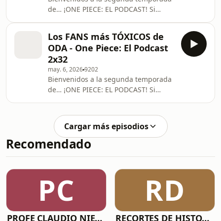
Sekiam: ⁠⁠⁠⁠⁠⁠⁠⁠⁠⁠⁠⁠⁠⁠⁠⁠⁠⁠⁠⁠⁠⁠⁠⁠
de… ¡ONE PIECE: EL PODCAST! Si
quieres apoyarnos, ¡síguenos por
nuestras redes sociales! 💵 PATREON:
Los FANS más TÓXICOS de
⁠⁠⁠⁠⁠⁠⁠⁠⁠⁠⁠⁠⁠⁠⁠⁠⁠⁠⁠⁠⁠⁠⁠⁠⁠⁠⁠⁠⁠⁠⁠⁠⁠⁠⁠⁠⁠⁠⁠www.patreon.com/opeelpodcast⁠⁠⁠⁠⁠⁠⁠⁠⁠⁠⁠⁠⁠⁠⁠⁠⁠⁠⁠⁠⁠⁠⁠⁠⁠⁠⁠⁠⁠⁠⁠⁠⁠⁠⁠⁠⁠⁠⁠ 🟨
ODA - One Piece: El Podcast
FrigoAdri:
2x32
⁠⁠⁠⁠⁠⁠⁠⁠⁠⁠⁠⁠⁠⁠⁠⁠⁠⁠⁠⁠⁠⁠⁠⁠⁠⁠⁠⁠⁠⁠⁠⁠⁠⁠⁠⁠⁠⁠⁠www.instagram.com/frigoadri⁠⁠⁠⁠⁠⁠⁠⁠⁠⁠⁠⁠⁠⁠⁠⁠⁠⁠⁠⁠⁠⁠⁠⁠⁠⁠⁠⁠⁠⁠⁠⁠⁠⁠⁠⁠⁠⁠⁠ 🟪
may. 6, 2026
9202
Sekiam: ⁠⁠⁠⁠⁠⁠⁠⁠⁠⁠⁠⁠⁠⁠⁠⁠⁠⁠⁠⁠⁠⁠⁠⁠⁠⁠⁠⁠
Bienvenidos a la segunda temporada
de… ¡ONE PIECE: EL PODCAST! Si
quieres apoyarnos, ¡síguenos por
nuestras redes sociales! 💵 PATREON:
⁠⁠⁠⁠⁠⁠⁠⁠⁠⁠⁠⁠⁠⁠⁠⁠⁠⁠⁠⁠⁠⁠⁠⁠⁠⁠⁠⁠⁠⁠⁠⁠⁠⁠⁠⁠⁠⁠www.patreon.com/opeelpodcast⁠⁠⁠⁠⁠⁠⁠⁠⁠⁠⁠⁠⁠⁠⁠⁠⁠⁠⁠⁠⁠⁠⁠⁠⁠⁠⁠⁠⁠⁠⁠⁠⁠⁠⁠⁠⁠⁠ 🟨
Cargar más episodios
FrigoAdri:
Recomendado
⁠⁠⁠⁠⁠⁠⁠⁠⁠⁠⁠⁠⁠⁠⁠⁠⁠⁠⁠⁠⁠⁠⁠⁠⁠⁠⁠⁠⁠⁠⁠⁠⁠⁠⁠⁠⁠⁠www.instagram.com/frigoadri⁠⁠⁠⁠⁠⁠⁠⁠⁠⁠⁠⁠⁠⁠⁠⁠⁠⁠⁠⁠⁠⁠⁠⁠⁠⁠⁠⁠⁠⁠⁠⁠⁠⁠⁠⁠⁠⁠ 🟪
Sekiam: ⁠⁠⁠⁠⁠⁠⁠⁠⁠⁠⁠⁠⁠⁠⁠⁠⁠⁠⁠⁠⁠⁠⁠⁠⁠⁠⁠⁠⁠⁠⁠⁠
PC
RD
PROFE CLAUDIO NIETO
RECORTES DE HISTORIA Y CIENCIA