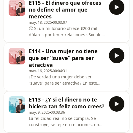
E115 - El dinero que ofreces
episodio hablamos sobre por qué nos
no define el amor que
obsesionamos con quien nos lastima,
mereces
ignoramos a quien nos haría bien y
may. 18, 2025
00:03:07
cómo podemos romper este ciclo. 💔🧠
🤔 Si un millonario ofrece $200 mil
✨
dólares por tener relaciones s3xuales
con tu pareja, ¿aceptarías? Si quieres
más dilemas como este, te encantará
E114 - Una mujer no tiene
nuestro juego DILEMA. Usa la palabra
que ser “suave” para ser
DILEMA 👇🏼 para recibir un 🎁
atractiva
may. 16, 2025
00:04:31
¿De verdad una mujer debe ser
“suave” para ser atractiva? En este
episodio exploramos por qué muchas
mujeres fuertes e independientes son
E113 - ¿Y si el dinero no te
malinterpretadas, qué dice la ciencia
hiciera tan feliz como crees?
sobre esto, y cómo sanar las heridas
may. 9, 2025
00:03:36
que hay detrás del miedo a una mujer
La felicidad real no se compra. Se
auténtica.
construye, se teje en relaciones, en
experiencias, momentos y en