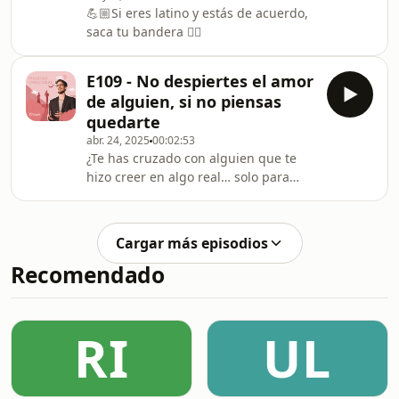
💪🏼Si eres latino y estás de acuerdo,
saca tu bandera 👇🏼
E109 - No despiertes el amor
de alguien, si no piensas
quedarte
abr. 24, 2025
00:02:53
¿Te has cruzado con alguien que te
hizo creer en algo real… solo para
desaparecer? Mad Men nos muestra
cómo alguien puede marcarte para
siempre, incluso cuando nunca tuvo
Cargar más episodios
la intención de quedarse.
Recomendado
RI
UL