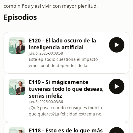
como niños y así vivir con mayor plenitud.
Episodios
E120 - El lado oscuro de la
inteligencia artificial
jun. 6, 2025
00:03:58
Este episodio cuestiona el impacto
emocional de depender de la
inteligencia artificialy por qué cultivar
relaciones humanas sigue siendo
E119 - Si mágicamente
esencial.
tuvieras todo lo que deseas,
serías infeliz
jun. 5, 2025
00:03:36
¿Qué pasa cuando consigues todo lo
que quieres?La felicidad extrema no
dura para siempre.
E118 - Esto es de lo que más