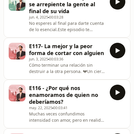
se arrepiente la gente al
final de su vida
jun. 4, 2025
00:03:28
No esperes al final para darte cuenta
de lo esencial.Este episodio te
recuerda qué es lo que realmente
importa… antes de que sea tarde.
E117- La mejor y la peor
forma de cortar con alguien
jun. 3, 2025
00:03:36
Cómo terminar una relación sin
destruir a la otra persona. 💔Un cierre
claro, sincero y respetuoso puede
doler, sí… pero también puede sanar.
E116 - ¿Por qué nos
enamoramos de quien no
deberíamos?
may. 22, 2025
00:03:41
Muchas veces confundimos
intensidad con amor, pero en realidad
estamos repitiendo patrones
inconscientes de la infancia. En este