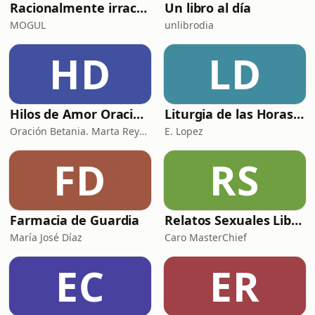
Racionalmente irracional
Un libro al día
MOGUL
unlibrodia
HD
LD
Hilos de Amor Oraciones que sanan el alma. Encuentros íntimos con Dios.
Liturgia de las Horas (España)
Oración Betania. Marta Reyes y Cristina Martínez
E. Lopez
FD
RS
Farmacia de Guardia
Relatos Sexuales Liberales
María José Díaz
Caro MasterChief
EC
ER