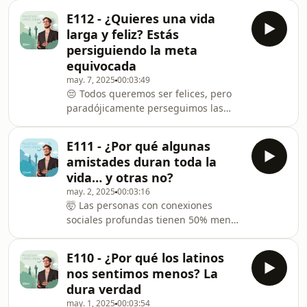
conexión humana.
E112 - ¿Quieres una vida
larga y feliz? Estás
persiguiendo la meta
equivocada
may. 7, 2025
00:03:49
😔 Todos queremos ser felices, pero
paradójicamente perseguimos las
metas incorrectas para serlo.
E111 - ¿Por qué algunas
amistades duran toda la
vida… y otras no?
may. 2, 2025
00:03:16
🤯 Las personas con conexiones
sociales profundas tienen 50% menos
riesgo de morir prematuramente.
E110 - ¿Por qué los latinos
nos sentimos menos? La
dura verdad
may. 1, 2025
00:03:54