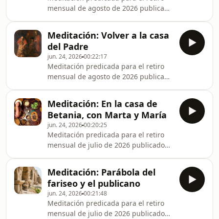
santo Tomás Moro y santa Catalina de
mensual de agosto de 2026 publicado
Siena— recorremos los contextos y
en la web del Opus Dei. Foto de Grant
motivos que llevaron a san Josemaría
Whitty en Unsplash
a confiarles ámbitos clave de la vida
Meditación: Volver a la casa
del Padre
jun. 24, 2026
00:22:17
Meditación predicada para el retiro
mensual de agosto de 2026 publicado
en la web del Opus Dei.
Meditación: En la casa de
Betania, con Marta y María
jun. 24, 2026
00:20:25
Meditación predicada para el retiro
mensual de julio de 2026 publicado
en la web del Opus Dei. Foto de
Ashim D'Silva en Unsplash
Meditación: Parábola del
fariseo y el publicano
jun. 24, 2026
00:21:48
Meditación predicada para el retiro
mensual de julio de 2026 publicado