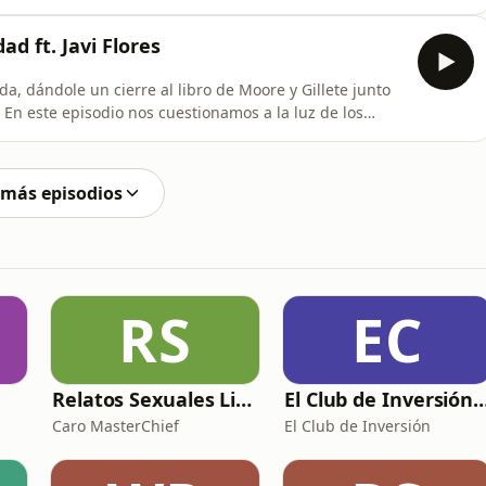
l hombre y la mujer, la falacia del patriarcado,
la neurociencia masculina y femenina.
ad ft. Javi Flores
, dándole un cierre al libro de Moore y Gillete junto
. En este episodio nos cuestionamos a la luz de los
 niño interior debe morir para adentrarte a la
 idóneo para negociar con tu niño interior?
 más episodios
RS
EC
Relatos Sexuales Liberales
El Club de Inversión p
Caro MasterChief
El Club de Inversión