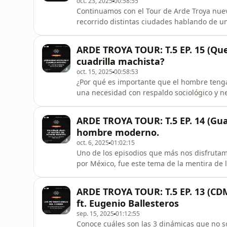
oct. 23, 2025
00:58:55
Continuamos con el Tour de Arde Troya nue
recorrido distintas ciudades hablando de u
invertirle a dos episodios que traen una p
Un camino que parte desde la virtud como lo
ARDE TROYA TOUR: T.5 EP. 15 (Q
episodio entraremos a
cuadrilla machista?
oct. 15, 2025
00:58:53
¿Por qué es importante que el hombre teng
una necesidad con respaldo sociológico y ne
estos grupos? Volvemos a retomar junto con 
hombres.
ARDE TROYA TOUR: T.5 EP. 14 (Guad
hombre moderno.
oct. 6, 2025
01:02:15
Uno de los episodios que más nos disfrutam
por México, fue este tema de la mentira de
escuchado en medios que la solución a los 
sus emociones radica en el machismo. Asim
ARDE TROYA TOUR: T.5 EP. 13 (C
gestionar emociones es hablando. ¿
ft. Eugenio Ballesteros
sep. 15, 2025
01:12:55
Conoce cuáles son las 3 dinámicas que no s