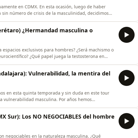
vamente en CDMX. En esta ocasión, luego de haber
n sin número de crisis de la masculinidad, decidimos
ropuesta de solución o un camino por donde comenzar.
 es la disciplina, la entrega y el compromiso. En este
uerétaro) ¿Hermandad masculina o
a espacios exclusivos para hombres? ¿Será machismo o
urocientífico? ¿Qué papel juega la testosterona en
el P. JP García la necesidad de amistades virtuosas de
alajara): Vulnerabilidad, la mentira del
os en esta quinta temporada y sin duda en este tour
 la vulnerabilidad masculina. Por años hemos
problemas del hombre y su imposibilidad a expresar
ismo, que como consecuencia la única solución para
DMX Sur): Los NO NEGOCIABLES del hombre
on negociables en la naturaleza masculina. ¿Qué