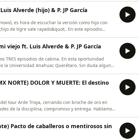
tado con nosotros esta quinta temporada, nos vemos
 Luis Alverde (hijo) & P. JP García
nmovió, es hora de escuchar la versión como hijo con
hijo de tigre sale rayado&quot;. En este episodio
pectativas y la idealización de una familia, noviazgo,
erdugo de muchos hombres. Hablamos del testimonio
i viejo ft. Luis Alverde & P. JP García
os TRES episodios de cabina. En esta oportunidad
 de la Universidad Anahuac Querétaro. Sin duda alguna
nidad, de masculinidad y cómo todo &quot;lo lleva de
 el episodio completo y checa la meditación que nos
DMX NORTE) DOLOR Y MUERTE: El destino
 del tour Arde Troya, cerrando con broche de oro en
udes de la disciplina, compromiso y entrega. Hablamos
el dolor e incluso la misma muerte (simbólica)
asculina. ¿Quieres que lleguemos a tu ciudad este 2026?
) Pacto de caballeros o mentirosos sin