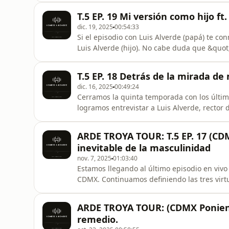
masculinidad. Gracias a todos por haber es
T.5 EP. 19 Mi versión como hijo ft.
este año con más sorpresas.
dic. 19, 2025
00:54:33
Si el episodio con Luis Alverde (papá) te co
Luis Alverde (hijo). No cabe duda que &quot;
hablamos con el corazón abierto sobre las ex
paternidad y matrimonio como el futuro v
T.5 EP. 18 Detrás de la mirada de m
familiar, la dinámic
dic. 16, 2025
00:49:24
Cerramos la quinta temporada con los últim
logramos entrevistar a Luis Alverde, rector
nos impactó el concepto que tiene de pater
regreso al padre&quot;. Quédate a escuchar
ARDE TROYA TOUR: T.5 EP. 17 (C
da Luis para reencontra
inevitable de la masculinidad
nov. 7, 2025
01:03:40
Estamos llegando al último episodio en vivo
CDMX. Continuamos definiendo las tres virt
además de cómo parece que la incomodidad, 
forman parte inevitable de la naturaleza m
ARDE TROYA TOUR: (CDMX Poniente
envíanos un mensaje di
remedio.