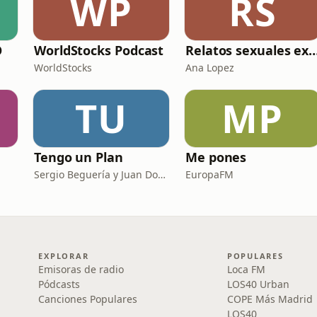
WP
RS
O
WorldStocks Podcast
Relatos sexuales expl
WorldStocks
Ana Lopez
TU
MP
Tengo un Plan
Me pones
Sergio Beguería y Juan Domínguez
EuropaFM
EXPLORAR
POPULARES
Emisoras de radio
Loca FM
Pódcasts
LOS40 Urban
Canciones Populares
COPE Más Madrid
LOS40