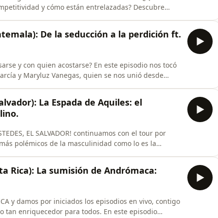
ompetitividad y cómo están entrelazadas? Descubre
de sus cromosomas y su afectación antropológica,
ompaña el director internacional de Brave Heart,
emala): De la seducción a la perdición ft.
arse y con quien acostarse? En este episodio nos tocó
García y Maryluz Vanegas, quien se nos unió desde
abar este episodio. Platiquemos desde la psicología,
 de la seducción masculina y femenina. Asimismo,
alvador): La Espada de Aquiles: el
lino.
EDES, EL SALVADOR! continuamos con el tour por
más polémicos de la masculinidad como lo es la
iolencia? ¿Dónde entra la biología a jugar?
migos existan luchitas, así como en familia. Nos
ta Rica): La sumisión de Andrómaca:
la agr
damos por iniciados los episodios en vivo, contigo
io tan enriquecedor para todos. En este episodio