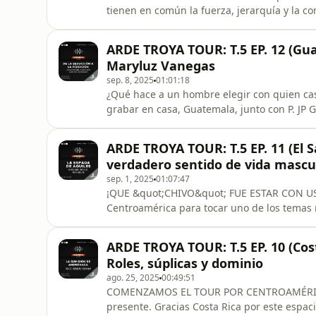
tienen en común la fuerza, jerarquía y la c
aquello que está adscrito en el hombre des
social y psicológica. En esta ocasión nos ac
ARDE TROYA TOUR: T.5 EP. 12 (Guat
Eugenio Ballesteros quien nos com
Maryluz Vanegas
sep. 8, 2025
01:01:18
¿Qué hace a un hombre elegir con quien cas
grabar en casa, Guatemala, junto con P. JP 
Colombia hasta las tierras chapinas para gr
neurociencia y antropología qué hay detrás
ARDE TROYA TOUR: T.5 EP. 11 (El S
descubramos por qué real
verdadero sentido de vida mascu
sep. 1, 2025
01:07:47
¡QUE &quot;CHIVO&quot; FUE ESTAR CON UST
Centroamérica para tocar uno de los temas 
AGRESIVIDAD. ¿Será lo mismo agresividad y v
Hablaremos de por qué es usual que entre a
ARDE TROYA TOUR: T.5 EP. 10 (Cos
adentraremos a un campo más profundo de 
Roles, súplicas y dominio
ago. 25, 2025
00:49:51
COMENZAMOS EL TOUR POR CENTROAMÉRICA y 
presente. Gracias Costa Rica por este espac