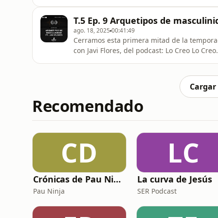
tocamos temas desde los roles anacrónicos de
epigenética y la complementariedad desde 
T.5 Ep. 9 Arquetipos de masculinid
ago. 18, 2025
00:41:49
Cerramos esta primera mitad de la temporada
con Javi Flores, del podcast: Lo Creo Lo Creo
arquetipos de la masculinidad, ¿será que tu
masculinidad adulta? ¿cuándo es el momento
Cargar
Recomendado
CD
LC
Crónicas de Pau Ninja
La curva de Jesús
Pau Ninja
SER Podcast