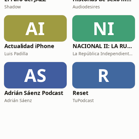
Shadow
Audiodesires
AI
NI
Actualidad iPhone
NACIONAL II: LA RUTA DEL EXILIO
Luis Padilla
La República Independiente de la Radio
AS
R
Adrián Sáenz Podcast
Reset
Adrián Sáenz
TuPodcast