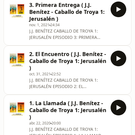
(21/09/2024) J.J. Benítez, se encuentra
gubernamentales, la del espionaje
3. Primera Entrega ( J.J.
a las puertas de iniciar un
incluida. Tod
Benítez - Caballo de Troya 1:
descubrimiento que, a la postre, será
Jerusalén )
el motivo de nuestro nuevo
nov. 1, 2021
24:34
paradigma: una información secreta
J.J. BENÍTEZ CABALLO DE TROYA 1:
contenida en el interior de un sobre,
JERUSALÉN EPISODIO 3: PRIMERA
escrita de puño y letra del Mayor, su
ENTREGA *** EPISODIO
gran confidente y amigo. Sin
REMASTERIZADO *** (21/07/2024) J.J.
embargo, el resultado de la
2. El Encuentro ( J.J. Benítez -
Benítez, sigue el rastro que le marca
Caballo de Troya 1: Jerusalén
su experimentado olfato periodístico
)
con un pie en España y otro en EEUU.
oct. 31, 2021
22:52
El objetivo es doble: por un lado,
J.J. BENÍTEZ CABALLO DE TROYA 1:
conocer a su interlocutor y, por otro,
JERUSALÉN EPISODIO 2: EL
conseguir la desafiante y misteriosa
ENCUENTRO *** EPISODIO
información. Para ello, antes debe
REMASTERIZADO *** (20/04/2024) J.J.
superar un protocolo
1. La Llamada ( J.J. Benítez -
Benítez, continúa dubitativo ante la
Caballo de Troya 1: Jerusalén
inesperada llamada de aquel
)
desconocido que dice poseer una
abr. 22, 2020
20:00
información acerca de un secreto que
J.J. BENÍTEZ CABALLO DE TROYA 1:
sólo puede desvelarle en persona. La