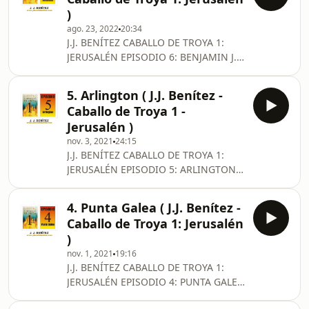
comienza a atar los primeros cabos
)
en los acertijos del Mayor para
ago. 23, 2022
20:34
intentar hallar, en algún lugar de las
J.J. BENÍTEZ CABALLO DE TROYA 1:
gigantescas oficinas centrales de la
JERUSALÉN EPISODIO 6: BENJAMIN J.J.
U.S. Postal Service de Washington
Benítez, sigue dedicado en cuerpo y
(EEUU), el jugoso botín informativo
alma en la resolución de más pistas
escondido por el oficial n
5. Arlington ( J.J. Benítez -
para intentar hallar la secreta y
Caballo de Troya 1 -
misteriosa información, pero los
Jerusalén )
cuantiosos gastos invertidos en esta
nov. 3, 2021
24:15
investigación comienzan a mermar
J.J. BENÍTEZ CABALLO DE TROYA 1:
sus finanzas personales. Sin
JERUSALÉN EPISODIO 5: ARLINGTON
embargo, curiosamente, el Mayor
*** EPISODIO REMASTERIZADO ***
parecía saber de antemano que J.J.
(21/11/2024) J.J. Benítez, desea seguir
Benítez, además de inteli
4. Punta Galea ( J.J. Benítez -
el rumbo que le ha marcado el
Caballo de Troya 1: Jerusalén
misterioso plan secreto del Mayor
)
norteamericano. La estrecha y
nov. 1, 2021
19:16
hermana amistad que se ha
J.J. BENÍTEZ CABALLO DE TROYA 1:
entablado entre ambos lleva al
JERUSALÉN EPISODIO 4: PUNTA GALEA
periodista e investigador español a
*** EPISODIO REMASTERIZADO ***
sortear todo tipo de trabas