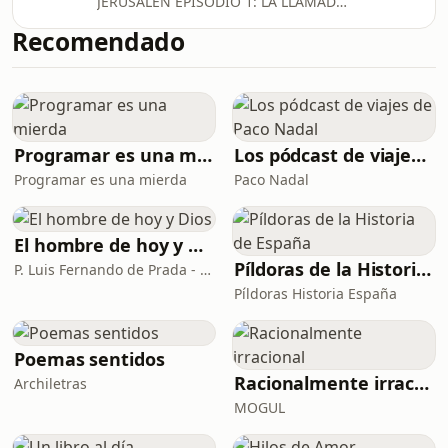
JERUSALÉN EPISODIO 1: LA LLAMADA
duda sobre la veracidad de dicha
*** EPISODIO REMASTERIZADO ***
fuente es evidente, pero la curiosidad
Recomendado
(20/03/2024) El autor, J.J. Benítez,
y el olfato periodístico de J.J. Benít
comienza a descifrar en tierras
americanas una serie de códigos
secretos que un desconocido contacto
telefónico le ha proporcionado. Lo
que J.J. Benítez ignora es que, estás
Programar es una mierda
Los pódcast de viajes de Paco Nadal
primeras pistas, pueden conducirle al
Programar es una mierda
Paco Nadal
descubrimiento de un sagrado legado
histórico que po
El hombre de hoy y Dios
Píldoras de la Historia de España
P. Luis Fernando de Prada - Radio María ESP
Píldoras Historia España
Poemas sentidos
Racionalmente irracional
Archiletras
MOGUL