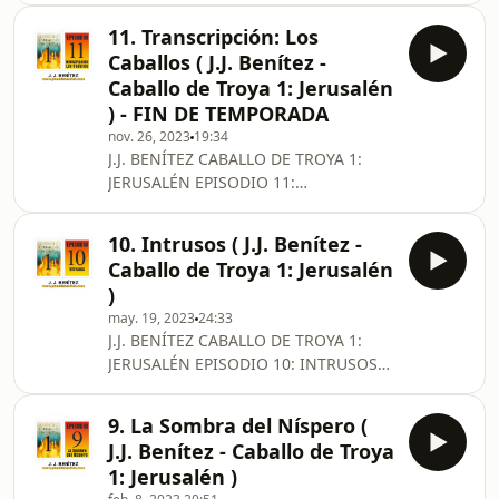
EPISODIO DEDICADO A TODOS LOS
11. Transcripción: Los
OYENTES *** NOTA: ESTE EPISODIO
Caballos ( J.J. Benítez -
TIENE "NOTAS DE AUTOR"
Caballo de Troya 1: Jerusalén
DISPONIBLES EN EL SIGUIENTE CANAL
) - FIN DE TEMPORADA
ANEXO: NOTAS DEL AUTOR (CABALLO
nov. 26, 2023
19:34
DE TROYA. ANEXO 1)
J.J. BENÍTEZ CABALLO DE TROYA 1:
https://go.ivoox.com/sq/2547377 ***
JERUSALÉN EPISODIO 11:
J.J. Benítez, una vez superada la
TRANSCRIPCIÓN: LOS CABALLOS (FIN
primera fase tras los sucesivos
DE TEMPORADA) J.J. Benítez, se
encuentros con el Mayor y el poster
10. Intrusos ( J.J. Benítez -
encuentra en la fase final de su
Caballo de Troya 1: Jerusalén
aventura y singladura por tierras
)
americanas sorteando el acoso de
may. 19, 2023
24:33
varios agentes secretos para
J.J. BENÍTEZ CABALLO DE TROYA 1:
salvaguardar el legado manuscrito
JERUSALÉN EPISODIO 10: INTRUSOS
recibido de manos del propio Mayor
J.J. Benítez, está en posesión de una
norteamericano. Intentar regresar a
información de alto secreto
casa, España, es su principal objetivo.
9. La Sombra del Níspero (
manuscrita y proporcionada por un
Des
J.J. Benítez - Caballo de Troya
enigmático personaje yanqui llamado
1: Jerusalén )
El Mayor, pero los servicios de