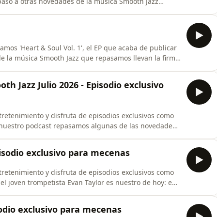
epaso a otras novedades de la música Smooth Jazz
lor, Dee Lucas, Ultrablue, Nils y Euge Groove. En los
guitarrista Calvin Keys, un artista fallecido en el año
amos 'Heart & Soul Vol. 1', el EP que acaba de publicar
de la música Smooth Jazz que repasamos llevan la firma
es, Evan Taylor y Brian Jackson. En el bloque central,
e los álbumes de la discografía del baterista noruego
h Jazz Julio 2026 - Episodio exclusivo
retenimiento y disfruta de episodios exclusivos como
de nuestro podcast repasamos algunas de las novedades
Smooth Jazz que hemos presentado en Julio de 2026.
iver, The Research Band, Nils, Euge Groove, Tony Grey &
pisodio exclusivo para mecenas
retenimiento y disfruta de episodios exclusivos como
el joven trompetista Evan Taylor es nuestro de hoy: en
ave Koz, Richard Elliot, Oli Silk y Adam Hawley. En el
 reseñamos los recientes trabajos de Steve Oliver,
sodio exclusivo para mecenas