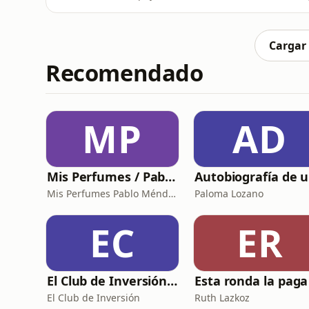
álbum número 14 del guitarrista Nils. Rese
música Smooth Jazz publicadas por James 'PJ
Ray Obiedo.
Cargar
Recomendado
MP
AD
Mis Perfumes / Pablo Méndez
A
Mis Perfumes Pablo Méndez
Paloma Lozano
EC
ER
El Club de Inversión podcast
El Club de Inversión
Ruth Lazkoz