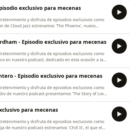
dades de la música Smooth Jazz reseñamos los trabajos
Episodio exclusivo para mecenas
retenimiento y disfruta de episodios exclusivos como
ión de Cloud Jazz estrenamos 'The Phoenix', nuevo
tas más conocidos de la música Smooth Jazz. Otros
os de Todd Mosby, Walter Beasley, Steve Oliver, James
Fordham - Episodio exclusivo para mecenas
retenimiento y disfruta de episodios exclusivos como
co en nuestro podcast, dedicado en esta ocasión a la
dham. Hacemos un repaso cronológico de su elegante
primer trabajo publicado en 1988.Escucha este
intero - Episodio exclusivo para mecenas
retenimiento y disfruta de episodios exclusivos como
odio de nuestro podcast presentamos 'The Story of Love',
 Juan Carlos Quintero. En el repaso a novedades de la
 álbumes de Walter Beasley, Down To The Bone, Jeff
 exclusivo para mecenas
retenimiento y disfruta de episodios exclusivos como
ga de nuestro podcast estrenamos 'Chill It', el que el