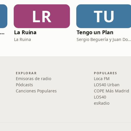
LR
TU
Católicos Algo que Saber
La Ruina
Tengo un Plan
La Ruina
Sergio Beguería y Juan Domínguez
EXPLORAR
POPULARES
Emisoras de radio
Loca FM
Pódcasts
LOS40 Urban
Canciones Populares
COPE Más Madrid
LOS40
esRadio