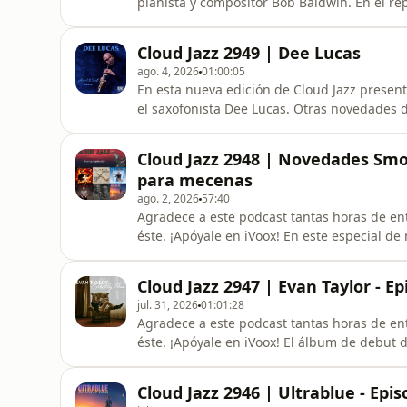
pianista y compositor Bob Baldwin. En el r
reseñamos los recientes álbumes de Evan Tay
minutos centrales escuchamos dos discos del 
Cloud Jazz 2949 | Dee Lucas
2024.
ago. 4, 2026
01:00:05
En esta nueva edición de Cloud Jazz present
el saxofonista Dee Lucas. Otras novedades 
de James 'PJ' Spraggins, Tony Grey & Bob Jam
apartado para el recuerdo, rescatamos dos d
Cloud Jazz 2948 | Novedades Smoot
Pal Thow
para mecenas
ago. 2, 2026
57:40
Agradece a este podcast tantas horas de ent
éste. ¡Apóyale en iVoox! En este especial 
discográficas más destacadas de la música 
Entre ellas, los nuevos trabajos de Steve Ol
Cloud Jazz 2947 | Evan Taylor - E
Bob James y Ult
jul. 31, 2026
01:01:28
Agradece a este podcast tantas horas de ent
éste. ¡Apóyale en iVoox! El álbum de debut d
él han colaborado destacados nombres como D
repaso a novedades de la música Smooth Jazz
Cloud Jazz 2946 | Ultrablue - Epi
Euge Groove,