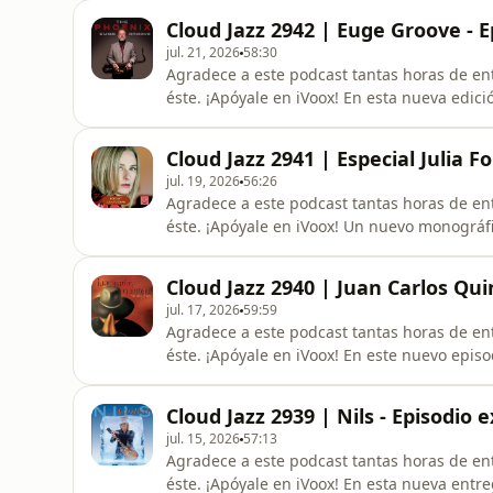
recientes éxitos. En el repaso a otras nove
Cloud Jazz 2942 | Euge Groove - 
de Steve Oliver, Eug
jul. 21, 2026
58:30
Agradece a este podcast tantas horas de ent
éste. ¡Apóyale en iVoox! En esta nueva edic
álbum de Euge Groove, uno de los saxofonis
recientes lanzamientos que repasamos son l
Cloud Jazz 2941 | Especial Julia 
'PJ' Spraggins y Nils.
jul. 19, 2026
56:26
Agradece a este podcast tantas horas de ent
éste. ¡Apóyale en iVoox! Un nuevo monográfi
compositora y cantante británica Julia For
discografía, comenzando con el que fue su 
Cloud Jazz 2940 | Juan Carlos Qu
episodio completo y accede
jul. 17, 2026
59:59
Agradece a este podcast tantas horas de ent
éste. ¡Apóyale en iVoox! En este nuevo epis
el nuevo trabajo del guitarrista colombiano
música Smooth Jazz reseñamos los recientes
Cloud Jazz 2939 | Nils - Episodio
Goldblum, Roge
jul. 15, 2026
57:13
Agradece a este podcast tantas horas de ent
éste. ¡Apóyale en iVoox! En esta nueva entre