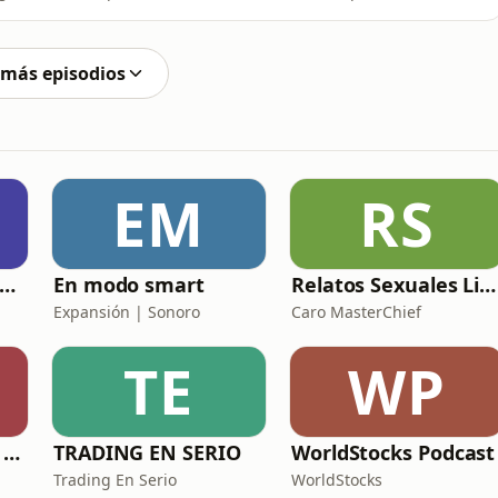
ñamos otras recientes novedades discográficas de la
' Spraggins, Randy Brecker, JJ Sansaverino, Steve Cole y
 más episodios
EM
RS
utobiografía de un Yogui con sitar
En modo smart
Relatos Sexuales Liberales
Expansión | Sonoro
Caro MasterChief
TE
WP
Esta ronda la paga Newton
TRADING EN SERIO
WorldStocks Podcast
Trading En Serio
WorldStocks