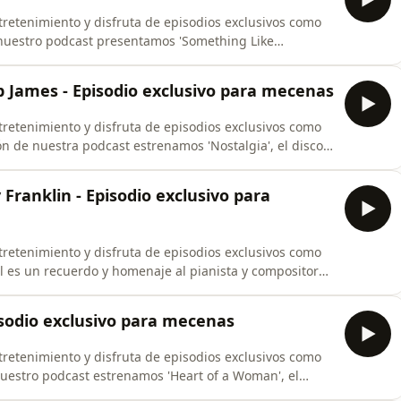
retenimiento y disfruta de episodios exclusivos como
e nuestro podcast presentamos 'Something Like
oyecto creado y liderado por el pianista John Smatla.
la música Smooth Jazz reseñamos las de Walter Beasley,
b James - Episodio exclusivo para mecenas
retenimiento y disfruta de episodios exclusivos como
ón de nuestra podcast estrenamos 'Nostalgia', el disco
junto al legendario pianista Bob James. Otras
eñamos son los recientes trabajos de Nils, Streetwize,
 Franklin - Episodio exclusivo para
retenimiento y disfruta de episodios exclusivos como
al es un recuerdo y homenaje al pianista y compositor
 mes de julio de 2026. Repasamos algunos de los pasajes
í como sus colaboraciones junto a artistas como Gerald
pisodio exclusivo para mecenas
retenimiento y disfruta de episodios exclusivos como
 nuestro podcast estrenamos 'Heart of a Woman', el
ue el saxofonista Kim Waters realiza versiones de