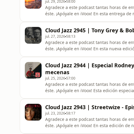
jul. 29, 2026
58:00
Agradece a este podcast tantas horas de ent
éste. ¡Apóyale en iVoox! En esta entrega d
Summer', el nuevo álbum de Ultrablue, el pr
En el repaso a novedades discográficas de 
Cloud Jazz 2945 | Tony Grey & Bo
The Research Band, Ste
jul. 27, 2026
58:13
Agradece a este podcast tantas horas de ent
éste. ¡Apóyale en iVoox! En esta nueva edici
que acaba de publicar el bajista Tony Grey 
novedades de la música Smooth Jazz que res
Cloud Jazz 2944 | Especial Rodney
Roger Smith, James
mecenas
jul. 25, 2026
57:00
Agradece a este podcast tantas horas de ent
éste. ¡Apóyale en iVoox! Esta edición especi
Rodney Franklin, fallecido a comienzos del
más destacados de su discografía propia as
Cloud Jazz 2943 | Streetwize - E
Albright, B
jul. 23, 2026
58:17
Agradece a este podcast tantas horas de ent
éste. ¡Apóyale en iVoox! En esta edición de
nuevo disco del proyecto Streetwize en el q