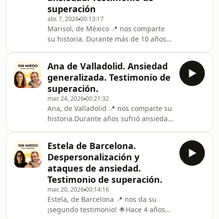
superación
🌱A partir de ahí, continuó leyendo
abr. 7, 2026
00:13:17
mis otros libros y poco a poco fue
Marisol, de México 📍 nos comparte
cambiando su manera de pensar y
su historia. Durante más de 10 años
sentir.Hoy, Joseph se siente ¡un 15
sufrió ataques de ansiedad,
sobre 10! —f
centrados en mareos y vértigos, junto
Ana de Valladolid. Ansiedad
con una fuerte agorafobia: el miedo a
generalizada. Testimonio de
salir de casa y alejarse. Todo cambió
superación.
cuando encontró mis libros y empezó
mar. 24, 2026
00:21:32
su transformación.Hoy Marisol está
Ana, de Valladolid 📍 nos comparte su
genial —se siente fuerte, libre y feliz
historia.Durante años sufrió ansiedad
— y vive con una serenidad que antes
generalizada, no sufrió ataques de
creía imposible 🙌Su historia es una
pánico sino una angustia constante y
muest
Estela de Barcelona.
un estado de nervios permanente que
Despersonalización y
le impedían disfrutar del día a
ataques de ansiedad.
día.Empezó terapia con Lidia Velasco,
Testimonio de superación.
una de nuestras maravillosas
mar. 20, 2026
00:14:16
terapeutas del equipo, y el cambio ha
Estela, de Barcelona 📍 nos da su
sido total 💫Hoy Ana se siente feliz,
¡segundo testimonio! 🌟Hace 4 años
sosegada y fuerte, y valora su