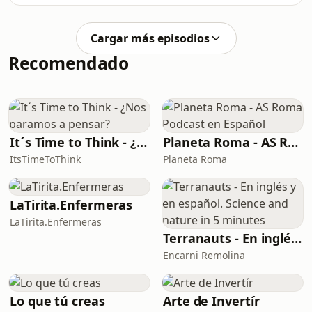
compartió el primero, donde nos
bienestar co
contaba cómo superó unos feos
ataques de ansiedad con
Cargar más episodios
despersonalización.Hoy vuelve para
Recomendado
explicarnos que, aunque ha tenido
alguna recaída puntual,a) duraron
poco yb) aplicando de nuevo el
sistema, se ha hecho incluso más
fuerte y feliz 💪Estela tiene un canal
de YouTube llamado “Mi querida doña
It´s Time to Think - ¿Nos paramos a pensar?
Planeta Roma - AS Roma Podcast en Español
Marga”
ItsTimeToThink
Planeta Roma
LaTirita.Enfermeras
LaTirita.Enfermeras
Terranauts - En inglés y en español. Science and nature in 5 minutes
Encarni Remolina
Lo que tú creas
Arte de Invertír