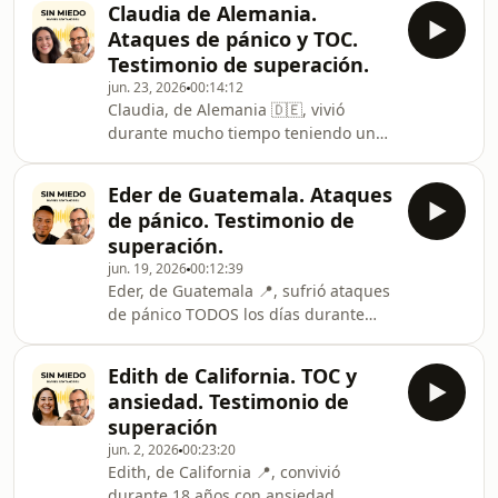
Claudia de Alemania.
dejaban completamente agotado, y
Ataques de pánico y TOC.
un miedo muy frecuente pero poco
Testimonio de superación.
comprendido: el miedo a
jun. 23, 2026
00:14:12
atragantarse.La ansiedad lo tenía
Claudia, de Alemania 🇩🇪, vivió
contra las cuerdas… hasta que un día
durante mucho tiempo teniendo un
su padre le regaló mi libro “Sin
pack muy feo de ataques de pánico
Miedo”, y ahí empezó su
diarios, TOC y otros problemas que le
transformación. Poco a poco,
Eder de Guatemala. Ataques
robaban la calma y la
entendiendo qué le
de pánico. Testimonio de
confianza.Decidió pedir ayuda y
superación.
empezó terapia durante un año con la
jun. 19, 2026
00:12:39
maravillosa Patricia Negro, psicóloga
Eder, de Guatemala 📍, sufrió ataques
de nuestro equipo. Poco a poco,
de pánico TODOS los días durante
entendiendo lo que le ocurría y
más de 8 años.Cada episodio era tan
trabajando con constancia, algo
brutal que realmente creía que iba a
empezó a cambiar. 🌱Hoy Claudia se
Edith de California. TOC y
morir. Su vida se fue haciendo tan
pone
ansiedad. Testimonio de
pequeña… que llegó a pensar que no
superación
podía seguir así.Buscando
jun. 2, 2026
00:23:20
desesperadamente una salida, un día
Edith, de California 📍, convivió
encontró mi libro “Sin Miedo”.Allí
durante 18 años con ansiedad