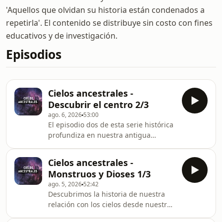
'Aquellos que olvidan su historia están condenados a
repetirla'. El contenido se distribuye sin costo con fines
educativos y de investigación.
Episodios
Cielos ancestrales -
Descubrir el centro 2/3
ago. 6, 2026
53:00
El episodio dos de esta serie histórica
profundiza en nuestra antigua
comprensión de los cielos. Después
de explorar las misteriosas criaturas
Cielos ancestrales -
que viven en el borde del mundo,
Monstruos y Dioses 1/3
seguimos la historia de nuestra tierra
ago. 5, 2026
52:42
a medida que toma forma un lugar en
Descubrimos la historia de nuestra
el cosmos en las mentes de los
relación con los cielos desde nuestros
grandes astrónomos y científicos,
primeros antepasados, hasta el
incluidos Ptolomeo, Copérnico y