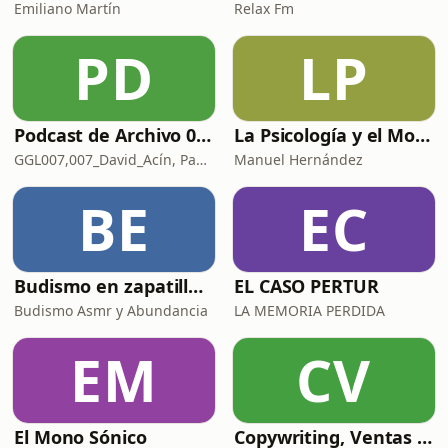
Emiliano Martín
Relax Fm
PD
LP
Podcast de Archivo 007
La Psicología y el Modelo Parcuve®
GGL007,007_David_Acín, Pablo_Ortega, 58, AlbertoBond y Claalc
Manuel Hernández
BE
EC
Budismo en zapatillas, El budismo sin sermones
EL CASO PERTUR
Budismo Asmr y Abundancia
LA MEMORIA PERDIDA
EM
CV
El Mono Sónico
Copywriting, Ventas y Nada que perder