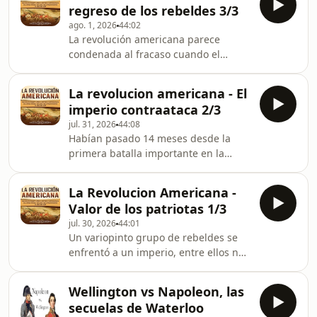
regreso de los rebeldes 3/3
que fue el insignia del temido pirata
ago. 1, 2026
44:02
Edward Teach, fue hallado en las
La revolución americana parece
costas de Carolina del Norte en 1996.
condenada al fracaso cuando el
Los arqueólogos han encontrado
ejército británico lanza una nueva
restos que parecen guardar un
campaña en el sur, pero cinco
secreto oscuro, lo que ha llevado a
La revolucion americana - El
patriotas anónimos ayudaron a
especulacio
imperio contraataca 2/3
revertir el curso de la guerra y
jul. 31, 2026
44:08
sorprender al mundo. Nancy Hart,
Habían pasado 14 meses desde la
una madre de Georgia de ocho niños,
primera batalla importante en la
se enfrenta a una patrulla de leales
revolución americana en Banker Hill,
sola mano; Elizabeth Burgin intenta
siete semanas antes los padres
un audaz rescate de prisioneros de
La Revolucion Americana -
fundadores habían firmado la
guerra estadounidenses en Brookly
Valor de los patriotas 1/3
declaración de independencia,
jul. 30, 2026
44:01
anunciando el nacimiento de una
Un variopinto grupo de rebeldes se
nación, pero con el ejército
enfrentó a un imperio, entre ellos no
continental de George Washington al
solo estaban los padres fundadores y
borde de la aniquilación, la nueva
futuros presidentes del país sino
nación no parecía tener un futuro
Wellington vs Napoleon, las
también los héroes olvidados de la
muy alentador. La guerra se había
secuelas de Waterloo
revolución americana, hombres y
trasla