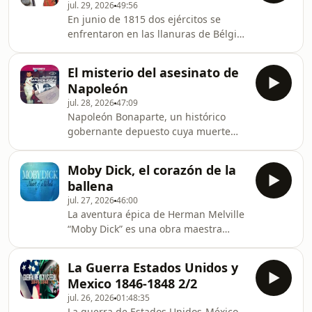
jul. 29, 2026
49:56
mujeres que lo arriesgarían todo por
En junio de 1815 dos ejércitos se
su lucha por la independencia, que
enfrentaron en las llanuras de Bélgica
tomarían las riendas de su destino y
en una batalla épica que cambiaría la
forjarían una nación. Cinco patriotas
faz de Europa, conocida como la
desconocidos serán cruciales en los
El misterio del asesinato de
batalla de Waterloo concluyó con una
prime
Napoleón
victoria de una alianza de fuerzas
jul. 28, 2026
47:09
dirigidas por un general inglés, el
Napoleón Bonaparte, un histórico
duque de Wellington, y la derrota de
gobernante depuesto cuya muerte
las fuerzas francesas lideradas por
está envuelta en el misterio con una
Napoleón Bonaparte en una batalla
legión de enemigos encantados de
en la que más de 50000 soldados
Moby Dick, el corazón de la
que haya muerto y sospechas que
perdieron
ballena
siguen vigentes después de más de
jul. 27, 2026
46:00
siglo y medio y un dentista sueco
La aventura épica de Herman Melville
impulsado a resolver uno de los
“Moby Dick” es una obra maestra
mayores misterios de la historia. Este
estadounidense. Pero, ¿era este relato
fascinante documental mezcla de
emocionante de violencia y venganza
historia, misterio y medicina forense.
La Guerra Estados Unidos y
simplemente es una alegoría o había
Cuenta dos historias i
Mexico 1846-1848 2/2
verdaderos gigantes de las
jul. 26, 2026
01:48:35
profundidades atacando
La guerra de Estados Unidos-México,