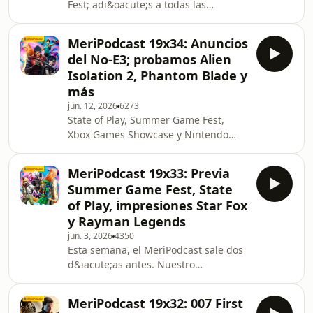
Fest; adi&oacute;s a todas las
todav&iacute;a no es oficial). Com
conferencias que orbitan alrededor
del evento de Geoff Keighley. Por un
MeriPodcast 19x34: Anuncios
momento, haremos un
del No-E3; probamos Alien
par&eacute;ntesis, ya que la semana
Isolation 2, Phantom Blade y
que viene David Arroyo
más
regresar&aacute; para contarnos
jun. 12, 2026
6273
m&aacute;s sobre los videojuegos
State of Play, Summer Game Fest,
que prob&oacute;. Y es que en estos
Xbox Games Showcase y Nintendo
&uacute;ltimos d&iacute;as ha habido
Direct. El No-E3 ha concluido y
una noticia que destaca por encima
MeriStation ha estado en Los
de todas: la d
MeriPodcast 19x33: Previa
&Aacute;ngeles para ofrecer toda la
Summer Game Fest, State
cobertura del evento. Desde el
of Play, impresiones Star Fox
Convention Center, David Arroyo se
y Rayman Legends
une al MeriPodcast de esta semana
jun. 3, 2026
4350
para compartir con los oyentes y
Esta semana, el MeriPodcast sale dos
espectadores las impresiones de
d&iacute;as antes. Nuestro
juegos como Alien Isolation 2,
compa&ntilde;ero David Arroyo ha
Phantom Blade, Silent Hill Townhall y
viajado a Los &Aacute;ngeles para
mucho
MeriPodcast 19x32: 007 First
asistir al Summer Game Fest,