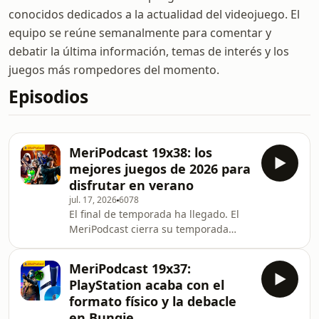
conocidos dedicados a la actualidad del videojuego. El
equipo se reúne semanalmente para comentar y
debatir la última información, temas de interés y los
juegos más rompedores del momento.
Episodios
MeriPodcast 19x38: los
mejores juegos de 2026 para
disfrutar en verano
jul. 17, 2026
6078
El final de temporada ha llegado. El
MeriPodcast cierra su temporada
n&uacute;mero 19 con casi 40
programas de informaci&oacute;n,
MeriPodcast 19x37:
opini&oacute;n y debate sobre
PlayStation acaba con el
videojuegos. Antes de decir
formato físico y la debacle
adi&oacute;s, hemos preparado un
en Bungie
especial muy fresquito para el verano.