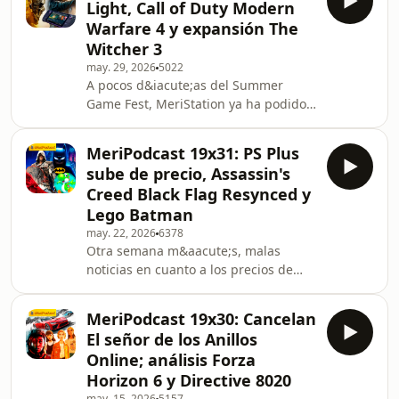
Light, Call of Duty Modern
as&iacute; que conectamos con
Warfare 4 y expansión The
Estados Unidos para que nos cuente
Witcher 3
sus sensaciones in situ. Hacemos la
may. 29, 2026
5022
tradicional previa, repasamos los
A pocos d&iacute;as del Summer
juegos que se han rumoreado y los
Game Fest, MeriStation ya ha podido
anuncios que nos gustar&iacute;a ver
probar Call of Duty: Modern Warfare
durante el evento. Algunas sorpres
4. En efecto, los rumores eran ciertos:
MeriPodcast 19x31: PS Plus
Infinity Ward est&aacute;
sube de precio, Assassin's
desarrollando uno de los mejores
Creed Black Flag Resynced y
t&iacute;tulos de la saga, un juego
Lego Batman
que nos ha sorprendido a todos los
may. 22, 2026
6378
niveles. Y s&iacute;, tambi&eacute;n
Otra semana m&aacute;s, malas
sale en Nintendo Switch 2. Otro de los
noticias en cuanto a los precios de
juegos de la semana es 007 First
productos relacionados con los
Light, el nuevo vi
videojuegos. PlayStation ha
MeriPodcast 19x30: Cancelan
anunciado que las suscripciones
El señor de los Anillos
mensuales y trimestrales de PS Plus
Online; análisis Forza
Essential han pasado a costar
Horizon 6 y Directive 8020
m&aacute;s dinero &ldquo;por las
may. 15, 2026
5157