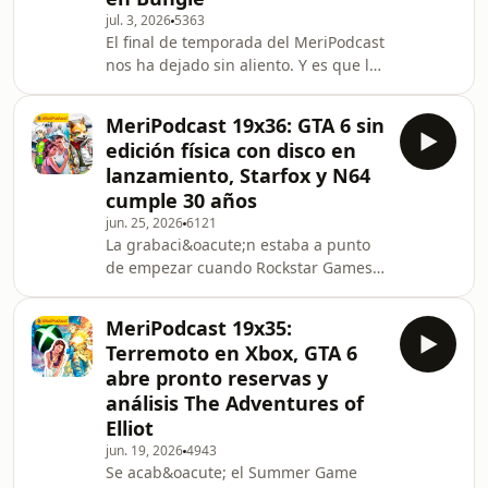
jul. 3, 2026
5363
Nos despedimos con lo que
El final de temporada del MeriPodcast
m&aacute;s nos gusta: los
nos ha dejado sin aliento. Y es que la
videojuegos. Ya hemos sobrepasado
actualidad del videojuego no solo no
el ecuador del a&ntilde;o, as&iacute;
ha cesado, sino que ha dejado unas
que os contamos
MeriPodcast 19x36: GTA 6 sin
cuantas bombas de
edición física con disco en
destrucci&oacute;n masiva. Por
lanzamiento, Starfox y N64
desgracia, las noticias no son
cumple 30 años
positivas: PlayStation ha anunciado
jun. 25, 2026
6121
grandes despidos en Bungie, y Xbox
La grabaci&oacute;n estaba a punto
se prepara para una nueva oleada de
de empezar cuando Rockstar Games
turbulencias en sus estudios. Sin
anunci&oacute; las reservas de GTA 6.
embargo, la noticia del a&ntil
De momento, no hay nuevo
MeriPodcast 19x35:
tr&aacute;iler, pero s&iacute; detalles
Terremoto en Xbox, GTA 6
sobre las ediciones y algo que no ha
abre pronto reservas y
gustado a nadie: que la
análisis The Adventures of
edici&oacute;n f&iacute;sica
Elliot
llegar&aacute; sin disco, al menos de
lanzamiento (se ha filtrado que
jun. 19, 2026
4943
Se acab&oacute; el Summer Game
saldr&aacute; en diciembre, aunque