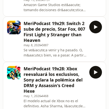
condiciones del mercado&rdquo;. En
Amazon Game Studios est&aacute;
un primer momento hablaron
tomando decisiones dr&aacute;sticas.
&uacute;nicamente de la
El estudio apost&oacute; por los
suscripci&oacute;n Essential, pero
juegos como servicio y El Se&ntilde;or
tambi&eacute;n han modi
MeriPodcast 19x29: Switch 2
de los Anillos: Online era uno de sus
sube de precio, Star Fox, 007
t&iacute;tulos m&aacute;s
First Light y Stranger than
ambiciosos. Sin embargo, la
Heaven
compa&ntilde;&iacute;a de Jeff Bezos
may. 8, 2026
5887
acaba de anunciar su
Se ve&iacute;a venir y ha pasado. O,
cancelaci&oacute;n. La buena noticia
m&aacute;s bien, va a pasar. A partir
es que trabajan en otro videojuego.
del pr&oacute;ximo 1 de septiembre,
Este es, por supuesto, uno de los te
Nintendo Switch 2 subir&aacute; de
MeriPodcast 19x28: Xbox
precio en Europa, Estados Unidos y
reevaluará los exclusivos,
otras partes del mundo. En el
Sony aclara la polémica del
MeriPodcast de esta semana
DRM y Assassin's Creed
hab&iacute;amos reflexionado sobre
Hexe
la filtraci&oacute;n, pero la noticia se
ha hecho oficial, por lo que hemos
may. 1, 2026
4468
El modelo actual de Xbox no es el
grabado un anexo a modo de
definitivo. Asha Sharma, l&iacute;der
&uacute;ltima hora. Adem