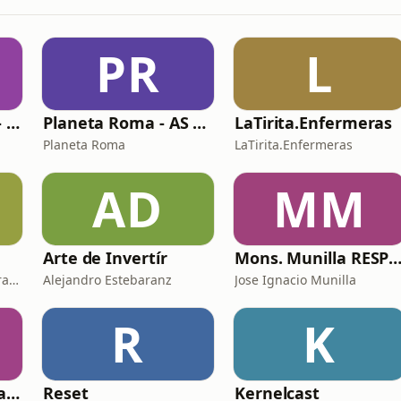
PR
L
It´s Time to Think - ¿Nos paramos a pensar?
Planeta Roma - AS Roma Podcast en Español
LaTirita.Enfermeras
Planeta Roma
LaTirita.Enfermeras
AD
MM
Arte de Invertír
Mons. Munilla RESPO
Komité Pensamiento Estratégico
Alejandro Estebaranz
Jose Ignacio Munilla
R
K
La mente y sus cicatrices
Reset
Kernelcast