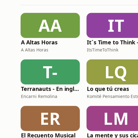
AA
IT
A Altas Horas
A Altas Horas
ItsTimeToThink
T-
LQ
Terranauts - En inglés y en español. Science and nature in 5 minutes
Lo que tú creas
Encarni Remolina
ER
LM
El Recuento Musical