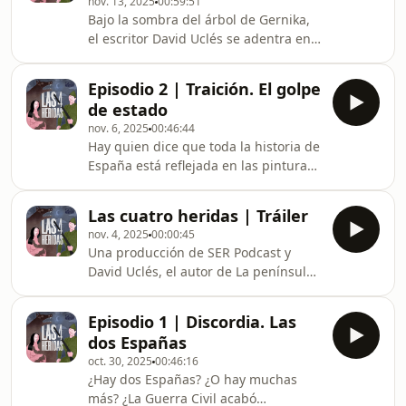
nov. 13, 2025
00:59:51
memoria y ficción, este último
Bajo la sombra del árbol de Gernika,
episodio propone una reflexión sobre
el escritor David Uclés se adentra en
la herida que dejó la represión
la herida más profunda de España: la
franquista, y la dificultad que
Guerra Civil. ¿Qué ecos de aquel
tenemos para construir un relato
Episodio 2 | Traición. El golpe
conflicto fratricida siguen resonando
común sobre el pasado.
de estado
hoy, entre tantos silencios? La
nov. 6, 2025
00:46:44
creatividad sonora es protagonista de
Hay quien dice que toda la historia de
este episodio, donde diferentes voces
España está reflejada en las pinturas
responden a una pregunta que
de Goya. Si eso es cierto, su Duelo a
atraviesa todas las conversaciones: ¿a
garrotazos es un reflejo de lo que fue
qué suena la guerra? La cantante
Las cuatro heridas | Tráiler
la Guerra Civil en nuestro país. En un
Zahara;
nov. 4, 2025
00:00:45
viaje que nos lleva desde el Salón de
Una producción de SER Podcast y
los Espejos de Baeza, hasta el Museo
David Uclés, el autor de La península
del Prado y el olivar jienense, en este
de las casas vacías.
episodio el escritor David Uclés
analiza cómo se gestó la traición, el
Episodio 1 | Discordia. Las
golpe de estado. ¿Fue
dos Españas
oct. 30, 2025
00:46:16
¿Hay dos Españas? ¿O hay muchas
más? ¿La Guerra Civil acabó