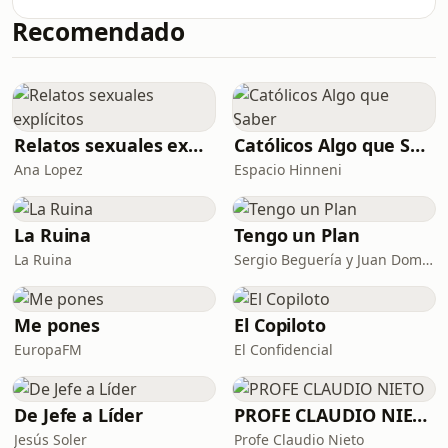
realmente en 1939? ¿Estamos
Recomendado
condenados a un futuro bélico, a vivir
enfrentados? En este experimento
sonoro que mezcla historia, reflexión
y ficción, el escritor David Uclés se
embarca en un viaje galáctico para
explorar, desde la distancia, algunas
Relatos sexuales explícitos
Católicos Algo que Saber
de las heridas históricas que siguen
Ana Lopez
Espacio Hinneni
abiertas en la península. A través de
entrevistas a pe
La Ruina
Tengo un Plan
La Ruina
Sergio Beguería y Juan Domínguez
Me pones
El Copiloto
EuropaFM
El Confidencial
De Jefe a Líder
PROFE CLAUDIO NIETO
Jesús Soler
Profe Claudio Nieto