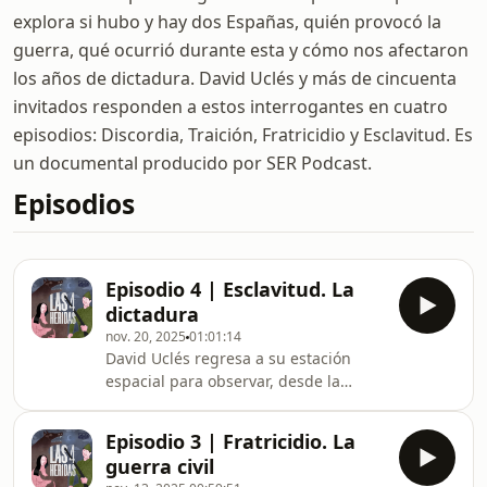
explora si hubo y hay dos Españas, quién provocó la
guerra, qué ocurrió durante esta y cómo nos afectaron
los años de dictadura. David Uclés y más de cincuenta
invitados responden a estos interrogantes en cuatro
episodios: Discordia, Traición, Fratricidio y Esclavitud. Es
un documental producido por SER Podcast.
Episodios
Episodio 4 | Esclavitud. La
dictadura
nov. 20, 2025
01:01:14
David Uclés regresa a su estación
espacial para observar, desde la
distancia, la sombra que aún proyecta
la dictadura sobre la península. Con
Episodio 3 | Fratricidio. La
testimonios de varias generaciones y
guerra civil
narraciones que cruzan poesía,