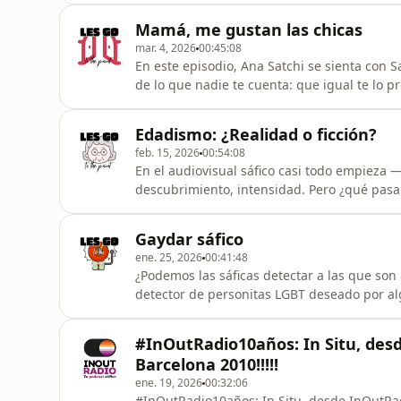
esperanza de que el hecho de que solo se p
Mamá, me gustan las chicas
contenido.Hablo de las primeras aparicion
mar. 4, 2026
00:45:08
En este episodio, Ana Satchi se sienta con 
de lo que nadie te cuenta: que igual te lo 
¿quieres croquetas?”, que sales del armario… 
cena de Navidad y con el vecino del quinto
Edadismo: ¿Realidad o ficción?
silencios incóm
feb. 15, 2026
00:54:08
En el audiovisual sáfico casi todo empieza 
descubrimiento, intensidad. Pero ¿qué pas
desean, que se enamoran, que tienen sexo y 
de las mujeres mayores en el cine y las ser
Gaydar sáfico
la madurez y de cómo se represe
ene. 25, 2026
00:41:48
¿Podemos las sáficas detectar a las que so
detector de personitas LGBT deseado por alg
Con Sara Bishop, Teresa Castro y Ana Satchi
#InOutRadio10años: In Situ, desd
Barcelona 2010!!!!!
ene. 19, 2026
00:32:06
#InOutRadio10años: In Situ, desde InOutRadio