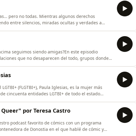
as… pero no todas. Mientras algunos derechos
endo entre silencios, miradas ocultas y verdades a
endo, creando, amando.En este episodio destapamos sus
ido, que vivieron su deseo cuando casi nadie miraba —
encima seguimos siendo amigas?En este episodio
elaciones que no desaparecen del todo, grupos donde
n de forma en lugar de romperse.¿Es madurez
todas somos ex de alguien.Con Sara Bischop, Teresa
sias
l LGTBI+ (FLGTBI+), Paula Iglesias, es la mujer más
de cincuenta entidades LGTBI+ de todo el estado
enta en primera persona su trayectoria vital, las
vismo y los grandes retos que enfrenta en estos tiempos
 Queer" por Teresa Castro
stro podcast favorito de cómics con un programa
Kontenedora de Donostia en el que hablé de cómic y
ñada de una presentación con imágenes y tengo la