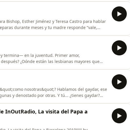
ueda escuchar el audio no impida entender el
Sara Bishop, Esther Jiménez y Teresa Castro para hablar
preparas durante meses y tu madre responde “vale,
y luego tienes que volver a salir en el trabajo, en la
.Hablamos de discursos épicos que nunca fueron, de
—y termina— en la juventud. Primer amor,
a después? ¿Dónde están las lesbianas mayores que
futuro?En este episodio hablamos de la invisibilidad
ies, del castigo narrativo que muchas veces acompaña a
n &quot;como nosotras&quot;? Hablamos del gaydar, ese
unas y denostado por otras. Y tú... ¿tienes gaydar?
.Montaje: Ana Satchi
e InOutRadio, La visita del Papa a
, La visita del Papa a Barcelona 2010!!!!! by