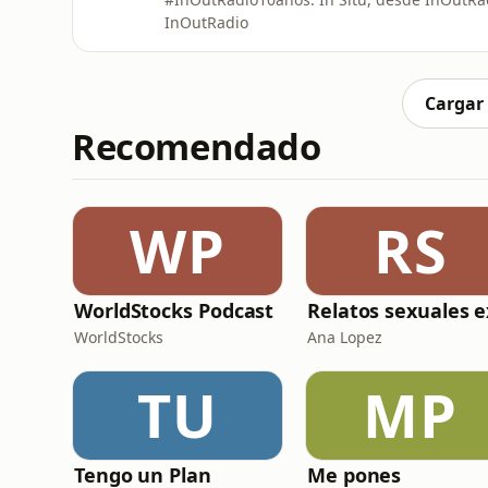
InOutRadio
Cargar
Recomendado
WP
RS
WorldStocks Podcast
WorldStocks
Ana Lopez
TU
MP
Tengo un Plan
Me pones