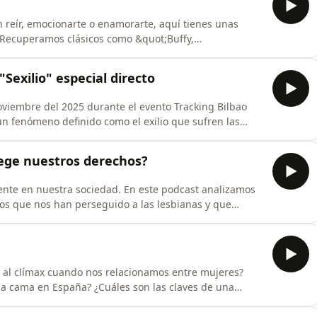
n reír, emocionarte o enamorarte, aquí tienes unas
Recuperamos clásicos como &quot;Buffy,
como &quot;Jone, a veces&quot;, una de las películas
, o &quot;Se tiene que morir mucha gente&quot;, y
Sexilio" especial directo
viembre del 2025 durante el evento Tracking Bilbao
un fenómeno definido como el exilio que sufren las
 de su orientación sexual o género sentido y que
de Teresa entrevistada, en esta ocasión, por Sara
tege nuestros derechos?
gente en nuestra sociedad. En este podcast analizamos
ios que nos han perseguido a las lesbianas y que
social. Con Sara Bishop, Teresa Castro y Ana
ar al clímax cuando nos relacionamos entre mujeres?
a cama en España? ¿Cuáles son las claves de una
buen repaso a todas estas incógnitas a través de
s y la dosis de humor sáfico acostumbrado. Vente a la