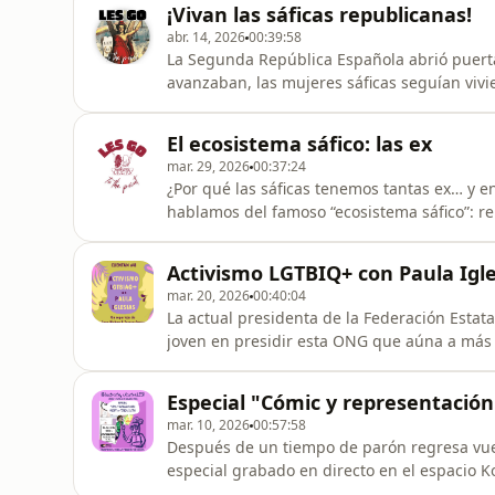
¡Vivan las sáficas republicanas!
cama con nosotras, no te v
abr. 14, 2026
00:39:58
La Segunda República Española abrió puert
avanzaban, las mujeres sáficas seguían vivi
medias. Y aun así, estuvieron ahí: resisti
historias. Mujeres que desafiaron lo permit
El ecosistema sáfico: las ex
o cuando todo el mundo lo ha
mar. 29, 2026
00:37:24
¿Por qué las sáficas tenemos tantas ex… y 
hablamos del famoso “ecosistema sáfico”: r
todo está conectado y vínculos que cambia
emocional, necesidad o puro caos?Spoiler: 
Activismo LGTBIQ+ con Paula Igle
Castro y Ana Satchi.Montaje: Ana Satchi
mar. 20, 2026
00:40:04
La actual presidenta de la Federación Estata
joven en presidir esta ONG que aúna a más 
español. En este reportaje intimista, nos cu
circunstancias que le llevaron a hacer acti
Especial "Cómic y representación
una entidad que recla
mar. 10, 2026
00:57:58
Después de un tiempo de parón regresa vue
especial grabado en directo en el espacio 
representación queer. La charla va acompa