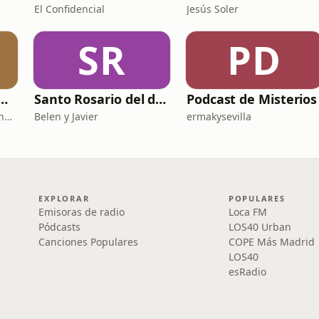
El Confidencial
Jesús Soler
SR
PD
 DE HISTORIA Y CIENCIA
Santo Rosario del día. 🙏 Reza con nosotros en castellano 🇪🇸
Podcast de Misterios
Fernando Marmaneu Cánovas
Belen y Javier
ermakysevilla
EXPLORAR
POPULARES
Emisoras de radio
Loca FM
Pódcasts
LOS40 Urban
Canciones Populares
COPE Más Madrid
LOS40
esRadio