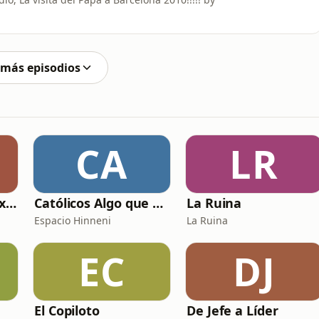
 más episodios
CA
LR
Relatos sexuales explícitos
Católicos Algo que Saber
La Ruina
Espacio Hinneni
La Ruina
EC
DJ
El Copiloto
De Jefe a Líder