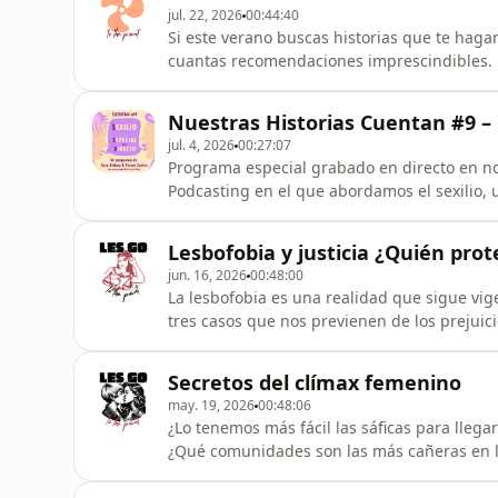
jul. 22, 2026
00:44:40
Si este verano buscas historias que te haga
cuantas recomendaciones imprescindibles. 
cazavampiros&quot;, descubrimos películas 
sáficas más bonitas de los últimos tiempos
Nuestras Historias Cuentan #9 – "
sumamos unas cuantas series y película
jul. 4, 2026
00:27:07
Programa especial grabado en directo en no
Podcasting en el que abordamos el sexilio, 
personas del colectivo LGTBIAQ+ por motivo
abordamos mediante el testimonio personal 
Lesbofobia y justicia ¿Quién pro
Bishop.&quot;Obra de cabecera:
jun. 16, 2026
00:48:00
La lesbofobia es una realidad que sigue vi
tres casos que nos previenen de los prejuic
todavía perviven en el imaginario colectivo 
Satchi.Montaje: Ana Satchi
Secretos del clímax femenino
may. 19, 2026
00:48:06
¿Lo tenemos más fácil las sáficas para lleg
¿Qué comunidades son las más cañeras en l
relación íntima satisfactoria? Le damos un 
estudios científicos, experiencias personale