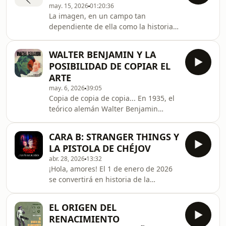
may. 15, 2026
01:20:36
también), este artista neoyorquino
La imagen, en un campo tan
volvió la mirada a momentos
dependiente de ella como la historia
anteriores que ya se suponían
del arte, no es solo un documento
superados. La noticia, sin embargo,
histórico. Es algo que habla, no
no era esa. Incluso hoy en día
WALTER BENJAMIN Y LA
importa lo lejos que esté el contexto.
tenemos casos de artistas plást
POSIBILIDAD DE COPIAR EL
Sabiendo esto, ¿y si todo lo que te
ARTE
hubieran contado de la Edad Media
may. 6, 2026
39:05
fuese mentira? Hoy, en Obra Maestra,
Copia de copia de copia... En 1935, el
Isabel Mellén, doctora en filosofía,
teórico alemán Walter Benjamin
profesora de estética, escritora y
publicó su trabajo más importante, La
divulgadora junto con Naiara López
Obra de Arte en la Época de su
de Munain en Div
CARA B: STRANGER THINGS Y
Reproductibilidad Técnica. En este
LA PISTOLA DE CHÉJOV
libro, el filósofo hace un recorrido por
abr. 28, 2026
13:32
una serie de avances técnicos en el
¡Hola, amores! El 1 de enero de 2026
sector del arte que no tenían —ni
se convertirá en historia de la
tienen— precedentes y que
televisión —no sabemos aún si para
cambiaron de forma radical el
bien o para mal— por haber supuesto
panorama, permitiendo, entre otras
EL ORIGEN DEL
el final de uno de los grandes
cosas, realizar copias i
RENACIMIENTO
fenómenos virales de esta nueva era