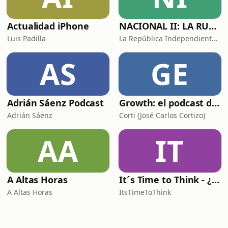
Actualidad iPhone
NACIONAL II: LA RUTA DEL EXILIO
Luis Padilla
La República Independiente de la Radio
AS
GE
Adrián Sáenz Podcast
Growth: el podcast de Product Hackers 🚀
Adrián Sáenz
Corti (José Carlos Cortizo)
AA
IT
A Altas Horas
It´s Time to Think - ¿Nos paramos a pensar?
A Altas Horas
ItsTimeToThink