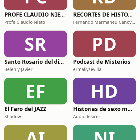
PROFE CLAUDIO NIETO
RECORTES DE HISTORIA Y CIENCIA
Profe Claudio Nieto
Fernando Marmaneu Cánovas
SR
PD
Santo Rosario del día. 🙏 Reza con nosotros en castellano 🇪🇸
Podcast de Misterios
Belen y Javier
ermakysevilla
EF
HD
El Faro del JAZZ
Historias de sexo muy intensas y calientes
Shadow
Audiodesires
AI
NI