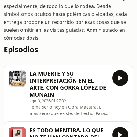
especialmente, de todo lo que lo rodea. Desde
simbolismos ocultos hasta polémicas olvidadas, cada
entrega propone un recorrido por esas cosas que se
suelen omitir en las visitas guiadas. Administrado en
cómodas dosis.
Episodios
LA MUERTE Y SU
INTERPRETACIÓN EN EL
ARTE, CON GORKA LÓPEZ DE
MUNAIN
ago. 3, 2026
01:27:32
Tema serio hoy en Obra Maestra. El
más serio que existe, de hecho. Para
este episodio he tenido el privilegio
de charlar con Gorka López de
ES TODO MENTIRA. LO QUE
Munain, doctor en Historia del Arte,