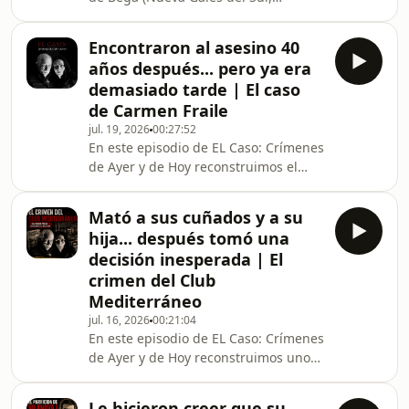
desesperada que termina con un
Australia), dos adolescentes, Lauren
hallazgo devastador. La investigación
Barry y Nicole Collins, desaparecen
moviliza a cientos de agentes, recurre
Encontraron al asesino 40
sin dejar rastro.Lo que comienza
a nue
años después... pero ya era
como una búsqueda desesperada
demasiado tarde | El caso
termina convirtiéndose en uno de los
de Carmen Fraile
casos criminales más impactantes de
jul. 19, 2026
00:27:52
la historia reciente de Australia. Una
En este episodio de EL Caso: Crímenes
investigación llena de incógnitas,
de Ayer y de Hoy reconstruimos el
errores, pruebas forenses y un juicio
asesinato de Carmen Fraile, uno de
que mantuvo
los casos más sorprendentes de la
Mató a sus cuñados y a su
crónica negra española.Durante
hija... después tomó una
décadas, su crimen permaneció sin
decisión inesperada | El
resolver. La familia convivió con la
crimen del Club
incertidumbre mientras la
Mediterráneo
investigación parecía haberse
quedado sin respuestas.Casi 40 años
jul. 16, 2026
00:21:04
En este episodio de EL Caso: Crímenes
después, los avances en el análisis de
de Ayer y de Hoy reconstruimos uno
ADN permitieron identifica
de los crímenes más impactantes de
la historia de Málaga.Una tarde de
Le hicieron creer que su