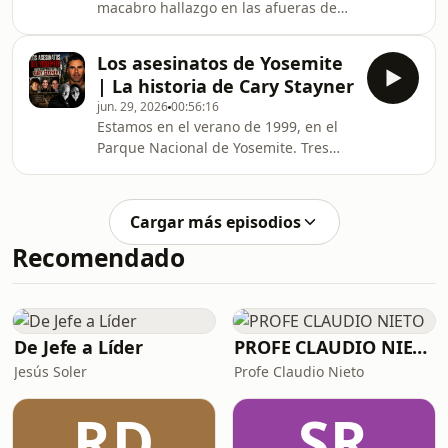
macabro hallazgo en las afueras de
investigación, reconstruimos uno de
Philadelphia: el cuerpo de un
esos expedientes olvidados q
pequeño aparece abandonado dentro
Los asesinatos de Yosemite
de una caja de cartón. Nadie conoce
| La historia de Cary Stayner
su identidad, nadie denuncia su
jun. 29, 2026
00:56:16
desaparición y la policía inicia una de
Estamos en el verano de 1999, en el
las investigaciones más largas y
Parque Nacional de Yosemite. Tres
desconcertantes de la historia de
turistas desaparecen sin dejar rastro
Estados Unidos.Durante décadas,
en uno de los lugares más bellos y
detectives, periodistas y ciudadanos
visitados de Estados Unidos. Nadie
intentaron descubrir quién
Cargar más episodios
imagina que el responsable conoce
Recomendado
cada sendero, cada bosque y cada
rincón del parque.En este episodio de
Crímenes de Ayer y de Hoy
analizamos uno de los casos más
inquietantes de la crónica negra
De Jefe a Líder
PROFE CLAUDIO NIETO
estadounidense: la histori
Jesús Soler
Profe Claudio Nieto
RD
SR