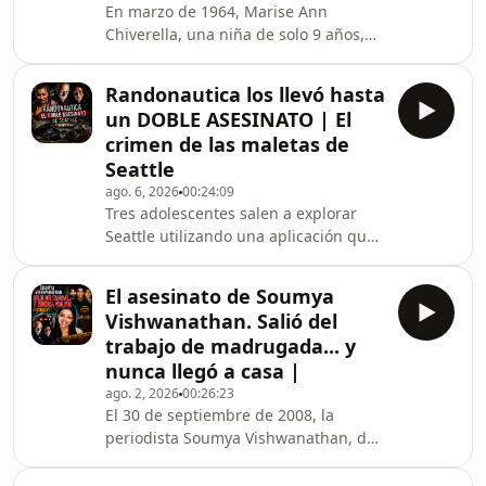
En marzo de 1964, Marise Ann
Chiverella, una niña de solo 9 años,
salió de su casa en Hazleton,
Pensilvania, para ir al colegio. Ese día
Randonautica los llevó hasta
nunca llegaría a clase. Su cuerpo
un DOBLE ASESINATO | El
apareció horas después en una
crimen de las maletas de
antigua zona de extracción de carbón
Seattle
y durante casi seis décadas su
ago. 6, 2026
00:24:09
asesinato permaneció sin resolver.
Tres adolescentes salen a explorar
Durante años, cientos de
Seattle utilizando una aplicación que
investigadores intentaron descubrir
promete llevarte a lugares aleatorios.
quién había matado a Marise. Pero e
Lo que parecía una simple aventura
El asesinato de Soumya
para grabar un vídeo de TikTok
Vishwanathan. Salió del
termina convirtiéndose en el inicio de
trabajo de madrugada... y
una investigación por un doble
nunca llegó a casa |
asesinato que conmocionó a Estados
ago. 2, 2026
00:26:23
Unidos.En este episodio de El Caso,
El 30 de septiembre de 2008, la
crímenes de ayer y de hoy,
periodista Soumya Vishwanathan, de
reconstruimos paso a paso el
solo 25 años, terminó su turno de
conocido como caso Randon
noche y emprendió el camino de