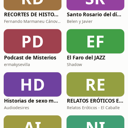
RECORTES DE HISTORIA Y CIENCIA
Santo Rosario del día. 🙏 Reza con nosotros en castellano 🇪🇸
Fernando Marmaneu Cánovas
Belen y Javier
PD
EF
Podcast de Misterios
El Faro del JAZZ
ermakysevilla
Shadow
HD
RE
Historias de sexo muy intensas y calientes
RELATOS ERÓTICOS El Caballero Oscuro
Audiodesires
Relatos Eróticos - El Caballe
AI
NI