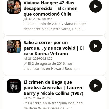
Viviana Haeger: 42 días
regreso a casa por las calles de Delhi,
desaparecida | El crimen
India.Nunca llegó.Lo que en un
que conmocionó Chile
principio pareció un accidente
jul. 30, 2026
00:15:55
terminó convirtiéndose en uno de los
El 29 de junio de 2010, Viviana Haeger
casos criminales más impactantes de
desapareció en Puerto Varas, Chile.
la India. La investigación tardó años
Durante 42 días, familiares, policías y
en reconstruir lo ocurrido aquella
voluntarios la buscaron sin
madrugada y descubri
Salió a correr por un
descanso.El 10 de agosto, la verdad
parque... y nunca volvió | El
dejó al país sin palabras: su cuerpo
caso Karina Vetrano
apareció en el entretecho de su
jul. 26, 2026
00:31:20
propia vivienda, un lugar que había
📍 El 2 de agosto de 2016, nos
sido registrado en numerosas
encontramos en Howard Beach,
ocasiones.¿Cómo pudo permanecer
Queens (Nueva York).Karina Vetrano,
allí durante tanto tiempo? ¿Qué
una joven de 30 años apasionada por
ocurrió realmente en aq
El crimen de Bega que
el deporte, sale a correr por el parque
paraliza Australia | Lauren
Spring Creek como hacía
Barry y Nicole Collins (1997)
habitualmente. Sin embargo, esa
jul. 24, 2026
00:30:45
tarde no regresa a casa.Horas
📍 En 1997, en la tranquila localidad
después comienza una búsqueda
de Bega (Nueva Gales del Sur,