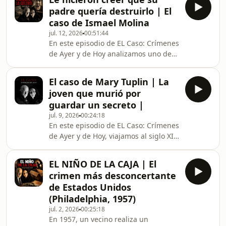
verano, el Real Club Mediterráneo se
padre quería destruirlo | El
convierte en el escenario de una
caso de Ismael Molina
tragedia inimaginable. Un hombre
jul. 12, 2026
00:51:44
acaba con la vida de sus dos cuñados
En este episodio de EL Caso: Crímenes
y de su propia hija, sembrando el
de Ayer y de Hoy analizamos uno de
pánico entre quienes se encontraban
los casos más complejos y
en el club.Durante décadas, el caso
controvertidos de la crónica negra
permaneció
El caso de Mary Tuplin | La
española.En 2019, Ismael Molina
joven que murió por
acabó con la vida de su padre en
guardar un secreto |
Vilanova i la Geltrú mientras sufría un
jul. 9, 2026
00:24:18
grave brote de esquizofrenia
En este episodio de EL Caso: Crímenes
paranoide. Durante la investigación
de Ayer y de Hoy, viajamos al siglo XIX
salió a la luz que el joven había sido
para conocer uno de los misterios
manipulado por un falso grupo
criminales más inquietantes de la
parapolicial que alimentó s
EL NIÑO DE LA CAJA | El
época.¿Quién era realmente Mary
crimen más desconcertante
Tuplin?¿Qué ocurrió antes de su
de Estados Unidos
muerte?¿Por qué este caso continúa
(Philadelphia, 1957)
despertando preguntas más de un
jul. 2, 2026
00:25:18
siglo después?A través de
En 1957, un vecino realiza un
documentos históricos, teorías e