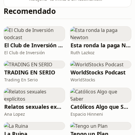
catapultó a la inmortalidad. A
viaje a través del tiempo, explorando
diferencia de otros objetos de la era
Recomendado
la incesante búsqueda de la
espacial, el Speedmaste
humanidad por la precisión y el
ingenio en la medición del tiempo. El
programa te llevará desde los albores
de la civilización, cuando se utilizaban
las sombras de los obeliscos y las
El Club de Inversión podcast
Esta ronda la paga Newton
clepsidras o relojes de agua para
El Club de Inversión
Ruth Lazkoz
medir el paso del día y la noche,
hasta la inven
TRADING EN SERIO
WorldStocks Podcast
Trading En Serio
WorldStocks
Relatos sexuales explícitos
Católicos Algo que Saber
Ana Lopez
Espacio Hinneni
La Ruina
Tengo un Plan