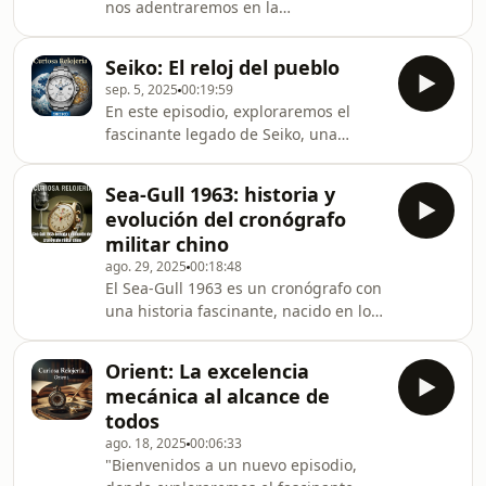
nos adentraremos en la
extraordinaria leyenda del Rolex
Cosmograph Daytona 'Paul Newman',
Seiko: El reloj del pueblo
un reloj que ha trascendido su
sep. 5, 2025
00:19:59
función original para convertirse en
En este episodio, exploraremos el
un ícono global. Descubriremos cómo
fascinante legado de Seiko, una
Rolex, una marca sinónimo de estatus
marca que, desde su fundación en
y excelencia, concibió el Daytona
1881 por Kintaro Hattori en Tokio, se
como un cronógrafo para pilotos de
Sea-Gull 1963: historia y
ha convertido en sinónimo de
carreras, aunque sus distintivos
evolución del cronógrafo
precisión, innovación y una excelente
diales "exóticos" fueran ini
militar chino
relación calidad-precio en la relojería.
ago. 29, 2025
00:18:48
Recorreremos sus hitos más
El Sea-Gull 1963 es un cronógrafo con
importantes, desde el lanzamiento
una historia fascinante, nacido en los
del primer reloj de pulsera hecho en
años 60 como el reloj oficial para los
Japón, el Laurel en 1913, hasta la
pilotos de la Fuerza Aérea china,
creación del prestigio
Orient: La excelencia
conocido internamente como
mecánica al alcance de
"Proyecto 304". Su origen se remonta
todos
a la adquisición de la maquinaria y
ago. 18, 2025
00:06:33
planos del calibre suizo Venus 175
"Bienvenidos a un nuevo episodio,
por parte del gobierno chino, lo que