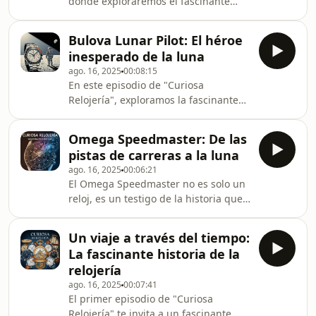
donde exploraremos el fascinante
llevó a la creación del robusto
mundo de Orient, el 'tercer grande'
movimiento ST19/ST1901. Este reloj
de la relojería japonesa.
mecánico ma
Bulova Lunar Pilot: El héroe
Descubriremos por qué esta marca,
inesperado de la luna
que comenzó como una pequeña
ago. 16, 2025
00:08:15
tienda en Tokio, se ha ganado el
En este episodio de "Curiosa
respeto de coleccionistas y
Relojería", exploramos la fascinante
aficionados de todo el mundo.
historia del Bulova Lunar Pilot, el
Hablaremos de su firme compromiso
cronógrafo personal del astronauta
con la fabricación de movimientos
Omega Speedmaster: De las
David Scott que se convirtió en el
mecánicos propios desde1950, una
pistas de carreras a la luna
primer reloj de propiedad privada en
filosofía que ma
ago. 16, 2025
00:06:21
pisar la Luna durante la misión Apolo
El Omega Speedmaster no es solo un
15. Aunque a menudo es eclipsado
reloj, es un testigo de la historia que
por el Omega Speedmaster oficial, el
trascendió su función para
Bulova posee una narrativa de "héroe
convertirse en un compañero de las
inesperado" que lo hace único para
Un viaje a través del tiempo:
mayores aventuras de la humanidad.
los colecci
La fascinante historia de la
Su estatus de "Reloj Lunar"
relojería
("Moonwatch") se debe a que fue el
ago. 16, 2025
00:07:41
primer reloj usado en la Luna durante
El primer episodio de "Curiosa
la misión Apolo 11, un hito que lo
Relojería" te invita a un fascinante