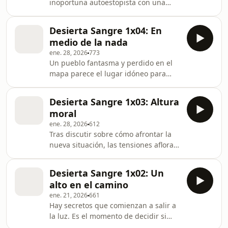
inoportuna autoestopista con una
Marcia: Inés Aldea Verónica: Mayte
mochila cargada de secretos. Créditos
Mira Camionero: Julio López
Dirección: Paula del Fierro Guion:
Mochilero 1: Carlos Toral Mo
Desierta Sangre 1x04: En
Paula del Fierro Producción: Víctor
medio de la nada
Blanco, Miguel Ángel Expósito,
ene. 28, 2026
773
Gabriel Brandariz, Lucía Rodríguez y
Un pueblo fantasma y perdido en el
Bernardo Corral Actores: Ulloa:
mapa parece el lugar idóneo para
Eduardo Bosch Iván: David Robles
confesar los pecados. Créditos
Marcia: Inés Aldea Verónica: Mayte
Dirección: Paula del Fierro Guion:
Mira Camionero: Julio L
Desierta Sangre 1x03: Altura
Paula del Fierro Producción: Víctor
moral
Blanco, Miguel Ángel Expósito,
ene. 28, 2026
612
Gabriel Brandariz, Lucía Rodríguez y
Tras discutir sobre cómo afrontar la
Bernardo Corral Actores: Ulloa:
nueva situación, las tensiones afloran
Eduardo Bosch Iván: David Robles
entre los dos policías. Créditos
Marcia: Inés Aldea Verónica: Mayte
Dirección: Paula del Fierro Guion:
Mira Camionero: Julio López
Desierta Sangre 1x02: Un
Paula del Fierro Producción: Víctor
alto en el camino
Blanco, Miguel Ángel Expósito,
ene. 21, 2026
661
Gabriel Brandariz, Lucía Rodríguez y
Hay secretos que comienzan a salir a
Bernardo Corral Actores: Ulloa:
la luz. Es el momento de decidir si
Eduardo Bosch Iván: David Robles
darse la vuelta o seguir adelante con