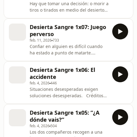
Hay que tomar una decisión: o morir a
tiros o tirados en medio del desierto.
Créditos Dirección: Paula del Fierro
Guion: Paula del Fierro Producción:
Desierta Sangre 1x07: Juego
Víctor Blanco, Miguel Ángel Expósito,
perverso
Gabriel Brandariz, Lucía Rodríguez y
feb. 11, 2026
733
Bernardo Corral Actores: Ulloa:
Confiar en alguien es difícil cuando
Eduardo Bosch Iván: David Robles
ha estado a punto de matarte.
Marcia: Inés Aldea Verónica: Mayte
Créditos Dirección: Paula del Fierro
Mira Camionero: Julio López
Guion: Paula del Fierro Producción:
Mochilero
Desierta Sangre 1x06: El
Víctor Blanco, Miguel Ángel Expósito,
accidente
Gabriel Brandariz, Lucía Rodríguez y
feb. 4, 2026
446
Bernardo Corral Actores: Ulloa:
Situaciones desesperadas exigen
Eduardo Bosch Iván: David Robles
soluciones desesperadas. Créditos
Marcia: Inés Aldea Verónica: Mayte
Dirección: Paula del Fierro Guion:
Mira Camionero: Julio López
Paula del Fierro Producción: Víctor
Mochilero 1: Carlos Tor
Desierta Sangre 1x05: “¿A
Blanco, Miguel Ángel Expósito,
dónde vais?”
Gabriel Brandariz, Lucía Rodríguez y
feb. 4, 2026
504
Bernardo Corral Actores: Ulloa:
Los dos compañeros recogen a una
Eduardo Bosch Iván: David Robles