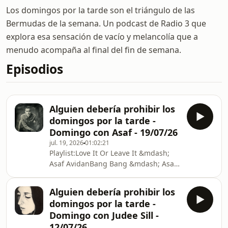
Los domingos por la tarde son el triángulo de las
Bermudas de la semana. Un podcast de Radio 3 que
explora esa sensación de vacío y melancolía que a
menudo acompaña al final del fin de semana.
Episodios
Alguien debería prohibir los
domingos por la tarde -
Domingo con Asaf - 19/07/26
jul. 19, 2026
01:02:21
Playlist:Love It Or Leave It &mdash;
Asaf AvidanBang Bang &mdash; Asaf
AvidanHer Lies &mdash; Asaf Avidan,
The MojosThe Labyrinth Song
Alguien debería prohibir los
&mdash; Asaf AvidanSerenity
domingos por la tarde -
&mdash; Asaf AvidanLost Horse
Domingo con Judee Sill -
&mdash; Asaf AvidanThe Study On
12/07/26
Falling &mdash; Asaf AvidanThe