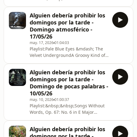
&mdash; Arlo ParksAin&#039;t No
SakamotoWith You &mdash;
Stopping Us Now &mdash; Harold
SilvettiSo&ntilde;ar Contigo &mdash;
Alguien debería prohibir los
Melvin &amp; The Blue
ZenetWit
domingos por la tarde -
NotesTourment D&#039;Amour
Domingo atmosférico -
&mdash; Africanism, DJ GregoryI Got
17/05/26
Sunshine &mdash;
may. 17, 2026
01:04:03
Avery*SunshineHeaven or Hell
Playlist:Pale Blue Eyes &mdash; The
&mdash; Joy DenalaneRiding on a
Velvet UndergroundA Groovy Kind of
Train &mdash; The PasadenasDoo
Love &mdash; The MindbendersBaby
Wop (That Thing) &mdash; Lauryn
Now That I&#039;ve Found You
HillI Wish I Knew How It Would Feel to
Alguien debería prohibir los
&mdash; The FoundationsAstral
Be Free &mdash; Nina SimoneI
domingos por la tarde -
Weeks &mdash; Van MorrisonOne
Domingo de pocas palabras -
Step Inside Doesn&#039;t Mean You
10/05/26
Understand &mdash; The
may. 10, 2026
01:00:37
NotwistSnow &mdash; The
Playlist:&nbsp;&nbsp;Songs Without
NotwistYour Kisses Burn &mdash;
Words, Op. 67: No. 6 in E Major
Marc AlmondYour Kisses Burn
(Allegretto non troppo) &mdash;
&mdash; Beth Orton, Mark
Matthias KirschnereitNotturno in G
LaneganBeach 90 St Holland &mdash;
Alguien debería prohibir los
minor &mdash; Michael
Christ
domingos por la tarde -