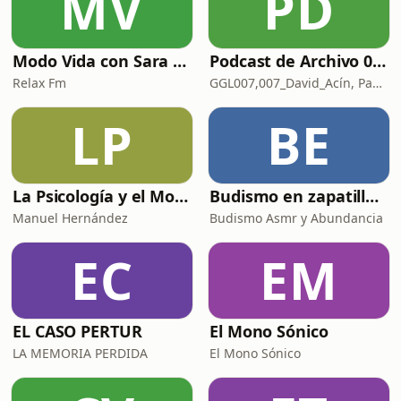
MV
PD
Modo Vida con Sara Manzaneque
Podcast de Archivo 007
Relax Fm
GGL007,007_David_Acín, Pablo_Ortega, 58, AlbertoBond y Claalc
LP
BE
La Psicología y el Modelo Parcuve®
Budismo en zapatillas, El budismo sin sermones
Manuel Hernández
Budismo Asmr y Abundancia
EC
EM
EL CASO PERTUR
El Mono Sónico
LA MEMORIA PERDIDA
El Mono Sónico