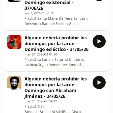
Domingo existencial -
FakhrDrinking Tea &mdash;
07/06/26
Rog&eacute;r FakhrSometimes You
jun. 7, 2026
01:00:41
Feel Bad (Bonus Version) &mdash;
Playlist:Santa Maria De Feira &mdash;
Rog&eacute;r FakhrWaiting for It
Devendra BanhartFeeling Good
Everyday &mdash; Rog&eacute;r
&mdash; Nina SimoneDeath with
FakhrInsomnia Blue &mdash;
Dignity &mdash; Sufjan
Rog&eacute;r FakhrLittle Woman by
Alguien debería prohibir los
StevensRiptides &mdash; Death Cab
My S
domingos por la tarde -
for CutieBaby Now That I&#039;ve
Domingo ecléctico - 31/05/26
Found You &mdash; The
may. 31, 2026
01:01:30
FoundationsIf You Leave Something
Playlist:La Luna e Saturno &mdash;
Behind &mdash; Christopher Bear,
carbeauTry to Remember &mdash;
Daniel RossenA relationship with the
Harry BelafontePale Blue Eyes
sublime &mdash; The Caretakerlast
&mdash; The Velvet
date &mdash; claire
Alguien debería prohibir los
UndergroundBaby Now That
rousayUn&#039;avventura &mdash; L
domingos por la tarde -
I&#039;ve Found You &mdash; The
Domingo con Abraham
FoundationsAstral Weeks &mdash;
Jiménez - 24/05/26
Van MorrisonEgg on a Roll &mdash;
may. 24, 2026
00:59:42
Christopher BearMy Memories Fade
Playlist:TIEF
&mdash; Shintaro SakamotoFeeling
&mdash;&nbsp;ALA.NIBlue Disco
Immortal &mdash; Shintaro