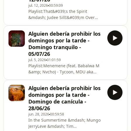
jul. 12, 2026
00:59:09
Sirens &amp; The Sea &mdash; Asaf
Playlist:That&#039;s the Spirit
Avidan, The MojosMy Old Pain
&mdash; Judee SillI&#039;m Over
&mdash; Asaf AvidanYour Anchor (In
&mdash; Judee SillApocalypse Express
a Box Version) &mdash; Asaf AvidanTo
&mdash; Judee SillThe Living End
Love Anot
Alguien debería prohibir los
&mdash; Judee SillThings Are
domingos por la tarde -
Lookin&#039; Up &mdash; Judee
Domingo tranquilo -
SillLast Resort &mdash; Judee SillThe
05/07/26
Good Ship Omega &mdash; Judee
jul. 5, 2026
01:01:59
SillTill Dreams Come True &mdash;
Playlist:Menemene (feat. Babalwa M
Judee SillLiving End &mdash; Judee
&amp; Nvcho) - Tycoon, MDU aka
SillWaterfall &mdash; Judee
TRPTribute (Right On) - The
SillEmerald River Dance &mdash;
PasadenasChunga&#039;s Revenge -
Judee Sill
Alguien debería prohibir los
Gotan ProjectDon de Fluir - Celso
domingos por la tarde -
Fonseca, Jorge DrexlerIt&#039;s Been
Domingo de canícula -
Done - Angela McCluskeyPacino
28/06/26
Pacino - Chilly Gonzales, Di-Meh,
jun. 28, 2026
00:59:58
Jungle JackCigarette Curls - Beth
In the Summertime &mdash; Mungo
OrtonDon&#039;t Feel Like Doing
JerryLeve &mdash; Tim
Nothing Today - Tucker