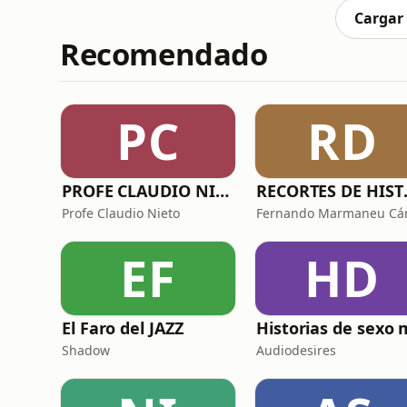
parecen protegernos, en
Cargar
Recomendado
PC
RD
PROFE CLAUDIO NIETO
RECORTES
Profe Claudio Nieto
EF
HD
El Faro del JAZZ
Shadow
Audiodesires