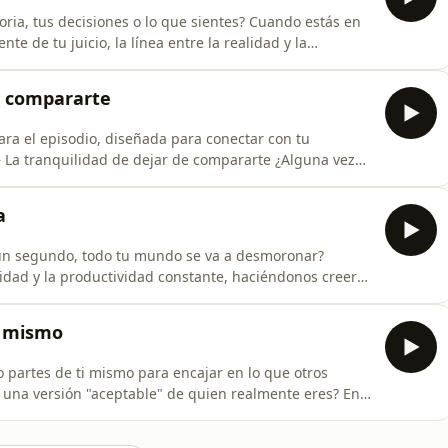
ia, tus decisiones o lo que sientes? Cuando estás en
e de tu juicio, la línea entre la realidad y la
poco a poco. ️ En este episodio
osas donde la autoconfianza se tambalea. Hablamos de
de compararte
ra el episodio, diseñada para conectar con tu
ue tú, mientras tú te has quedado estancada en el
a
 un segundo, todo tu mundo se va a desmoronar?
cidad y la productividad constante, haciéndonos creer
ste episodio, exploramos por
irse. A menudo, el silencio y el descanso son
ú mismo
 partes de ti mismo para encajar en lo que otros
una versión "aceptable" de quien realmente eres? En
de ese miedo paralizante a ser auténticos. Hablamos de
or al rechazo nos hace construir muros que, aunque