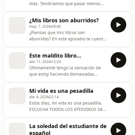
más. Tendríamos que pasar menos
tiempo en internet y leer más libros.
¿Mis libros son aburridos?
may. 7, 2026
28:46
¿Piensas que mis libros son
aburridos? En este episodio te cuento
la solución. ESCUCHA TODOS LOS
EPISODIOS DE NUESTRO
Este maldito libro…
PODCAST: https://1001reasonstolearnspanish.com/p
abr. 11, 2026
12:24
Últimamente tengo la sensación de
que estoy haciendo demasiadas
cosas… y este maldito libro es el
mejor ejemplo. ESCUCHA TODOS LOS
Mi vida es una pesadilla
EPISODIOS DE NUESTRO
abr. 4, 2026
22:14
PODCAST: https://1001reasonstolearnspanish.com/p
Estos días, mi vida es una pesadilla.
ESCUCHA TODOS LOS EPISODIOS DE
NUESTRO
PODCAST: https://1001reasonstolearnspanish.com/p
La soledad del estudiante de
español