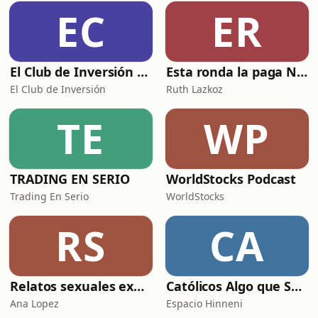
EC
ER
El Club de Inversión podcast
Esta ronda la paga Newton
El Club de Inversión
Ruth Lazkoz
TE
WP
TRADING EN SERIO
WorldStocks Podcast
Trading En Serio
WorldStocks
RS
CA
Relatos sexuales explícitos
Católicos Algo que Saber
Ana Lopez
Espacio Hinneni