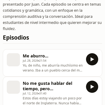
presentado por Juan. Cada episodio se centra en temas
cotidianos y gramática, con un enfoque en la
comprensión auditiva y la conversación. Ideal para
estudiantes de nivel intermedio que quieren mejorar su
fluidez.
Episodios
Me aburro…
jul. 28, 2026
21:54
Yo, de niño, me aburría muchísimo en
verano. Iba a un pueblo cerca del mar
y allí no había televisión. Y yo, sin
televisión, me aburría como una
No me gusta hablar del
ostra. Pero creo que ahora ya nadie se
tiempo, pero…
aburre. Con internet, las redes
jul. 12, 2026
31:40
sociales y los móviles… ¡Es casi
Estos días estoy viajando un poco por
imposible aburrirse! Y ese es
el norte de Inglaterra. Nunca había
precisamente el problema. Porque yo