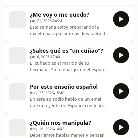
estado aquí. Llevo muchos años
creo que aburrirse de vez en
viviendo en Londres, pero conozco
cuando es bueno.
¿Me voy o me quedo?
muy poco del resto del país. Así que
jun. 21, 2026
24:24
este verano he decidido viajar un
Esta semana estoy preparando la
poco y ver cómo es realmente el Reino
maleta para pasar unos días fuera de
Unido. Te lo cuento todo en nuestro
Londres. En este episodio os cuento
podcast.
por qué me apetece cambiar de
¿Sabes qué es “un cuñao”?
ambiente, hablo de la vida en las
jun. 6, 2026
17:40
grandes ciudades y recuerdo mi
El cuñado es el marido de tu
primera experiencia en un pequeño
hermana. Sin embargo, en el español
pueblo inglés, cuando llegué a
coloquial de España se llama "cuñao"
Inglaterra hace muchos años para
(cuñado) a un tipo de hombre, sea o
trabajar en una fábrica. ¿Es verdad
Por esto enseño español
no de tu familia. Hoy vemos qué
que en los pueblos la gente es más
may. 25, 2026
15:40
significa ser un cuñado en España.
amable? Bueno… depende.
En este episodio hablo de un email
que un oyente de Español con Juan
me ha enviado recientemente y que
me ha hecho reflexionar sobre lo más
¿Quién nos manipula?
bonito de enseñar un idioma.
may. 16, 2026
14:43
Deberíamos hablar menos y pensar