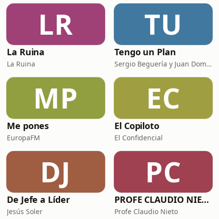
LR
TU
La Ruina
Tengo un Plan
La Ruina
Sergio Beguería y Juan Domínguez
MP
EC
Me pones
El Copiloto
EuropaFM
El Confidencial
DJ
PC
De Jefe a Líder
PROFE CLAUDIO NIETO
Jesús Soler
Profe Claudio Nieto