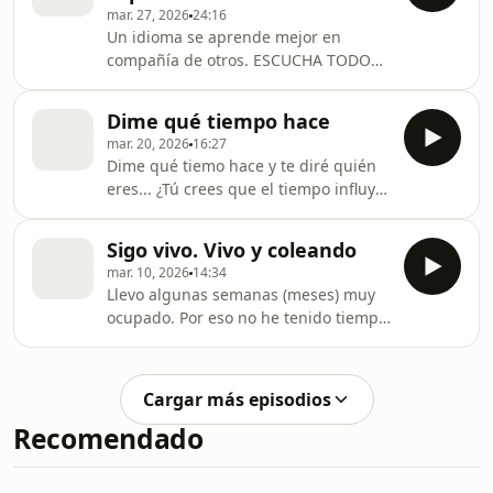
mar. 27, 2026
24:16
Un idioma se aprende mejor en
compañía de otros. ESCUCHA TODOS
LOS EPISODIOS DE NUESTRO
PODCAST: https://1001reasonstolearnspanish.com/p
Dime qué tiempo hace
mar. 20, 2026
16:27
Dime qué tiemo hace y te diré quién
eres... ¿Tú crees que el tiempo influye
en cómo nos sentimos, en nuestra
personalidad... ? Yo creo que sí. De
Sigo vivo. Vivo y coleando
eso hablamos hoy. ESCUCHA TODOS
mar. 10, 2026
14:34
LOS EPISODIOS DE NUESTRO
Llevo algunas semanas (meses) muy
PODCAST: https://1001reasonstolearnspanish.com/p
ocupado. Por eso no he tenido tiempo
de publicar muchos episodios de
nuestro podcast. Pero sigo vivo. Vivo y
coleando. ESCUCHA TODOS LOS
Cargar más episodios
EPISODIOS DE NUESTRO
Recomendado
PODCAST: https://1001reasonstolearnspanish.com/p