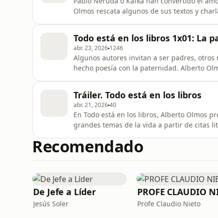
Pablo Neruda o Kafka han convertido el amo
Olmos rescata algunos de sus textos y char
Visit megaphone.fm/adchoices
Todo está en los libros 1x01: La 
abr. 23, 2026
1246
Algunos autores invitan a ser padres, otros 
hecho poesía con la paternidad. Alberto Olmos charla co
ad choices. Visit megaphone.fm/adchoices
Tráiler. Todo está en los libros
abr. 21, 2026
40
En Todo está en los libros, Alberto Olmos pr
grandes temas de la vida a partir de citas li
escogidos, este podcast aborda la muerte, el
Recomendado
con una mirada clara, inteligente y accesib
través
De Jefe a Líder
Jesús Soler
Profe Claudio Nieto