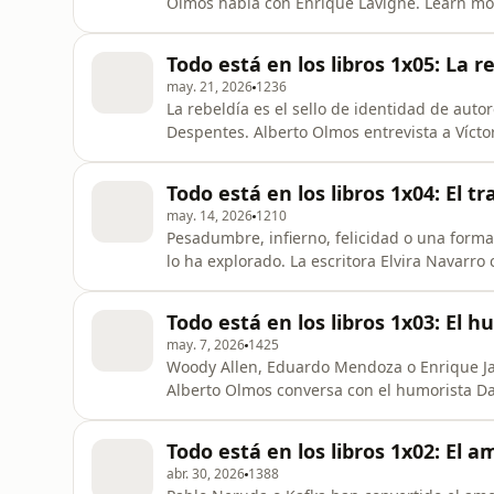
Olmos habla con Enrique Lavigne. Learn mor
megaphone.fm/adchoices
Todo está en los libros 1x05: La r
may. 21, 2026
1236
La rebeldía es el sello de identidad de auto
Despentes. Alberto Olmos entrevista a Vícto
megaphone.fm/adchoices
Todo está en los libros 1x04: El tr
may. 14, 2026
1210
Pesadumbre, infierno, felicidad o una forma d
lo ha explorado. La escritora Elvira Navarr
choices. Visit megaphone.fm/adchoices
Todo está en los libros 1x03: El 
may. 7, 2026
1425
Woody Allen, Eduardo Mendoza o Enrique Jar
Alberto Olmos conversa con el humorista Dan
megaphone.fm/adchoices
Todo está en los libros 1x02: El a
abr. 30, 2026
1388