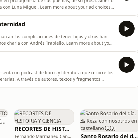
r en protagonista de sus poemas, de su prosa. Alberto
la con Luna Miguel. Learn more about your ad choices.
paternidad
narran las complicaciones de tener hijos y otros han
n Andrés Trapiello. Learn more about your
esenta un podcast de libros y literatura que recorre los
terarias. A través de autores, textos y fragmentos
 humor, el amor, la paternidad, el trabajo o la rebeldía
le. Un espacio para entender mejor lo que vivimos a
PROFE CLAUDIO NIETO
RECORTES DE HISTORIA Y CIENCIA
Santo Rosario del día. 🙏 Reza con nosotros en castellano 🇪🇸
Fernando Marmaneu Cánovas