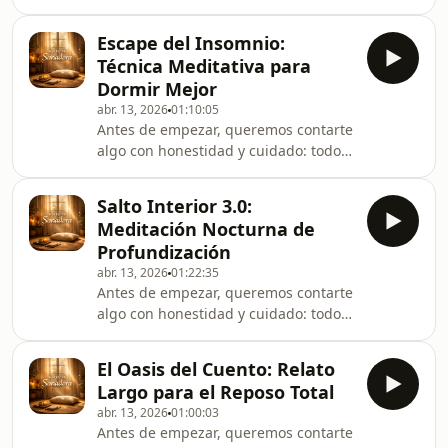
los anuncios están colocados al inicio
momento sin
de cada episodio para que, una vez
Escape del Insomnio:
que comiences a escuchar, nada
Técnica Meditativa para
interrumpa tu experiencia. Es nuestra
Dormir Mejor
forma de proteger este espacio íntimo
abr. 13, 2026
01:10:05
y también de sostener Meditacion
Antes de empezar, queremos contarte
sanadora, para que puedas
algo con honestidad y cuidado: todos
entregarte por completo a este
los anuncios están colocados al inicio
momento sin
de cada episodio para que, una vez
Salto Interior 3.0:
que comiences a escuchar, nada
Meditación Nocturna de
interrumpa tu experiencia. Es nuestra
Profundización
forma de proteger este espacio íntimo
abr. 13, 2026
01:22:35
y también de sostener Meditacion
Antes de empezar, queremos contarte
sanadora, para que puedas
algo con honestidad y cuidado: todos
entregarte por completo a este
los anuncios están colocados al inicio
momento sin
de cada episodio para que, una vez
El Oasis del Cuento: Relato
que comiences a escuchar, nada
Largo para el Reposo Total
interrumpa tu experiencia. Es nuestra
abr. 13, 2026
01:00:03
forma de proteger este espacio íntimo
Antes de empezar, queremos contarte
y también de sostener Meditacion