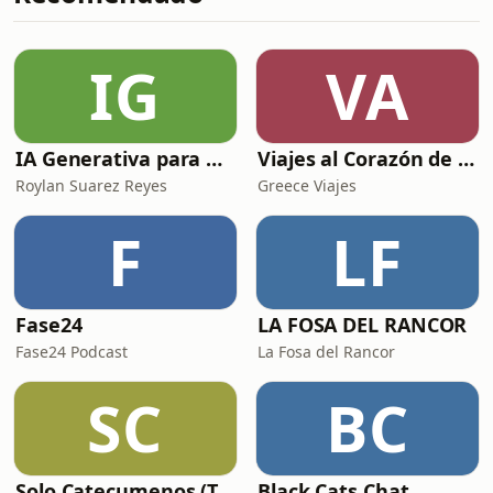
y también de sostener Meditacion
sanadora, para que puedas
entregarte por completo a este
IG
VA
momento sin
IA Generativa para No Techs
Viajes al Corazón de la Historia
Roylan Suarez Reyes
Greece Viajes
F
LF
Fase24
LA FOSA DEL RANCOR
Fase24 Podcast
La Fosa del Rancor
SC
BC
Solo Catecumenos (Temas católicos)
Black Cats Chat