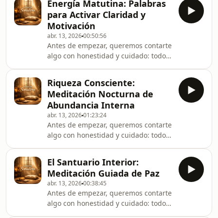
Energía Matutina: Palabras
que comiences a escuchar, nada
para Activar Claridad y
interrumpa tu experiencia. Es nuestra
Motivación
forma de proteger este espacio íntimo
abr. 13, 2026
00:50:56
y también de sostener Meditacion
Antes de empezar, queremos contarte
sanadora, para que puedas
algo con honestidad y cuidado: todos
entregarte por completo a este
los anuncios están colocados al inicio
momento sin
de cada episodio para que, una vez
Riqueza Consciente:
que comiences a escuchar, nada
Meditación Nocturna de
interrumpa tu experiencia. Es nuestra
Abundancia Interna
forma de proteger este espacio íntimo
abr. 13, 2026
01:23:24
y también de sostener Meditacion
Antes de empezar, queremos contarte
sanadora, para que puedas
algo con honestidad y cuidado: todos
entregarte por completo a este
los anuncios están colocados al inicio
momento sin
de cada episodio para que, una vez
El Santuario Interior:
que comiences a escuchar, nada
Meditación Guiada de Paz
interrumpa tu experiencia. Es nuestra
abr. 13, 2026
00:38:45
forma de proteger este espacio íntimo
Antes de empezar, queremos contarte
y también de sostener Meditacion
algo con honestidad y cuidado: todos
sanadora, para que puedas
los anuncios están colocados al inicio
entregarte por completo a este