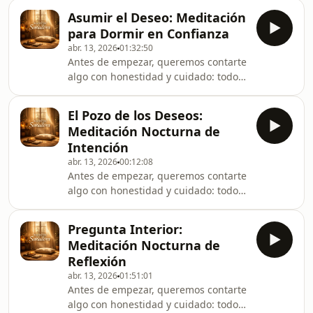
de cada episodio para que, una vez
momento sin
Asumir el Deseo: Meditación
que comiences a escuchar, nada
para Dormir en Confianza
interrumpa tu experiencia. Es nuestra
abr. 13, 2026
01:32:50
forma de proteger este espacio íntimo
Antes de empezar, queremos contarte
y también de sostener Meditacion
algo con honestidad y cuidado: todos
sanadora, para que puedas
los anuncios están colocados al inicio
entregarte por completo a este
de cada episodio para que, una vez
momento sin
El Pozo de los Deseos:
que comiences a escuchar, nada
Meditación Nocturna de
interrumpa tu experiencia. Es nuestra
Intención
forma de proteger este espacio íntimo
abr. 13, 2026
00:12:08
y también de sostener Meditacion
Antes de empezar, queremos contarte
sanadora, para que puedas
algo con honestidad y cuidado: todos
entregarte por completo a este
los anuncios están colocados al inicio
momento sin
de cada episodio para que, una vez
Pregunta Interior:
que comiences a escuchar, nada
Meditación Nocturna de
interrumpa tu experiencia. Es nuestra
Reflexión
forma de proteger este espacio íntimo
abr. 13, 2026
01:51:01
y también de sostener Meditacion
Antes de empezar, queremos contarte
sanadora, para que puedas
algo con honestidad y cuidado: todos
entregarte por completo a este