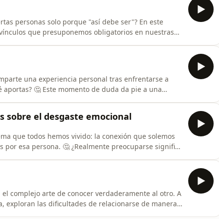
rtas personas solo porque "así debe ser"? En este
s vínculos que presuponemos obligatorios en nuestras
n "deberías ser amigo" hasta los lazos familiares que
vés de una conversación cercana y reflexiva, exploran
comparte una experiencia personal tras enfrentarse a
é aportas? 🤔 Este momento de duda da pie a una
cultad de confiar en uno mismo. Juntos reflexionan
nicamente por lo que hacemos, olvidando que somos
s sobre el desgaste emocional
tema que todos hemos vivido: la conexión que solemos
s por esa persona. 🤔 ¿Realmente preocuparse significa
er nada o no sabemos cómo actuar? Exploran cómo la
na carga emocional innecesaria y desgastante. En
n el complejo arte de conocer verdaderamente al otro. A
a, exploran las dificultades de relacionarse de manera
s propios paradigmas, en lugar de tratar de