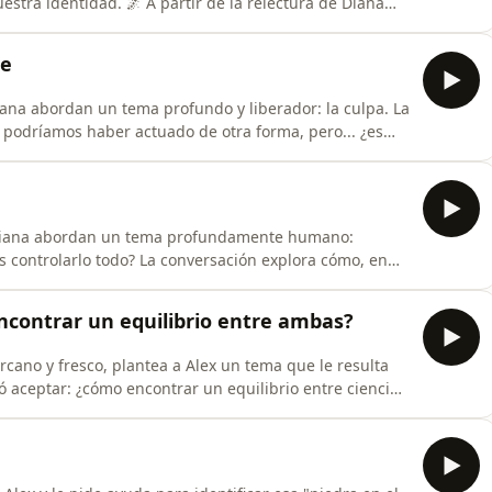
stra identidad. 🌌 A partir de la relectura de Diana
or&quot; de Mitch Albom, exploramos preguntas
¿Es el propio ego quien quiere deshacerse del ego?✨
te
 Diana abordan un tema profundo y liberador: la culpa. La
 podríamos haber actuado de otra forma, pero... ¿es
mos igual porque en aquel momento solo contábamos con
que teníamos. No se trata de perdonarnos, porque la
 y Diana abordan un tema profundamente humano:
s controlarlo todo? La conversación explora cómo, en
a no enfrentarnos a las decisiones que conlleva, y cómo
cidad.Poco a poco, el diálogo se adentra en terrenos
encontrar un equilibrio entre ambas?
ercano y fresco, plantea a Alex un tema que le resulta
 aceptar: ¿cómo encontrar un equilibrio entre ciencia
en los desafíos de vivir experiencias que la ciencia no
itación amplifica nuestra conexión con lo