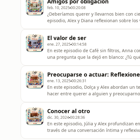
Amigos por obligación
la invita a explorar
feb. 10, 2025
00:20:08
¿Deberíamos querer y llevarnos bien con cie
episodio, Alex y Diana reflexionan sobre lo
vidas: desde el compañero de clase con quie
parecen imponer un afecto automático.A tra
El valor de ser
cómo estas expecta
ene. 27, 2025
00:14:58
En este episodio de Café sin filtros, Anna 
una pregunta que la dejó en blanco: ¿Tú qu
honesta conversación con Alex sobre la difi
sobre cómo solemos medir nuestro valor ú
Preocuparse o actuar: Reflexione
valiosos simplemente por existi
ene. 13, 2025
00:26:31
En este episodio, Dolça y Alex abordan un 
hacer entre querer a alguien y preocuparno
amar? ¿Qué sucede cuando no podemos hac
preocupación, más que ayudar, puede ser u
Conocer al otro
lugar de enfocarnos en lo que
dic. 30, 2024
00:28:36
En este episodio, Júlia y Alex profundizan e
través de una conversación íntima y reflexiv
auténtica cuando escuchamos desde nuestro