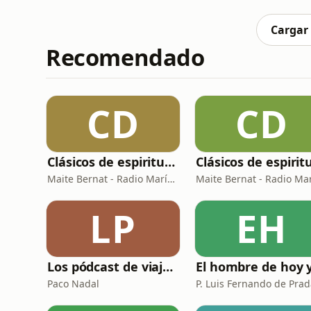
comprender la perspectiva única del otro. A
convertirse en una her
Cargar
Recomendado
CD
CD
Clásicos de espiritualidad: El arte de aprovechar nuestras faltas
Maite Bernat - Radio María España
LP
EH
Los pódcast de viajes de Paco Nadal
Paco Nadal