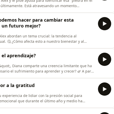
Alex y le pide ayuda para identificar esa "piedra en el
ar últimamente. Está atravesando un momento
esmenuzar las causas profundas de ese agotamiento.
 de cómo a veces cargamos con responsabilidades que no
podemos hacer para cambiar esta
a un futuro mejor?
y Alex abordan un tema crucial: la tendencia al
al. 🤔 ¿Cómo afecta esto a nuestro bienestar y al
 la desconexión con el bien común hasta las
nfitriones reflexionan sobre cómo nuestras estructuras
 el aprendizaje?
os&quot;, Diana comparte una creencia limitante que ha
sario el sufrimiento para aprender y crecer? 🌿 A partir
rofunda con Alex sobre si el sufrimiento es un elemento
vital o si es posible crecer personal y espiritualmente
or a la gratitud
 experiencia de lidiar con la presión social para
emocional que durante el último año y medio ha
a conversación íntima, reflexionan sobre cómo los lazos
den romperse por completo, pero sí transformarse. Alex