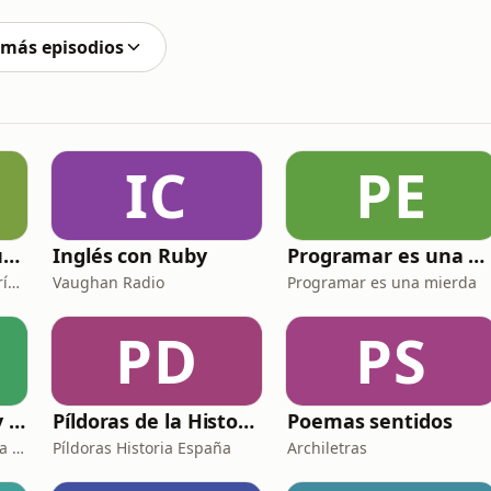
nalizan cómo el intento de "conocer" al otro puede
 más episodios
IC
PE
Clásicos de espiritualidad: El combate espiritual
Inglés con Ruby
Programar es una mierda
Maite Bernat - Radio María ESP
Vaughan Radio
Programar es una mierda
PD
PS
El hombre de hoy y Dios
Píldoras de la Historia de España
Poemas sentidos
P. Luis Fernando de Prada - Radio María ESP
Píldoras Historia España
Archiletras