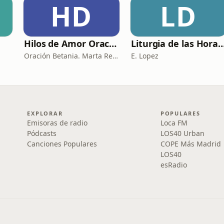
HD
LD
Hilos de Amor Oraciones que sanan el alma. Encuentros íntimos con Dios.
Liturgia de las Horas (
Oración Betania. Marta Reyes y Cristina Martínez
E. Lopez
EXPLORAR
POPULARES
Emisoras de radio
Loca FM
Pódcasts
LOS40 Urban
Canciones Populares
COPE Más Madrid
LOS40
esRadio