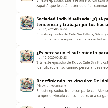
En este episodio, Diana le abre su corazón a 
zapato" que le está haciendo difícil camin
de burnout emocional, y juntos intentan d
Entre cafés y silencios necesarios, hablan
Sociedad Individualizada: ¿Qué 
son nuestras, de qué dep
tendencia y trabajar juntos haci
mar. 24, 2025
00:19:04
En este episodio de Café Sin Filtros, Silvia 
individualismo y egoísmo en la sociedad actu
futuro que queremos construir juntos?Desde
dificultades para colaborar en equipo, los a
¿Es necesario el sufrimiento para
jerarquizadas y los obstáculo
mar. 10, 2025
00:20:23
🎙️ En este episodio de &quot;Café Sin Filtr
identificado en su camino personal: ¿es nece
de esta reflexión, surge una conversación p
imprescindible en el proceso de aprendizaje 
Redefiniendo los vínculos: Del dol
sin
feb. 24, 2025
00:18:26
En este episodio, Irene comparte con Alex su
romper el vínculo con su madre, una carga 
invadido su mente y energía. A través de un
familiares, por complejos que sean, no pue