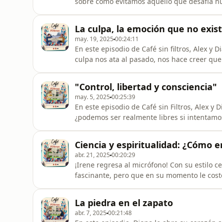
sobre cómo evitamos aquello que desafía nue
del libro &quot;Martes con mi viejo profes
profundas:✨ ¿Quién eres sin tu historia?✨ 
La culpa, la emoción que no exis
¿Qué sucede cuando el sufrim
may. 19, 2025
00:24:11
En este episodio de Café sin filtros, Alex y
culpa nos ata al pasado, nos hace creer que
eso cierto? Si volviéramos atrás, actuaría
los recursos, conocimientos y experiencias 
"Control, libertad y consciencia"
culpa no exi
may. 5, 2025
00:25:39
En este episodio de Café sin Filtros, Alex
¿podemos ser realmente libres si intentamo
ocasiones, preferimos evitar la libertad par
este mecanismo nos aleja de nuestra autenti
Ciencia y espiritualidad: ¿Cómo 
más profundos: la ne
abr. 21, 2025
00:20:29
¡Irene regresa al micrófono! Con su estilo c
fascinante, pero que en su momento le costó
y espiritualidad?La conversación profundiza 
logra explicar, especialmente cuando la med
La piedra en el zapato
trascendental. 🌌🧘‍
abr. 7, 2025
00:21:48