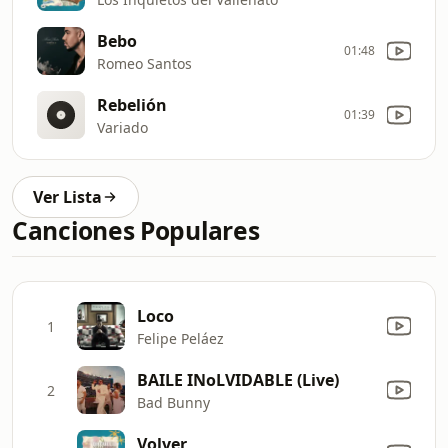
Bebo
01:48
Romeo Santos
Rebelión
01:39
Variado
Ver Lista
Canciones Populares
Loco
1
Felipe Peláez
BAILE INoLVIDABLE (Live)
2
Bad Bunny
Volver