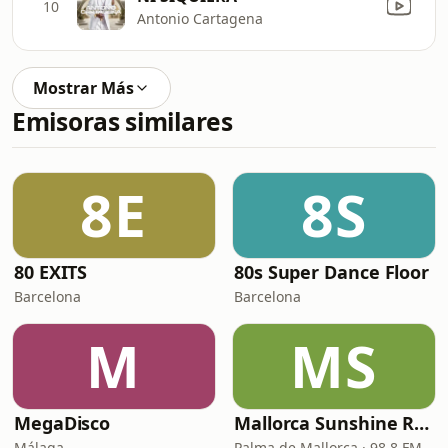
10
Antonio Cartagena
Mostrar Más
Emisoras similares
8E
8S
80 EXITS
80s Super Dance Floor
Barcelona
Barcelona
M
MS
MegaDisco
Mallorca Sunshine Radio
Málaga
Palma de Mallorca · 98.8 FM