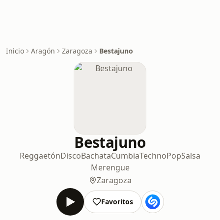
Inicio
Aragón
Zaragoza
Bestajuno
Bestajuno
Reggaetón
Disco
Bachata
Cumbia
Techno
Pop
Salsa
Merengue
Zaragoza
Favoritos