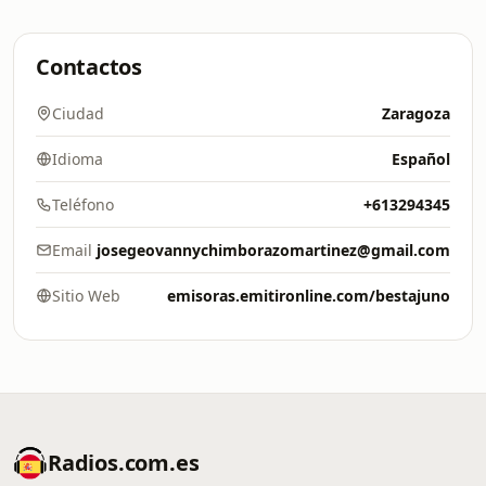
Contactos
Ciudad
Zaragoza
Idioma
Español
Teléfono
+613294345
Email
josegeovannychimborazomartinez@gmail.com
Sitio Web
emisoras.emitironline.com/bestajuno
Radios.com.es