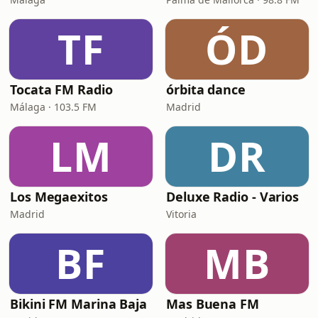
TF
ÓD
Tocata FM Radio
órbita dance
Málaga · 103.5 FM
Madrid
LM
DR
Los Megaexitos
Deluxe Radio - Varios
Madrid
Vitoria
BF
MB
Bikini FM Marina Baja
Mas Buena FM