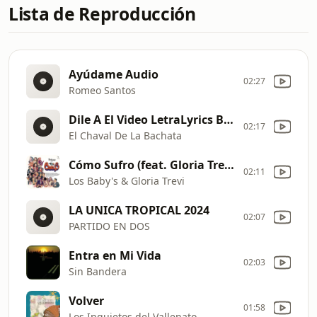
Lista de Reproducción
Ayúdame Audio
02:27
Romeo Santos
Dile A El Video LetraLyrics By Erigraph
02:17
El Chaval De La Bachata
Cómo Sufro (feat. Gloria Trevi)
02:11
Los Baby's & Gloria Trevi
LA UNICA TROPICAL 2024
02:07
PARTIDO EN DOS
Entra en Mi Vida
02:03
Sin Bandera
Volver
01:58
Los Inquietos del Vallenato