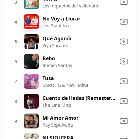
3
Los inquietos del vallenato
No Voy a Llorar
4
Los Diablitos
Qué Agonía
5
Yiyo Sarante
Bebo
6
Romeo Santos
Tusa
7
KAROL G & Nicki Minaj
Cuento de Hadas (Remastered)
8
The One King
Mi Amor Amor
9
Ray Sepulveda
NI SIQUIERA