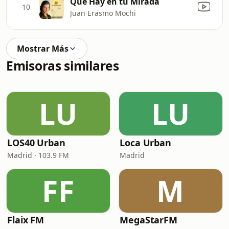
Qué Hay en tu Mirada
10
Juan Erasmo Mochi
Mostrar Más
Emisoras similares
LU
LU
LOS40 Urban
Loca Urban
Madrid · 103.9 FM
Madrid
FF
M
Flaix FM
MegaStarFM