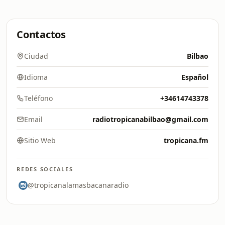
Contactos
Ciudad
Bilbao
Idioma
Español
Teléfono
+34614743378
Email
radiotropicanabilbao@gmail.com
Sitio Web
tropicana.fm
REDES SOCIALES
@tropicanalamasbacanaradio