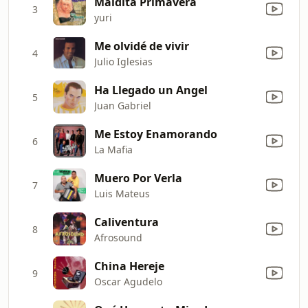
Maldita Primavera
3
yuri
Me olvidé de vivir
4
Julio Iglesias
Ha Llegado un Angel
5
Juan Gabriel
Me Estoy Enamorando
6
La Mafia
Muero Por Verla
7
Luis Mateus
Caliventura
8
Afrosound
China Hereje
9
Oscar Agudelo