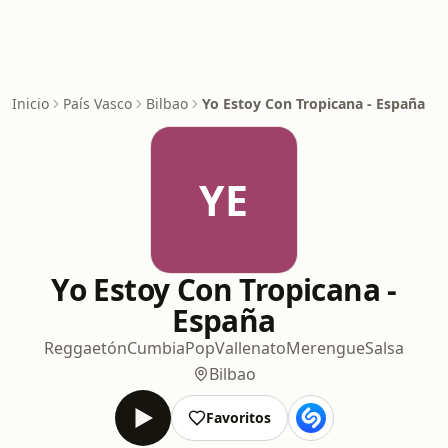
Inicio
País Vasco
Bilbao
Yo Estoy Con Tropicana - España
YE
Yo Estoy Con Tropicana -
España
Reggaetón
Cumbia
Pop
Vallenato
Merengue
Salsa
Bilbao
Favoritos