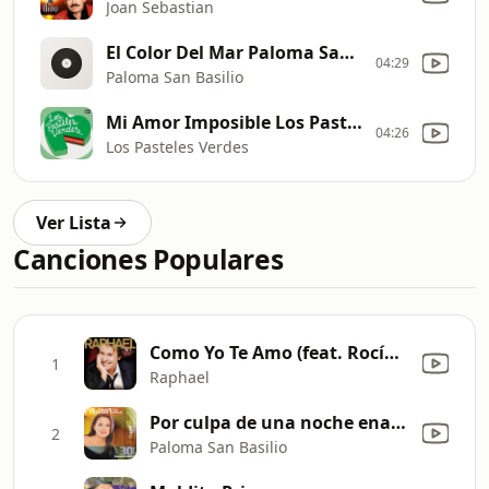
Joan Sebastian
El Color Del Mar Paloma San Basilio
04:29
Paloma San Basilio
Mi Amor Imposible Los Pasteles Verdes
04:26
Los Pasteles Verdes
Ver Lista
Canciones Populares
Como Yo Te Amo (feat. Rocío Jurado) [Remastered]
1
Raphael
Por culpa de una noche enamorada
2
Paloma San Basilio