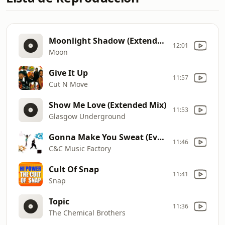
Moonlight Shadow (Extended Mix)
12:01
Moon
Give It Up
11:57
Cut N Move
Show Me Love (Extended Mix)
11:53
Glasgow Underground
Gonna Make You Sweat (Everybody Dance Now)
11:46
C&C Music Factory
Cult Of Snap
11:41
Snap
Topic
11:36
The Chemical Brothers