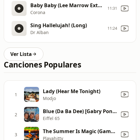
Baby Baby (Lee Marrow Extended Mix)
11:31
Corona
Sing Hallelujah! (Long)
11:24
Dr Alban
Ver Lista
Canciones Populares
Lady (Hear Me Tonight)
1
Modjo
Blue (Da Ba Dee) [Gabry Ponte Ice Pop Mix]
2
Eiffel 65
The Summer Is Magic (Gambrinus Club Mix)
3
Playahitty