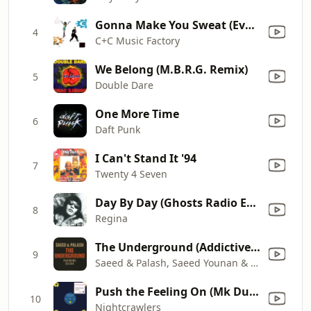
Gonna Make You Sweat (Everybody Dance Now) [feat. Freedom Williams]
4
C+C Music Factory
We Belong (M.B.R.G. Remix)
5
Double Dare
One More Time
6
Daft Punk
I Can't Stand It '94
7
Twenty 4 Seven
Day By Day (Ghosts Radio Edit)
8
Regina
The Underground (Addictive Trip Mix)
9
Saeed & Palash, Saeed Younan & Celeda
Push the Feeling On (Mk Dub Revisited Edit)
10
Nightcrawlers