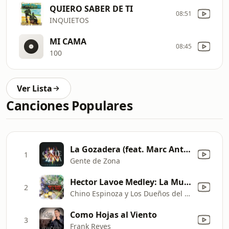
QUIERO SABER DE TI
08:51
INQUIETOS
MI CAMA
08:45
100
Ver Lista
Canciones Populares
La Gozadera (feat. Marc Anthony)
1
Gente de Zona
Hector Lavoe Medley: La Murga / Ah, Ah, Oh No / Che Che Colé / Calle Luna, Calle Sol / El Cantante / Períodico De Ayer / Mi Gente (Salsa Mix)
2
Chino Espinoza y Los Dueños del Son
Como Hojas al Viento
3
Frank Reyes