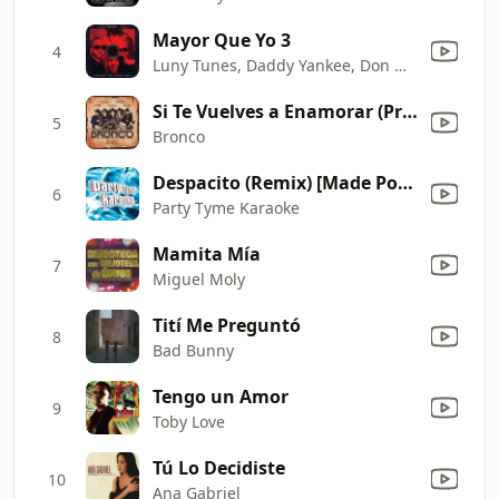
Mayor Que Yo 3
4
Luny Tunes, Daddy Yankee, Don Omar & Wisin & Yandel
Si Te Vuelves a Enamorar (Primera Fila) [En Vivo]
5
Bronco
Despacito (Remix) [Made Popular By Luis Fonsi & Daddy Yankee ft. Justin Bieber] [Karaoke Version] [Karaoke Version]
6
Party Tyme Karaoke
Mamita Mía
7
Miguel Moly
Tití Me Preguntó
8
Bad Bunny
Tengo un Amor
9
Toby Love
Tú Lo Decidiste
10
Ana Gabriel