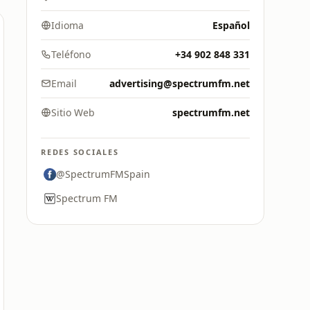
Idioma
Español
Teléfono
+34 902 848 331
Email
advertising@spectrumfm.net
Sitio Web
spectrumfm.net
REDES SOCIALES
@SpectrumFMSpain
Spectrum FM