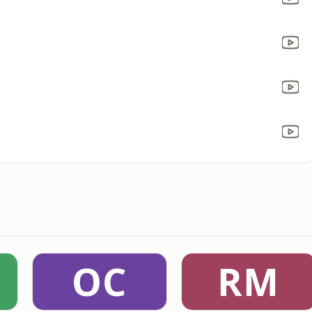
OC
RM