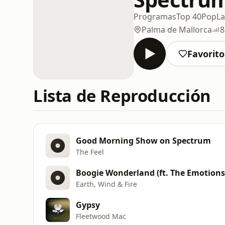
Programas
Top 40
Pop
La
Palma de Mallorca
8
Favorito
Lista de Reproducción
Good Morning Show on Spectrum
The Feel
Boogie Wonderland (ft. The Emotions
Earth, Wind & Fire
Gypsy
Fleetwood Mac