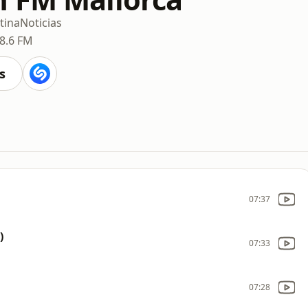
tina
Noticias
8.6 FM
s
07:37
)
07:33
07:28