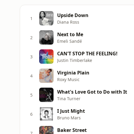
Upside Down
1
Diana Ross
Next to Me
2
Emeli Sandé
CAN'T STOP THE FEELING!
3
Justin Timberlake
Virginia Plain
4
Roxy Music
What's Love Got to Do with It
5
Tina Turner
I Just Might
6
Bruno Mars
Baker Street
7