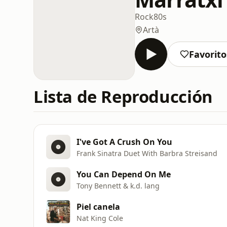
Rock
80s
Artà
Favorito
Lista de Reproducción
I've Got A Crush On You
Frank Sinatra Duet With Barbra Streisand
You Can Depend On Me
Tony Bennett & k.d. lang
Piel canela
Nat King Cole