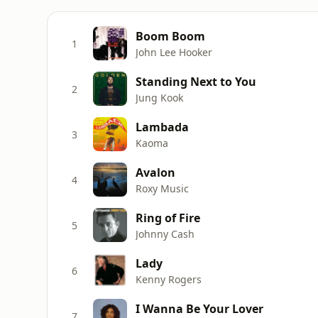
Boom Boom
1
John Lee Hooker
Standing Next to You
2
Jung Kook
Lambada
3
Kaoma
Avalon
4
Roxy Music
Ring of Fire
5
Johnny Cash
Lady
6
Kenny Rogers
I Wanna Be Your Lover
7