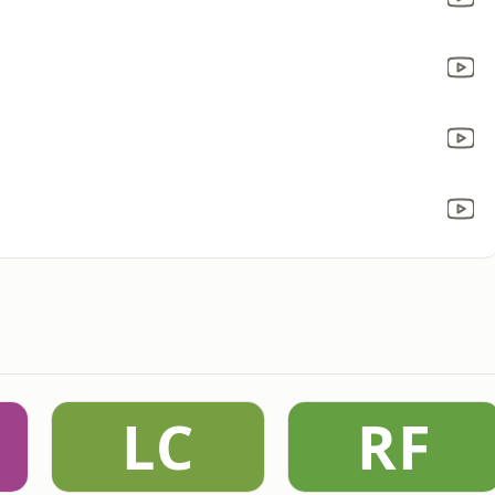
LC
RF