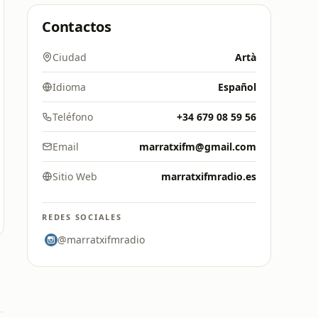
Contactos
Ciudad
Artà
Idioma
Español
Teléfono
+34 679 08 59 56
Email
marratxifm@gmail.com
Sitio Web
marratxifmradio.es
REDES SOCIALES
@marratxifmradio