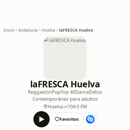
Inicio
Andalucía
Huelva
laFRESCA Huelva
laFRESCA Huelva
Reggaetón
Pop
Top 40
Dance
Éxitos
Contemporáneo para adultos
Huelva
104.0 FM
Favoritos