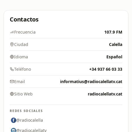
Contactos
Frecuencia
107.9 FM
Ciudad
Calella
Idioma
Español
Teléfono
+34 937 66 03 33
Email
informatius@radiocalellatv.cat
Sitio Web
radiocalellatv.cat
REDES SOCIALES
@radiocalella
@radiocalellatv