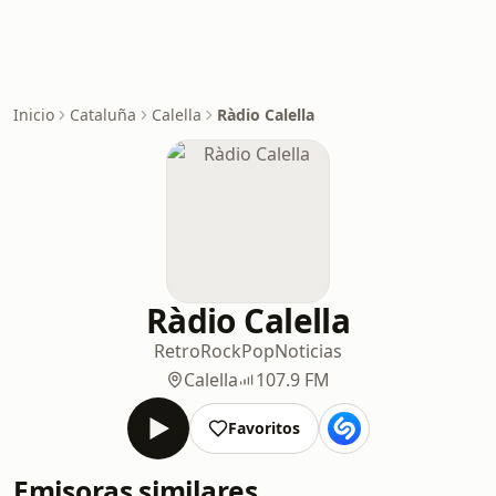
Inicio
Cataluña
Calella
Ràdio Calella
Ràdio Calella
Retro
Rock
Pop
Noticias
Calella
107.9 FM
Favoritos
Emisoras similares