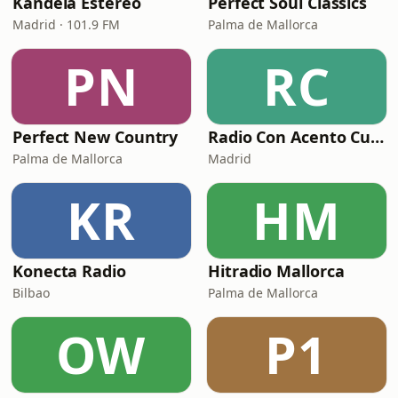
Kandela Estéreo
Perfect Soul Classics
Madrid · 101.9 FM
Palma de Mallorca
PN
RC
Perfect New Country
Radio Con Acento Cubano
Palma de Mallorca
Madrid
KR
HM
Konecta Radio
Hitradio Mallorca
Bilbao
Palma de Mallorca
OW
P1