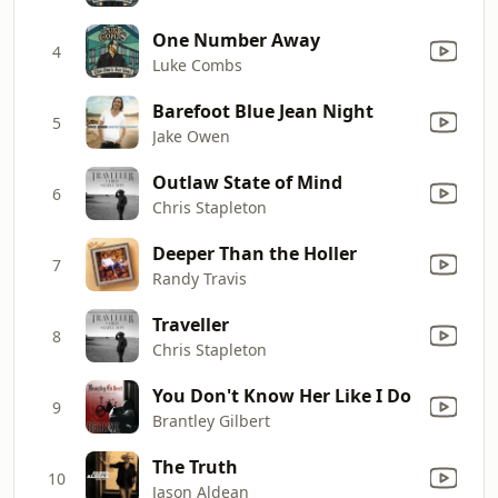
One Number Away
4
Luke Combs
Barefoot Blue Jean Night
5
Jake Owen
Outlaw State of Mind
6
Chris Stapleton
Deeper Than the Holler
7
Randy Travis
Traveller
8
Chris Stapleton
You Don't Know Her Like I Do
9
Brantley Gilbert
The Truth
10
Jason Aldean