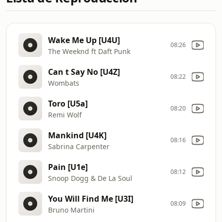
Wake Me Up [U4U]
08:26
The Weeknd ft Daft Punk
Can t Say No [U4Z]
08:22
Wombats
Toro [U5a]
08:20
Remi Wolf
Mankind [U4K]
08:16
Sabrina Carpenter
Pain [U1e]
08:12
Snoop Dogg & De La Soul
You Will Find Me [U3I]
08:09
Bruno Martini