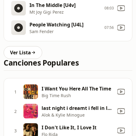
In The Middle [U4v]
08:03
Mt Joy Gigi Perez
People Watching [U4L]
07:56
Sam Fender
Ver Lista
Canciones Populares
I Want You Here All The Time
1
Big Time Rush
last night i dreamt i fell in love
2
Alok & Kylie Minogue
I Don't Like It, I Love It
3
Flo Rida