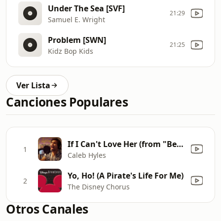
Under The Sea [SVF]
21:29
Samuel E. Wright
Problem [SWN]
21:25
Kidz Bop Kids
Ver Lista
Canciones Populares
If I Can't Love Her (from "Beauty and the Beast")
1
Caleb Hyles
Yo, Ho! (A Pirate's Life For Me)
2
The Disney Chorus
Otros Canales