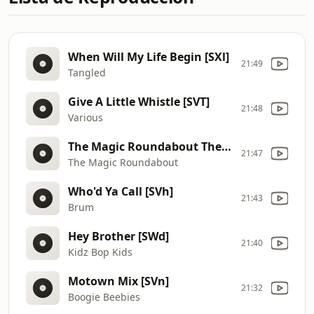
When Will My Life Begin [SXl]
21:49
Tangled
Give A Little Whistle [SVT]
21:48
Various
The Magic Roundabout Theme [SVM]
21:47
The Magic Roundabout
Who'd Ya Call [SVh]
21:43
Brum
Hey Brother [SWd]
21:40
Kidz Bop Kids
Motown Mix [SVn]
21:32
Boogie Beebies