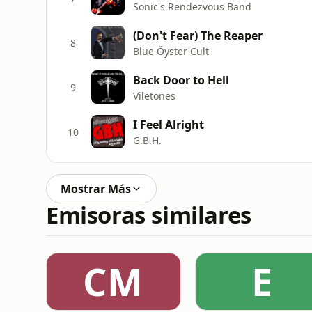
Sonic's Rendezvous Band
(Don't Fear) The Reaper
8
Blue Öyster Cult
Back Door to Hell
9
Viletones
I Feel Alright
10
G.B.H.
Mostrar Más
Emisoras similares
CM
E