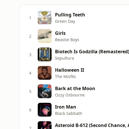
Pulling Teeth
1
Green Day
Girls
2
Beastie Boys
Biotech Is Godzilla (Remastered
3
Sepultura
Halloween II
4
The Misfits
Bark at the Moon
5
Ozzy Osbourne
Iron Man
6
Black Sabbath
Asteroid B-612 (Second Chance, 
7