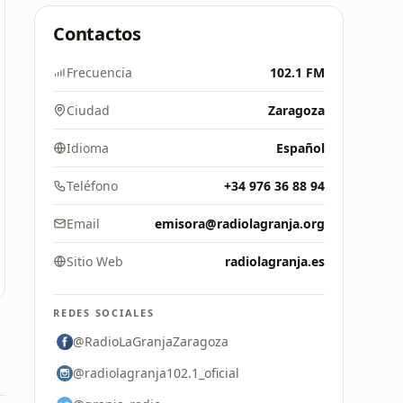
Contactos
Frecuencia
102.1 FM
Ciudad
Zaragoza
Idioma
Español
Teléfono
+34 976 36 88 94
Email
emisora@radiolagranja.org
Sitio Web
radiolagranja.es
REDES SOCIALES
@RadioLaGranjaZaragoza
@radiolagranja102.1_oficial