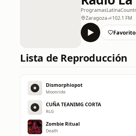
Programas
Latina
Count
Zaragoza
102.1 FM
Favorito
Lista de Reproducción
Dismorphiopot
Moonride
CUÑA TEANIMG CORTA
RLG
Zombie Ritual
Death