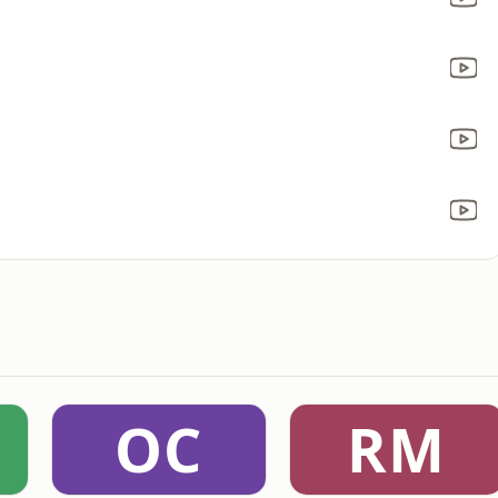
OC
RM