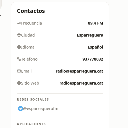
Contactos
anarias
8 FM
Frecuencia
89.4 FM
Ciudad
Esparreguera
Idioma
Español
Teléfono
937778032
Email
radio@esparreguera.cat
Sitio Web
radioesparreguera.cat
REDES SOCIALES
@esparreguerafm
APLICACIONES