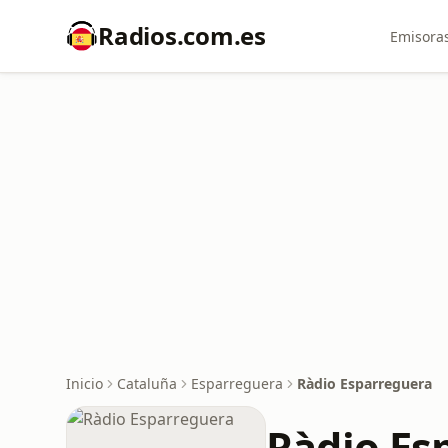
Radios.com.es
Emisoras
Inicio
Cataluña
Esparreguera
Ràdio Esparreguera
Ràdio Es